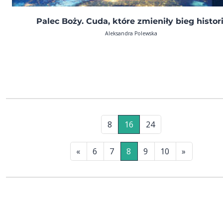
Palec Boży. Cuda, które zmieniły bieg histori
Aleksandra Polewska
8
16
24
«
6
7
8
9
10
»