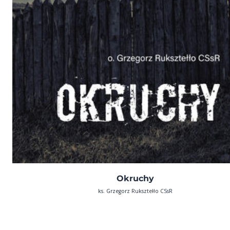
Okruchy
ks. Grzegorz Ruksztełło CSsR