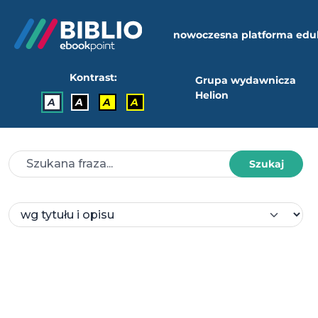
nowoczesna platforma edu
Kontrast:
Grupa wydawnicza
Helion
A
A
A
A
Szukaj