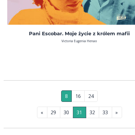
Pani Escobar. Moje życie z królem mafii
Victoria Eugenia Henao
8
16
24
«
29
30
31
32
33
»