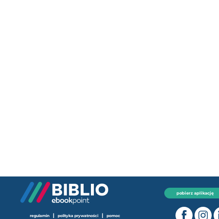
pobierz aplikację
|
|
regulamin
polityka prywatności
pomoc