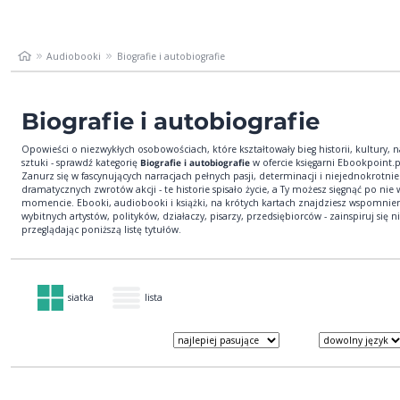
Audiobooki
Biografie i autobiografie
Biografie i autobiografie
Opowieści o niezwykłych osobowościach, które kształtowały bieg historii, kultury, n
sztuki - sprawdź kategorię
Biografie i autobiografie
w ofercie księgarni Ebookpoint.p
Zanurz się w fascynujących narracjach pełnych pasji, determinacji i niejednokrotnie
dramatycznych zwrotów akcji - te historie spisało życie, a Ty możesz sięgnąć po ni
momencie. Ebooki, audiobooki i książki, na krótych kartach znajdziesz wspomnie
wybitnych artystów, polityków, działaczy, pisarzy, przedsiębiorców - zainspiruj się n
przeglądając poniższą listę tytułów.
siatka
lista