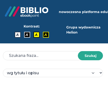
nowoczesna platforma edu
Kontrast:
Grupa wydawnicza
Helion
A
A
A
A
Szukaj