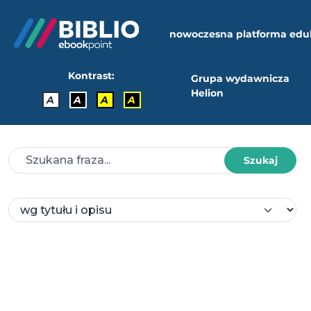
nowoczesna platforma edu
Kontrast:
Grupa wydawnicza
Helion
A
A
A
A
Szukaj