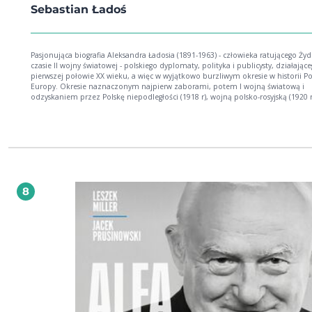
Sebastian Ładoś
Pasjonująca biografia Aleksandra Ładosia (1891-1963) - człowieka ratującego Ży
czasie II wojny światowej - polskiego dyplomaty, polityka i publicysty, działając
pierwszej połowie XX wieku, a więc w wyjątkowo burzliwym okresie w historii Pol
Europy. Okresie naznaczonym najpierw zaborami, potem I wojną światową i
odzyskaniem przez Polskę niepodległości (1918 r), wojną polsko-rosyjską (1920 r.
zamachem majowym i dojściem do władzy sanacji (1926 r.), II wojną światową,
niemiecką okupacją Polski i wreszcie przejmowaniem władzy w Polsce przez
komunistów (1945 r.). Aleksander Ładoś był nie tylko świadkiem tych wydarzeń, 
ich aktywnym uczestnikiem. Osobą współtworzącą historię Polski. Aleksander Ładoś
nazywany był przez Żydów ze Szwajcarii Sprawiedliwym wśród Narodów Świata
jeszcze w czasie wojny, wiele lat zanim Instytut Yad Vashem zaczął używać tego
biblijnego zwrotu. Nie znam innego dyplomaty, którego za życia otaczałoby ta
wielkie poczucie wdzięczności. Parokrotnie pisano o nim, że bez niego nie
8
uratowałby się nikt. [dr Jakub Kumoch, Ambasador RP w Szwajcarii] To książka o
człowieku, któremu nie zabrakło wyobraźni i odwagi w czasach odwracania wz
od zła. Opowieść o człowieku, który poznał cztery Polski: pod zaborami,
międzywojenną, okupowaną i komunistyczną. Nie mógł z tego powstać życiory
banalny. [Michał Potocki, Zbigniew Parafianowicz, "Dziennik Gazeta Prawna"] W
czasie II wojny światowej Aleksander Ładoś był liderem grupy, która zajmowała 
organizacją i produkcją nielegalnych paszportów krajów latynoamerykańskich.
Przekazywane Żydom dokumenty istotnie zwiększały ich szansę na przeżycie. 
ta, zwana również berneńską, składała się z polskich dyplomatów, pracownikó
Poselstwa RP w Bernie oraz współpracujących z nimi przedstawicieli organizacji
żydowskich. Na czele grupy stał Aleksander Ładoś, charge d'affaires polskiego
poselstwa. Oprócz niego członkami grupy byli trzej inni polscy dyplomaci zatr