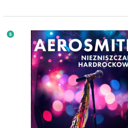
doprowadziły do tragedii. Przy okazji naukowiec w fascynujący sposób opowia
tajnikach inżynierii kosmicznej i podstawowych prawach fizyki. Do wyjaśnienia
dziennikarzom, co poszło nie tak podczas feralnego startu, wystarczyły mu ka
gumy i szklanka wody z lodem. A co ciebie obchodzi, co myślą inni? to pytanie,
którym Arlene ukochana żona Feynmana potrafiła go przekonać do najbardziej
szalonych pomysłów. Te słowa stały się dla niego mottem na całe życie dzięki nim czuł
się swobodnie zarówno na sali wykładowej, jak i podczas przyjęcia w królewski
5
pałacu. A kiedy trafił do hotelu w peerelowskiej Warszawie, bez zastanowienia r
się do rozkręcania instalacji elektrycznej w pokoju, aby znaleźć tam ukryte pod
Jeden z największych umysłów XX wieku. A także uparty, lekceważący, żartobliw
niezwykle ciekawski i wybitnie oryginalny praktycznie we wszystkim, czym się
zajmował.