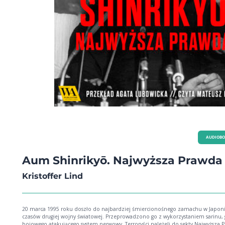
AUDIOB
Aum Shinrikyō. Najwyższa Prawda
Kristoffer Lind
20 marca 1995 roku doszło do najbardziej śmiercionośnego zamachu w Japoni
czasów drugiej wojny światowej. Przeprowadzono go z wykorzystaniem sarinu,
bojowego atakującego system nerwowy. Terroryści należeli do sekty Najwyższa 