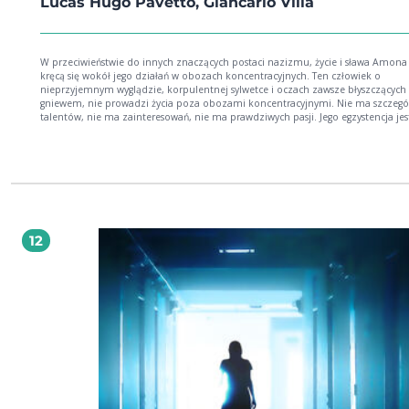
Lucas Hugo Pavetto, Giancarlo Villa
W przeciwieństwie do innych znaczących postaci nazizmu, życie i sława Amon
kręcą się wokół jego działań w obozach koncentracyjnych. Ten człowiek o
nieprzyjemnym wyglądzie, korpulentnej sylwetce i oczach zawsze błyszczących
gniewem, nie prowadzi życia poza obozami koncentracyjnymi. Nie ma szczegó
talentów, nie ma zainteresowań, nie ma prawdziwych pasji. Jego egzystencja jes
całkowicie związana z wojną przeciwko Żydom, z antysemityzmem, który poz
mu wyzwalać swoje najgorsze instynkty, częste napady złości i okrutnego sady
Przygotujcie się na poznanie prawdziwej historii nazistowskiego dowódcy, o k
opowiada film: Lista Schindlera".
12