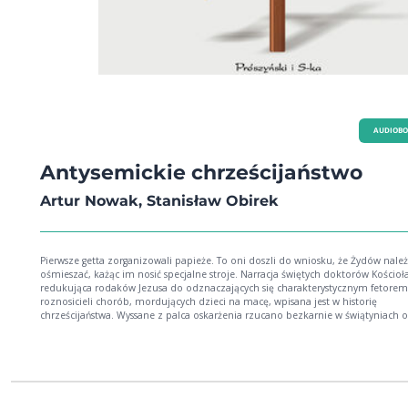
AUDIOB
Antysemickie chrześcijaństwo
Artur Nowak, Stanisław Obirek
Pierwsze getta zorganizowali papieże. To oni doszli do wniosku, że Żydów należ
ośmieszać, każąc im nosić specjalne stroje. Narracja świętych doktorów Kościoła
redukująca rodaków Jezusa do odznaczających się charakterystycznym fetorem
roznosicieli chorób, mordujących dzieci na macę, wpisana jest w historię
chrześcijaństwa. Wyssane z palca oskarżenia rzucano bezkarnie w świątyniach 
umieszczano beztrosko w listach apostolskich i encyklikach papieskich. W XX w
Hitler rozwinął tę lekcję antysemityzmu i oparł Holocaust na tych oszczerstwac
Antysemickie chrześcijaństwo to opowieść o tym, jak chrześcijańskie kłamstwo,
Żydzi ukrzyżowali Jezusa, przemieniło się w historyczny fakt, że chrześcijanie o
ponad dwóch tysięcy lat krzyżują Żydów. Przemilczana historia, która pokazuje
czego doprowadziła trwająca dwa tysiące lat lekcja pogardy. Artur Nowak (ur. 1974)