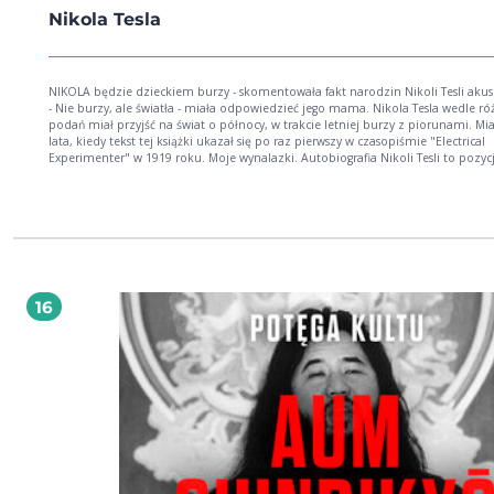
Nikola Tesla
NIKOLA będzie dzieckiem burzy - skomentowała fakt narodzin Nikoli Tesli akus
- Nie burzy, ale światła - miała odpowiedzieć jego mama. Nikola Tesla wedle r
podań miał przyjść na świat o północy, w trakcie letniej burzy z piorunami. Mia
lata, kiedy tekst tej książki ukazał się po raz pierwszy w czasopiśmie "Electrical
Experimenter" w 1919 roku. Moje wynalazki. Autobiografia Nikoli Tesli to pozycj
którą wybitny konstruktor i wynalazca poświęcił w szczególności młodym pas
inżynierii elektrycznej, dzieląc się z nimi wspomnieniami pasjonującej i trudnej
życia wynalazcy. Nie jest to klasyczna biografia, ale przepleciona wątkami
biograficznymi, napisana w przystępny dla każdego sposób opowieść o wynalaz
wydarzeniach, które poprzedziły ich powstanie. Jest kilka powodów, dla któryc
"Moje Wynalazki. Autobiografia Nikoli Tesli" jest książką niezwykle wartościową
zarówno dla młodych osób poszukujących drogi działalności naukowej bądź
twórczej, jak i tych, którzy już tę drogę wybrali. Pokazuje ona prometeizm na
16
wierzącego w siłę ludzkiego umysłu oraz przeplatanie się chwil triumfu z chwil
gorzkiego rozczarowania. W niniejszej pozycji Czytelnicy będą mogli odnaleźć
wiadomości, które pozwolą im wniknąć nie tylko w dorobek wybitnego wynalaz
także w pewnym sensie podążyć jego śladem, w czym pomocna okaże się m.in.
proponowana przez Teslę literatura oraz liczne opisy. Wartość tej książki kryje s
intencjach, które przyświecały genialnemu inżynierowi przy spisywaniu treści 
adresowanego do młodych wynalazców. Może ona stać się źródłem inspiracji,
motywacji i nośnikiem wiedzy, ale także być przestrogą przed dualizmem ludz
natury. Posiada potencjał dydaktyczny opatrzony dozą solidnej dawki informac
odnośnie tego, które ze swoich wynalazków dojrzały Nikola Tesla cenił najbardz
dlaczego je wyróżnił.