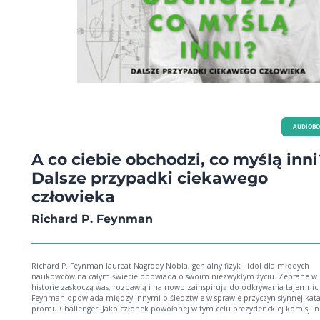
AUDIOB
A co ciebie obchodzi, co myślą inni
Dalsze przypadki ciekawego
człowieka
Richard P. Feynman
Richard P. Feynman laureat Nagrody Nobla, genialny fizyk i idol dla młodych
naukowców na całym świecie opowiada o swoim niezwykłym życiu. Zebrane w 
historie zaskoczą was, rozbawią i na nowo zainspirują do odkrywania tajemnic
Feynman opowiada między innymi o śledztwie w sprawie przyczyn słynnej kata
promu Challenger. Jako członek powołanej w tym celu prezydenckiej komisji 
najlepszy detektyw tropił to, co NASA chciała ukryć, i ujawnił zaniedbania, któr