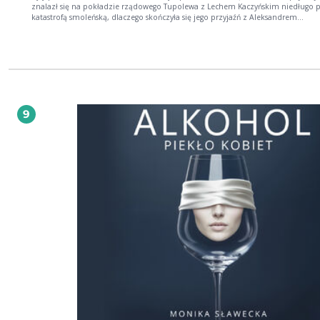
znalazł się na pokładzie rządowego Tupolewa z Lechem Kaczyńskim niedługo 
katastrofą smoleńską, dlaczego skończyła się jego przyjaźń z Aleksandrem
Kwaśniewskim i co usłyszał od Andrzeja Leppera tuż przed jego śmiercią? To tyl
kilka z wielu pytań, na które odpowiedzi znajdują się w Alfabecie. W książce wielka
polityka przeplata się z prywatnymi historiami, które łączą się z mnóstwem
smakowitych i niepublikowanych dotąd anegdot. W tej opowieści Leszkowi Mil
towarzyszy doświadczony dziennikarz polityczny Jacek Prusinowski.
9