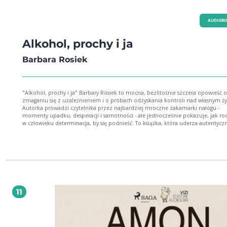
AUDIOB
Alkohol, prochy i ja
Barbara Rosiek
"Alkohol, prochy i ja" Barbary Rosiek to mocna, bezlitośnie szczera opowieść o
zmaganiu się z uzależnieniem i o próbach odzyskania kontroli nad własnym ż
Autorka prowadzi czytelnika przez najbardziej mroczne zakamarki nałogu -
momenty upadku, desperacji i samotności - ale jednocześnie pokazuje, jak rod
w człowieku determinacja, by się podnieść. To książka, która uderza autentyczn
Rosiek nie moralizuje, nie ukrywa słabości, tylko odsłania całą prawdę o walce,
toczy się nie tylko z substancjami, lecz także z własnym lękiem, wstydem i po
bezradności. Lektura poruszająca, intensywna i dająca do myślenia. O autorce
Barbara Rosiek była psycholożką kliniczną, poetką i pisarką, znaną z odważnyc
autobiograficznych książek dotyczących uzależnień i zdrowia psychicznego. Jej
twórczość - oparta na osobistych doświadczeniach - stała się ważnym głosem w
polskiej literaturze, a jej szczerość i wrażliwość sprawiły, że zyskała szerokie gro
wiernych czytelników. 2026 Wydawnictwo Błysk (Audiobook): 9788368676259
11