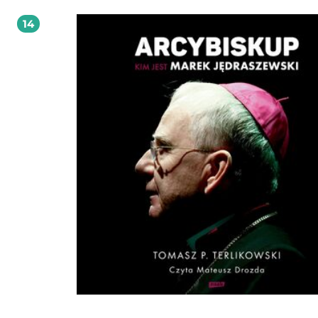
adwokat, publicysta i pisarz, m.in. współautor wraz z profesorem Stanisławem
Obirkiem bestsellerowych reportaży Babilon. Kryminalna historia Kościoła, Go
14
Władza, strach i pieniądze w polskim Kościele oraz Skandalistów w sutannach, 
filozofem Ireneuszem Ziemińskim książki Chrześcijaństwo. Amoralna religia. Na
też Kroniki opętanej powieść, w której przedstawił opartą na faktach historię
nastolatki molestowanej przez egzorcystów. Jest również autorem reportażu
Adwokaci. Zraniony zapał. Współautor podcastu Kryminalna historia Kościoła,
nagrodzonego Bestsellerem Empiku za 2022 rok. Kolejny sezon tego podcastu
otrzymał w roku 2023 nagrodę Best Audio. Od 2021 roku na kanale Sekielski Br
Studio prowadzi autorski podcast Wysłuchanie. Stanisław Obirek (ur. 1956)
antropolog, teolog, publicysta. Pracuje w Instytucie Ameryk i Europy Uniwersyte
Warszawskiego. Były jezuita wyświęcony w 1983 roku, w 2005, po serii krytycznych
ocen polskiego katolicyzmu i nałożeniu na niego nakazów milczenia, wystąpił 
stanu duchownego. Wydał m.in. Polak katolik? oraz Umysł wyzwolony. W
poszukiwaniu dojrzałego katolicyzmu. Współautor z Arturem Nowakiem
bestsellerowych reportaży Babilon. Kryminalna historia Kościoła, Gomora. Wład
strach i pieniądze w polskim Kościele oraz Skandalistów w sutannach.