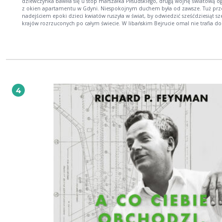
dziewczynka bawiła się u stóp marszałka Piłsudskiego, drugą wojnę światową o
z okien apartamentu w Gdyni. Niespokojnym duchem była od zawsze. Tuż prz
nadejściem epoki dzieci kwiatów ruszyła w świat, by odwiedzić sześćdziesiąt sz
krajów rozrzuconych po całym świecie. W libańskim Bejrucie omal nie trafia do
haremu, w Jordanii pracowała w The American Cultural Center, w Sudanie na
plantacji bawełny, a w Etiopii kawy. Opiekowała się dwudziestoma pudlami
siostrzeńca cesarza Hajle Syllasje. Była zawodową modelką i podziwianą tancer
Iraku prawie wyszła za mąż za francuskiego arystokratę. Kiedy po czterdziestu 
latach wróciła do Polski trafiła do schroniska dla bezdomnych w Warszawie. Ale
koniec tej niezwykłej historii, bo jak mawia jej bohaterka: Zawsze się jakoś otrz
pójdę dalej. Biografia kobiety, której życiorys to gotowy scenariusz serialu
sensacyjnego. O czym wiemy tylko dlatego, że niespodziewanie pewnego dnia d
4
jej i Filipa Chajzera się przecięły.