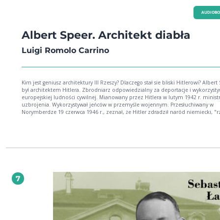
AUDIOB
Albert Speer. Architekt diabła
Luigi Romolo Carrino
Kim jest geniusz architektury III Rzeszy? Dlaczego stał sie bliski Hitlerowi? Albert
był architektem Hitlera. Zbrodniarz odpowiedzialny za deportacje i wykorzyst
europejskiej ludności cywilnej. Mianowany przez Hitlera w lutym 1942 r. minis
uzbrojenia. Wykorzystywał jeńców w przemyśle wojennym. Przesłuchiwany w
Norymberdze 19 czerwca 1946 r., zeznał, że Hitler zdradził naród niemiecki, "r
go w przepaść". W tym portrecie prześledzimy życie geniusza estetyki Trzeciej R
7