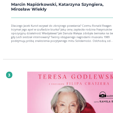
Marcin Napiórkowski, Katarzyna Szyngiera,
Mirosław Wlekły
Dlaczego Jacek Kuroń wzywał do zbrojnego powstania? Czemu Ronald Reagan
trzymał jego apel w szufladzie biurka? Jaką cenę zapłaciła rodzina Frasyniuków
opozycyjną działalność Władysława? Jak Danuta Wałęsa zdobyła świniaka na św
gdy Lech siedział internowany? Twórcy obsypanego nagrodami musicalu 1989
podejmują próbę znalezienia pozytywnego mitu Solidarności. Odchodzą od
podręcznikowej narracji o Polsce czasu przemian. Proponują nową opowieść o
przeszłości, która pomoże nam sprostać wyzwaniom przyszłości. W tej opowieś
wielkie idee i marzenia splatają się z codziennymi wyzwaniami. A perspektywa
bohaterów tamtych wydarzeń, zwłaszcza kobiet (często pomijanych w dominuj
narracji) pozwala przerzucić międzypokoleniowy most między generacją Solid
a pokoleniem milenialsów. To mądra reporterska opowieść, pokazująca, jak a
i fascynujące są wydarzenia sprzed czterdziestu lat.
3