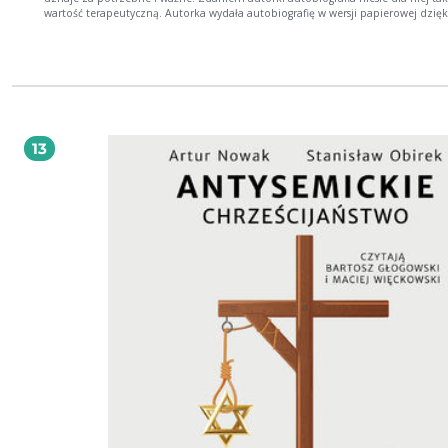
wartość terapeutyczną. Autorka wydała autobiografię w wersji papierowej dzięk
współpracy z fundacją Oddech Życia, która pomaga chorym na mukowiscydozę
ich bliskim.
13