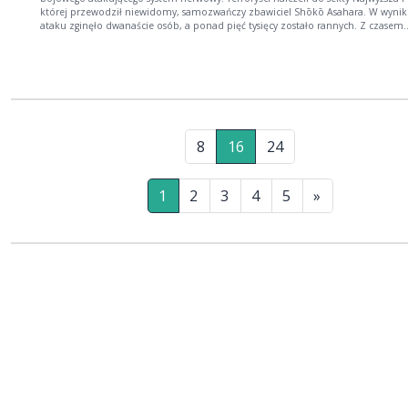
której przewodził niewidomy, samozwańczy zbawiciel Shōkō Asahara. W wyni
ataku zginęło dwanaście osób, a ponad pięć tysięcy zostało rannych. Z czasem
okazało się, że sekta odpowiadała także za inne zbrodnie… Seria „Potęga kultu
przybliża historię najosobliwszych i najbrutalniejszych sekt w historii. W
poszczególnych odcinkach dowiecie się między innymi o religijnych wspólnota
wierzących w UFO czy dziwnych rytuałach okultystycznych. Niemniej, jedna rze
pozostaje niezmienna: na czele każdego kultu stoi charyzmatyczny przewodni
który potrafi przyciągać do siebie rzeszę wyznawców. Kim byli ci przywódcy? Cz
kierowali? Jak to możliwe, że zawładnęli umysłami zwykłych ludzi?
8
16
24
1
2
3
4
5
»