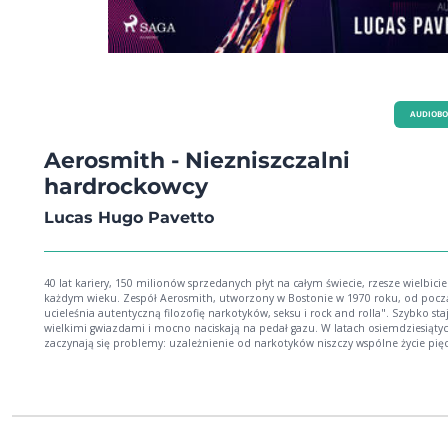
AUDIOB
Aerosmith - Niezniszczalni
hardrockowcy
Lucas Hugo Pavetto
40 lat kariery, 150 milionów sprzedanych płyt na całym świecie, rzesze wielbicie
każdym wieku. Zespół Aerosmith, utworzony w Bostonie w 1970 roku, od pocz
ucieleśnia autentyczną filozofię narkotyków, seksu i rock and rolla". Szybko staj
wielkimi gwiazdami i mocno naciskają na pedał gazu. W latach osiemdziesiąty
zaczynają się problemy: uzależnienie od narkotyków niszczy wspólne życie pię
muzyków. Potężna historia Joego Perry, Brada Whitforda, Toma Hamiltona, Joe
Kramera i łobuzerskiego geniusza Stevena Tylera trwa jednak do dziś z kilkoma
potknięciami, ale też ze wspaniałymi płytami, tysiącami najwyższej jakości kon
i zuchwałą karierą, którą dorównują tylko swoim własnym mistrzom, Rolling St
Lucas Pavetto - urodzony w Argentynie, skąd wyprowadził się w młodym wieku.
najmłodszych lat wykazywał szczególne uzdolnienia w zakresie muzyki i malar
figuratywnego. Ukończył instytut sztuki w Urbino, gdzie studiował animację ry