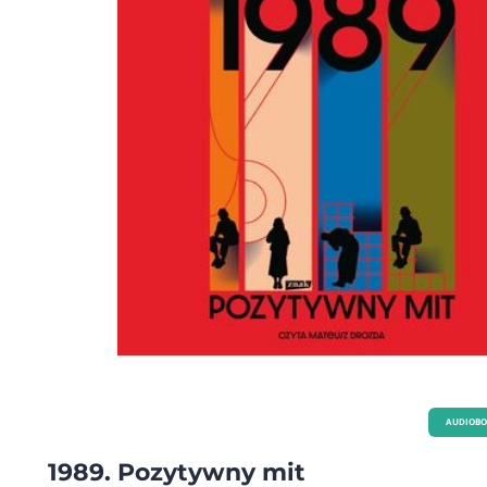
ówczesnego zakopiańskiego środowiska. Należy również podkreślić, że książka j
utrzymana w stylu językowym tamtych lat i pisana w konstrukcji scenariusza
filmowego. Marek Wyszomirski-Werbart autor powieści zatytułowanej ... Chyba nie
mogę Pani posądzić o demonizm. Witkacy po raz pierwszy wydanej w 2013 rok
AUDIOB
1989. Pozytywny mit