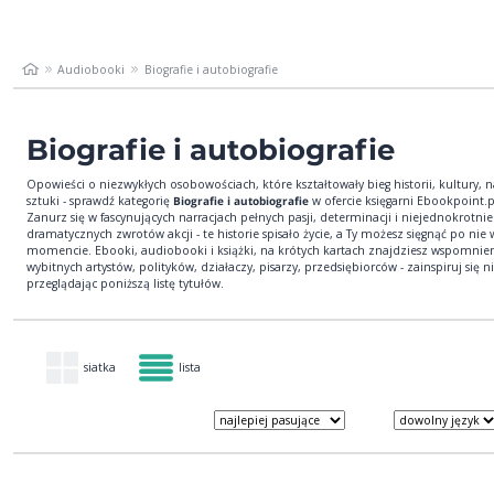
Audiobooki
Biografie i autobiografie
Biografie i autobiografie
Opowieści o niezwykłych osobowościach, które kształtowały bieg historii, kultury, n
sztuki - sprawdź kategorię
Biografie i autobiografie
w ofercie księgarni Ebookpoint.p
Zanurz się w fascynujących narracjach pełnych pasji, determinacji i niejednokrotnie
dramatycznych zwrotów akcji - te historie spisało życie, a Ty możesz sięgnąć po ni
momencie. Ebooki, audiobooki i książki, na krótych kartach znajdziesz wspomnie
wybitnych artystów, polityków, działaczy, pisarzy, przedsiębiorców - zainspiruj się n
przeglądając poniższą listę tytułów.
siatka
lista