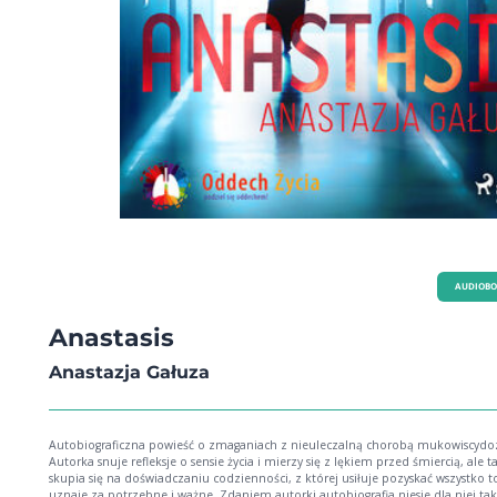
AUDIOB
Anastasis
Anastazja Gałuza
Autobiograficzna powieść o zmaganiach z nieuleczalną chorobą mukowiscydozą.
Autorka snuje refleksje o sensie życia i mierzy się z lękiem przed śmiercią, ale t
skupia się na doświadczaniu codzienności, z której usiłuje pozyskać wszystko t
uznaje za potrzebne i ważne. Zdaniem autorki autobiografia niesie dla niej ta