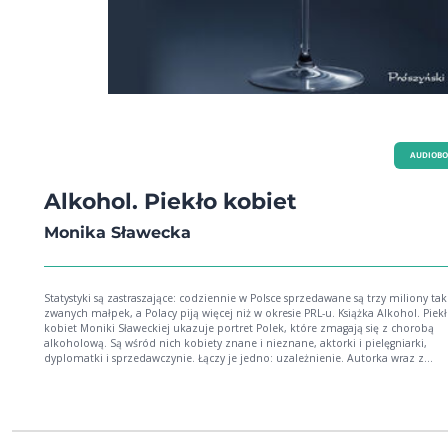
AUDIOB
Alkohol. Piekło kobiet
Monika Sławecka
Statystyki są zastraszające: codziennie w Polsce sprzedawane są trzy miliony tak
zwanych małpek, a Polacy piją więcej niż w okresie PRL-u. Książka Alkohol. Piek
kobiet Moniki Sławeckiej ukazuje portret Polek, które zmagają się z chorobą
alkoholową. Są wśród nich kobiety znane i nieznane, aktorki i pielęgniarki,
dyplomatki i sprzedawczynie. Łączy je jedno: uzależnienie. Autorka wraz z
bohaterkami rozmów zaprasza czytelnika w intymny świat doświadczeń, przeży
trudnych emocji, które bywają zarówno przyczynami alkoholizmu, jak i jego
konsekwencjami. Szczere wyznania kobiet dotkniętych nałogiem i tych, które 
im pomóc, pozwalają odnaleźć odpowiedź na pytania, które nie zawsze chce
sobie zadawać. Gdzie leży granica? I co możemy zrobić, jeśli ją przekroczymy?
Sławecka (ur. 1987) absolwentka filmoznawstwa i scenariopisarstwa. Od ponad dekady