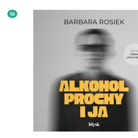
pracuje w branży filmowej i telewizyjnej. Współpracowała jako asystentka reżys
Marcina Wrony, Macieja Sobocińskiego (polska edycja Saturday Night Live) i Mar
10
Ziębińskiego. Dotychczas zajmowała się pisaniem reportaży (w tym głośnych Bal
który niszczy i Porwania), a także pracowała przy scenariuszach wielu polskich 
Audiobook zrealizowano przy wsparciu narzędzi AI.