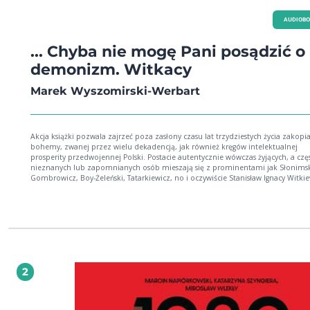
AUDIOB
... Chyba nie mogę Pani posądzić o
demonizm. Witkacy
Marek Wyszomirski-Werbart
Akcja książki pozwala zajrzeć poza zasłony czasu lat trzydziestych życia zakopia
bohemy, zwanej przez wielu dekadencją, jak również kręgów intelektualnej
prosperity przedwojennej Polski. Postacie autentycznie wówczas żyjących, a czę
nieznanych lub zapomnianych osób mieszają się z prominentami jak Słonimsk
Gombrowicz, Boy-Żeleński, Tatarkiewicz, no i oczywiście Stanisław Ignacy Witkie
który jest jednym z głównych bohaterów książki. Napisano bardzo wiele prac o
wielce kontrowersyjnym artyście, dramaturgu i filozofie, lecz liczba pozycji
zbeletryzowanych dotyczących jego życia codziennego, zmagania się z ówczes
rzeczywistością czy pracy jako artysta sprowadza się zaledwie do kilku tytułów. 
tle ostatnich sześciu lat życia Witkacego zostaje tu wskrzeszona jedna z jego wy
medialnych modelek, nieznanych ogółowi. Jest nią Genia Wyszomirska (babka
autora), zwana też Asymetryczną Damą. Zostawiła ona wnukowi w spadku bar
bogaty materiał informacyjny o swoich koneksjach zarówno z Witkacym, jak i z 
2
ówczesnej intelektualnej elity lat poprzedzających wojnę, którym autor dzieli s
czytelnikiem. Powieść oddaje nastrój ówczesnej epoki z dużą dozą humoru, o
piękna Tatr, jak również nutą dyskretnej erotyki. Jest tu również próba rozłado
narosłych przez lata utartych i często krzywdzących szablonów wartościowania