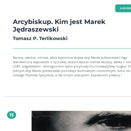
AUDIOB
Arcybiskup. Kim jest Marek
Jędraszewski
Tomasz P. Terlikowski
Kariera, władza, zmowa. Jakie tajemnice skrywa abp Marek Jędraszewski? Jego
skandaliczną wypowiedź o tęczowej zarazie słyszeli niemal wszyscy, walka z ide
LGBT, singielstwem i ekologizmem także przyniosły mu (nie)wątpliwy rozgłos. D
jednych abp Marek Jędraszewski pozostaje duchownym niezłomnym, kimś na 
nowego Prymasa Tysiąclecia, a dla innych piskupem, kapelanem prawicy i
niebezpiecznym ideologiem. Jedni zwracają uwagę na jego wiarę, odwagę i
wykształcenie, inni na homofobiczne wypowiedzi, kompletny brak umiejętności
kontaktu z duchownymi i dwór, który go otacza. Tomasz Terlikowski śledzi kuli
kościelnej kariery abp. Jędraszewskiego oraz jego powiązania z najważniejszymi
najbardziej wpływowymi osobami w Kościele. To dziennikarskie śledztwo, któr
pozwala spojrzeć szerzej na Kościół z jego pełną zależności strukturą. Opowieś
tym, jak ludzie dochodzą do władzy w Kościele, kim są, jakim kosztem się to 
15