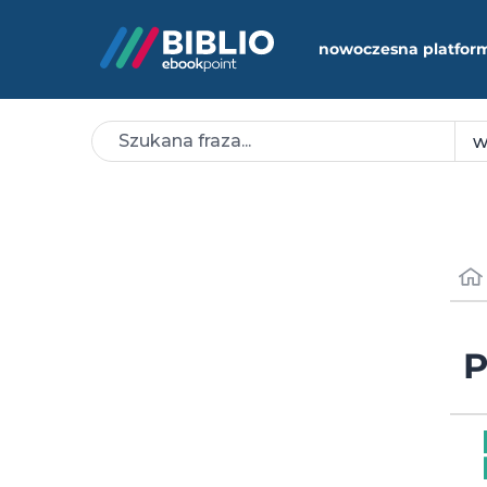
nowoczesna platfor
P