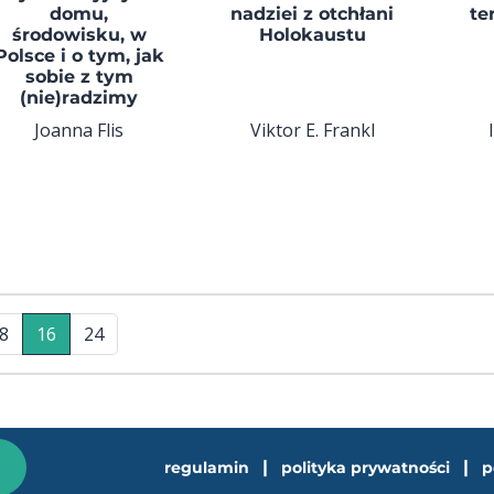
domu,
nadziei z otchłani
te
środowisku, w
Holokaustu
Polsce i o tym, jak
sobie z tym
(nie)radzimy
Joanna Flis
Viktor E. Frankl
8
16
24
|
|
regulamin
polityka prywatności
p