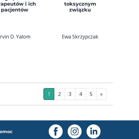
rapeutów i ich
toksycznym
pacjentów
związku
Irvin D. Yalom
Ewa Skrzypczak
1
2
3
4
5
»
omoc