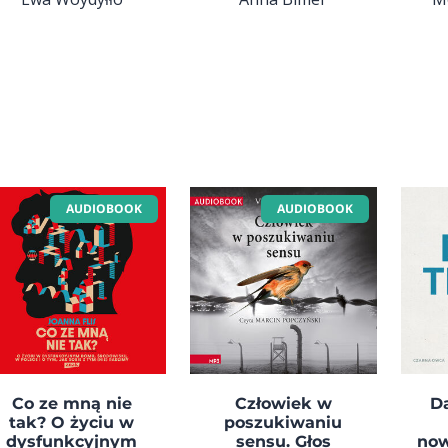
AUDIOBOOK
AUDIOBOOK
Co ze mną nie
Człowiek w
Da
tak? O życiu w
poszukiwaniu
dysfunkcyjnym
sensu. Głos
now