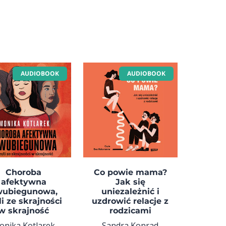
AUDIOBOOK
AUDIOBOOK
Choroba
Co powie mama?
afektywna
Jak się
wubiegunowa,
uniezależnić i
li ze skrajności
uzdrowić relacje z
w skrajność
rodzicami
onika Kotlarek
Sandra Konrad