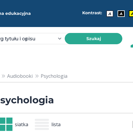
Kontrast:
ma edukacyjna
A
A
Szukaj
Audiobooki
Psychologia
sychologia
siatka
lista