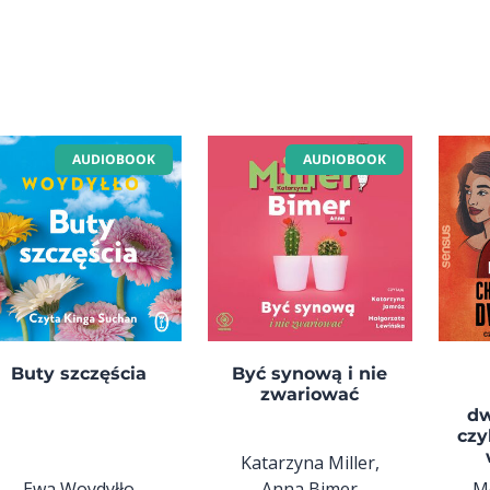
AUDIOBOOK
AUDIOBOOK
Buty szczęścia
Być synową i nie
zwariować
d
czy
Katarzyna Miller,
Ewa Woydyłło
Anna Bimer
M