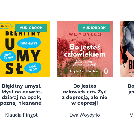
AUDIOBOOK
AUDIOBOOK
Błękitny umysł.
Bo jesteś
Bo
Myśl na odwrót,
człowiekiem. Żyć
je
działaj na opak,
z depresją, ale nie
poznaj nieznane!
w depresji
Klaudia Pingot
Ewa Woydyłło
M