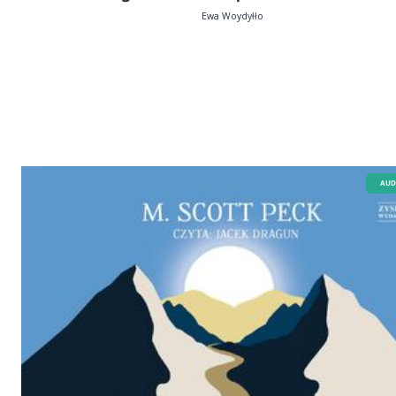
Ewa Woydyłło
AUD