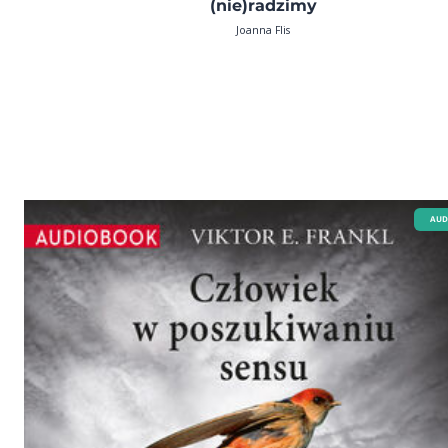
(nie)radzimy
Joanna Flis
AUD