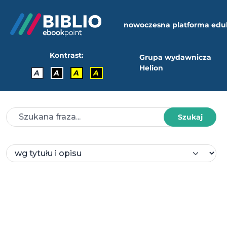
nowoczesna platforma edu
Kontrast:
Grupa wydawnicza
Helion
A
A
A
A
Szukaj