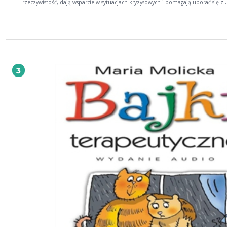
rzeczywistość, dają wsparcie w sytuacjach kryzysowych i pomagają uporać się z
trudnymi emocjonalnie zdarzeniami. Rodzice, terapeuci i wychowawcy zazna
ze stosowanymi w bajkach technikami psychologicznymi będą mogli na ich ka
tworzyć własne opowiadania, które pomogą uodpornić dziecko na lęk lub zna
zmniejszyć jego porażające działanie. Autorka Bajek terapeutycznych, Maria Mo
jest psychologiem od lat pracujący z dziećmi i młodzieżą, członkinią Europejsk
Towarzystwa Psychologii Zdrowia. 1. Duch Krecik 2. Mrok i jego przyjaciele 3.
Zagubiony promyczek 4. Dziewczyna z obrazka 5. Rycerz i jego giermek 6. Do
drzewie 7. Lustro
3