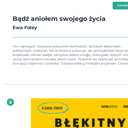
AUDIOB
Bądź aniołem swojego życia
Ewa Foley
Oto inspirujące i dowcipne połączenie duchowości, życiowych wskazówek i
praktycznych rozwiązań. Ten audiobook pokazuje, jak uporządkować swoje życ
kształtować zdrowe nawyki, zarządzać własną energią, dokonywać dobrych zmi
zacząć samodzielnie kierować swoim losem. Poradnik ten oparty jest na holistycznej
koncepcji tożsamości człowieka. Odzwierciedla ją hinduskie przysłowie: Człowie
jak dom o czterech pokojach. Jest w nim pokój ciała, pokój umysłu, pokój emoc
pokój ducha, a duchowa przewodniczka Ewa Foley prowadzi cię przez: oczyszczanie
ciała fizycznego, doskonalenie umysłu, mądre zrządzanie emocjami, wzmacnianie
ducha. W każdej chwili możesz zacząć swoje życie od nowa, robiąc porządki w domu
swojej tożsamości według wskazówek Ewy Foley, a jakość twojego życia znacząc
wzrośnie. Znajdziesz tu między innymi: przepisy na poprawę zdrowia, wzmacniające
umiejętności, diety energetyczne, motywację do realizowania marzeń, ścieżki serca,
medytacje, afirmacje, modlitwy.
5