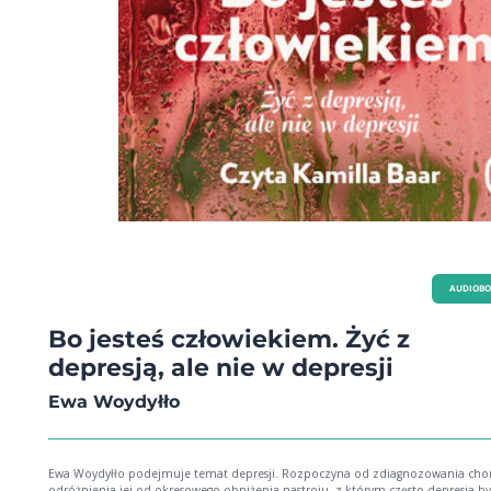
AUDIOB
Bo jesteś człowiekiem. Żyć z
depresją, ale nie w depresji
Ewa Woydyłło
Ewa Woydyłło podejmuje temat depresji. Rozpoczyna od zdiagnozowania chor
odróżnienia jej od okresowego obniżenia nastroju, z którym często depresja b