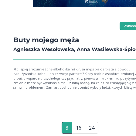
AUDIOB
Buty mojego męża
Agnieszka Wesołowska, Anna Wasilewska-Śpio
Kto lepiej zrozumie żonę alkoholika niż druga mężatka cierpiąca z powodu
nadużywania alkoholu przez swego partnera? Kiedy osobie współuzależnionej 
prosić o wsparcie u psychologa czy psychiatry, pierwszym krokiem ku pozytywn
zmianie może być wymiana e-maili z inną osobą, na co dzień zmagającą się z 
samym problemem. Zamiast pochopnie oceniać wybory ludzi, których bliscy w
w nałóg alkoholowy, albo udawać, że w twoim otoczeniu nie ma nikogo szuka
pomocy w powrocie do normalnego życia, sięgnij po ten wyjątkowy terapeutyc
poradnik. Dzięki niemu zrozumiesz sekret prawdziwej kobiecej przyjaźni i uwie
że można uporać się z traumą relacji małżeńskiej, w którą wkradła się niszcząca
wszystko słabość do napojów wysokoprocentowych.
8
16
24