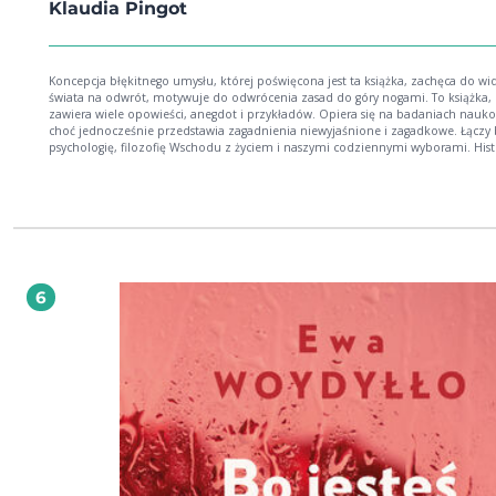
Klaudia Pingot
Koncepcja błękitnego umysłu, której poświęcona jest ta książka, zachęca do wi
świata na odwrót, motywuje do odwrócenia zasad do góry nogami. To książka, 
zawiera wiele opowieści, anegdot i przykładów. Opiera się na badaniach nauk
choć jednocześnie przedstawia zagadnienia niewyjaśnione i zagadkowe. Łączy 
psychologię, filozofię Wschodu z życiem i naszymi codziennymi wyborami. Historie
miliardera Elona Muska, autorki Harry'ego Pottera J.K. Rowling, a także Leonard
Vinci, Billa Gatesa, Sereny i Venus Williams oraz innych ciekawych osobowości z
przedstawione tak, by zainspirować Cię do zmian i pobudzić Twoją wyobraźnię
Przykłady zaczerpnięte z życia autorki książki oraz jej klientów obrazują, jak dz
siła przekonań i ukierunkowanie koncentracji. Błękitny umysł przynosi odpowiedzi na
pytania, dlaczego nam nie wychodzi to, co planujemy, i jak inaczej podejść do
celów, planów oraz samych siebie. Znajdziesz tu rozdziały "strategiczne", doty
na przykład tego, jak przyspieszyć swoją karierę lub jak osiągnąć stan koncentrac
6
także fragmenty skupione raczej na psychologii i filozofii, zachęcające do
odpowiedzenia sobie na ważne pytania. Jednak siła tej książki nie tkwi wyłączn
tych wszystkich technikach, trikach, historiach, życiowych przykładach. Wynika 
dojrzenia prawdziwej głębi - zanurzenia się w tym, co jest przyczyną, a nie sku
Esencja błękitnego umysłu: Wiara bez umiejętności to magiczne myślenie.
Umiejętności bez wiary to stracony potencjał. Myślenie bez odczuwania to rezygnacja
z motywacji. Odczuwanie bez myślenia to rezygnacja z osiągnięcia celu. Możemy
tworzyć rzeczywistość na własnych warunkach. Możemy przełamywać schematy,
dokonywać niebanalnych zmian i stworzyć sobie inne życie. Trzeba jedynie myśleć na
odwrót, działać na opak i poznać nieznane.