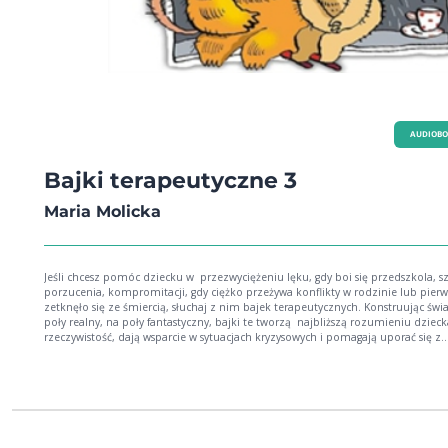
AUDIOB
Bajki terapeutyczne 3
Maria Molicka
Jeśli chcesz pomóc dziecku w przezwyciężeniu lęku, gdy boi się przedszkola, sz
porzucenia, kompromitacji, gdy ciężko przeżywa konflikty w rodzinie lub pierw
zetknęło się ze śmiercią, słuchaj z nim bajek terapeutycznych. Konstruując świ
poły realny, na poły fantastyczny, bajki te tworzą najbliższą rozumieniu dzieck
rzeczywistość, dają wsparcie w sytuacjach kryzysowych i pomagają uporać się z
trudnymi emocjonalnie zdarzeniami. Rodzice, terapeuci i wychowawcy zazna
ze stosowanymi w bajkach technikami psychologicznymi będą mogli na ich ka
tworzyć własne opowiadania, które pomogą uodpornić dziecko na lęk lub zna
zmniejszyć jego porażające działanie. Autorka Bajek terapeutycznych, Maria Mo
jest psychologiem od lat pracujący z dziećmi i młodzieżą, członkinią Europejsk
Towarzystwa Psychologii Zdrowia. 1. O odważnej dziewczynce i złym czarowniku 2.
Ufuś 3. Księżycowy domek 4. Perła 5. Wilczek i jego przyjaciel króliczek