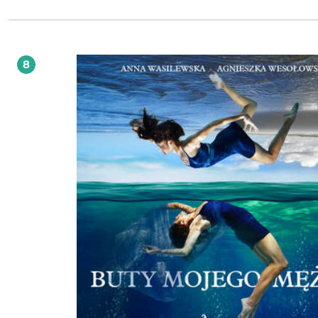
sekundzie - bo o ile chorzy zmagający się z chorobą dwubiegunową doświadcz
przynoszących krótkotrwałą ulgę stanów pomiędzy skrajnymi wahaniami nastro
tyle osoby z borderline są pozbawione nawet tej odrobiny komfortu. Borderline nie
jest chorobą, a typem osobowości. Co oznacza, że - inaczej niż w przypadku de
czy zaburzeń lękowych - nie da się go wyleczyć w tradycyjnym rozumieniu tego 
Z borderline trzeba nauczyć się żyć, a pomóc w tym może odpowiednia terapia
8
Monika Kotlarek, oprócz podpartych rzetelną wiedzą naukową obserwacji na 
borderline, zawarła w książce także historie osób, u których zdiagnozowano te
podtyp osobowości. Stworzyła w ten sposób swoisty przewodnik po życiu z
borderline, przydatny dla samych chorych, ale także dla ich bliskich czy terape
Przewodnik, który pomoże zrozumieć i wesprzeć - bez szufladkowania ani
stygmatyzowania. Borderline - objawy i przyczyny - Monika Kotlarek Gosia Ohme |
Kafka odc. 345