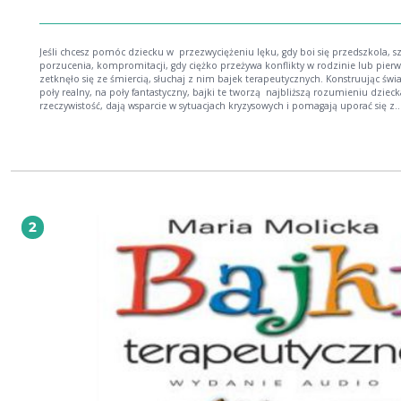
Jeśli chcesz pomóc dziecku w przezwyciężeniu lęku, gdy boi się przedszkola, sz
porzucenia, kompromitacji, gdy ciężko przeżywa konflikty w rodzinie lub pierw
zetknęło się ze śmiercią, słuchaj z nim bajek terapeutycznych. Konstruując świ
poły realny, na poły fantastyczny, bajki te tworzą najbliższą rozumieniu dzieck
rzeczywistość, dają wsparcie w sytuacjach kryzysowych i pomagają uporać się z
trudnymi emocjonalnie zdarzeniami. Rodzice, terapeuci i wychowawcy zazna
ze stosowanymi w bajkach technikami psychologicznymi będą mogli na ich ka
tworzyć własne opowiadania, które pomogą uodpornić dziecko na lęk lub zna
zmniejszyć jego porażające działanie. Autorka Bajek terapeutycznych, Maria Mo
jest psychologiem od lat pracujący z dziećmi i młodzieżą, członkinią Europejsk
Towarzystwa Psychologii Zdrowia. 1. Misiulek w przedszkolu 2. Wesoły Pufcio 3. Lisek
Łakomczuszek 4. Piłeczka 5. Kurek i Kwaczuś 6. Zuzi Buzi 7. O laleczce, która b
klownem 8. Zwaśnione pory roku
2