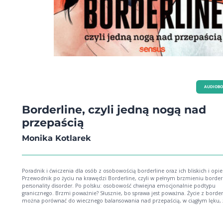
AUDIOB
Borderline, czyli jedną nogą nad
przepaścią
Monika Kotlarek
Poradnik i ćwiczenia dla osób z osobowością borderline oraz ich bliskich i op
Przewodnik po życiu na krawędzi Borderline, czyli w pełnym brzmieniu borderline
personality disorder. Po polsku: osobowość chwiejna emocjonalnie podtypu
granicznego. Brzmi poważnie? Słusznie, bo sprawa jest poważna. Życie z border
można porównać do wiecznego balansowania nad przepaścią, w ciągłym lęku, 
kolejny krok może oznaczać upadek. Góra – dół. Góra – dół. Radość – smutek 
wściekłość – depresja – obojętność. Tak opisuje to autorka. Przez cały czas, w k