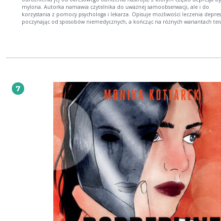
mylona. Autorka namawia czytelnika do uważnej samoobserwacji, ale i do
korzystania z pomocy psychologa i lekarza. Opisuje możliwości leczenia depresj
poczynając od sposobów niemedycznych, a kończąc na różnych wariantach ter
profesjonalnych Przekonuje, że psychoterapia, terapia indywidualna czy grupo
lepiej służą walce z chorobą niż leczenie farmakologiczne. Książka pozwala zr
depresję i przekonuje, że z tej choroby można się wyleczyć. AUDIOBOOK CZYT
KAMILLA BAAR
7