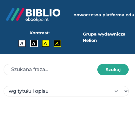
nowoczesna platforma edu
Kontrast:
Grupa wydawnicza
Helion
A
A
A
A
Szukaj