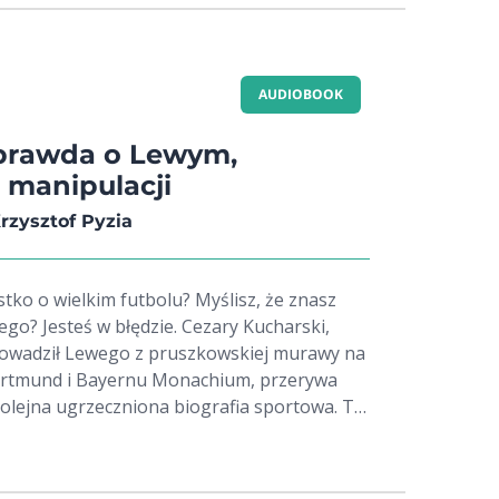
AUDIOBOOK
 prawda o Lewym,
 manipulacji
rzysztof Pyzia
stko o wielkim futbolu? Myślisz, że znasz
o? Jesteś w błędzie. Cezary Kucharski,
rowadził Lewego z pruszkowskiej murawy na
ortmund i Bayernu Monachium, przerywa
 kolejna ugrzeczniona biografia sportowa. To
zera spowiedź architekta największego
kiego sportu, który dziś nie boi się palić
nie ma zasad fair play. Jest tylko twarda gra