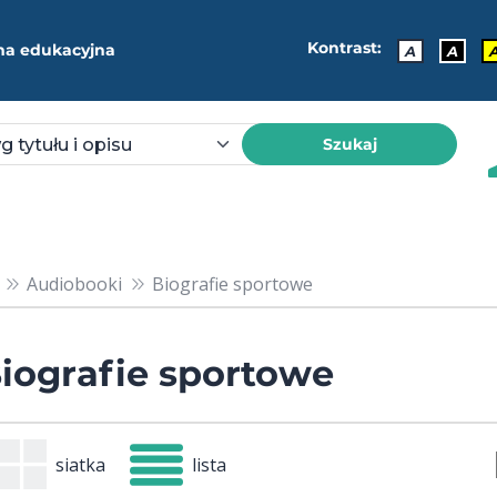
Kontrast:
ma edukacyjna
A
A
Szukaj
Audiobooki
Biografie sportowe
iografie sportowe
siatka
lista