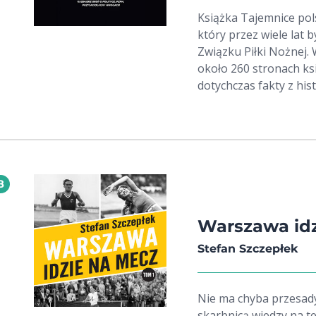
Książka Tajemnice pol
który przez wiele lat 
Związku Piłki Nożnej. 
około 260 stronach ks
dotychczas fakty z histo
funkcjonowania PZPN. 
działalność społeczną
8
Warszawa idz
Stefan Szczepłek
Nie ma chyba przesady
skarbnicą wiedzy na t