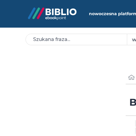
nowoczesna platfor
B