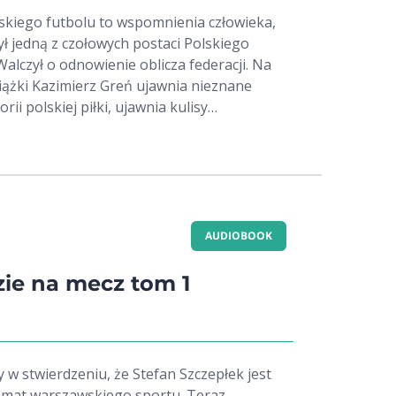
skiego futbolu to wspomnienia człowieka,
był jedną z czołowych postaci Polskiego
Walczył o odnowienie oblicza federacji. Na
iążki Kazimierz Greń ujawnia nieznane
rii polskiej piłki, ujawnia kulisy
Opisuje swoją barwną, wieloletnią
 na różnych płaszczyznach.
AUDIOBOOK
ie na mecz tom 1
 w stwierdzeniu, że Stefan Szczepłek jest
emat warszawskiego sportu. Teraz