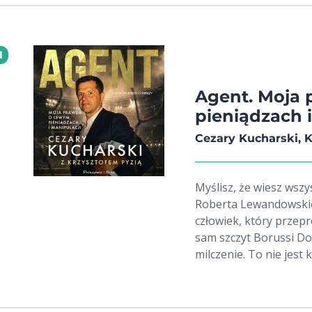
1
Agent. Moja
pieniądzach i
Cezary Kucharski, K
Myślisz, że wiesz wszy
Roberta Lewandowskieg
człowiek, który przep
sam szczyt Borussi D
milczenie. To nie jest
brutalna, do bólu szc
sukcesu w historii pols
mostów. W tej książce 