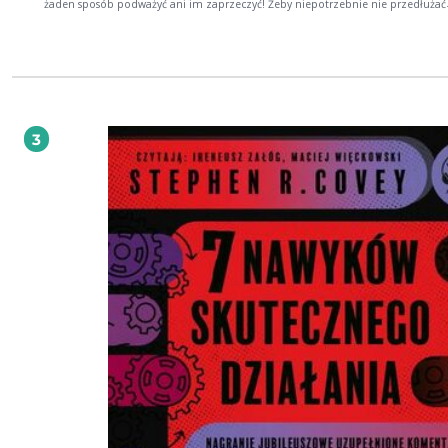
żaden sposób podważyć ani im zaprzeczyć! Żeby niepotrzebnie nie przedłużać
pozwól, że przejdę od razu do meritum i obalę jeden z tzw. mitów sukcesu. J
najczęściej powtarzanych zasad dla ludzi, którzy mają osiągnąć szczyty, brzmi: Ciężka
praca to klucz do sukcesu. Zastanówmy się razem. Czy gdyby ciężka praca
rzeczywiście była kluczem do sukcesu, to najbogatszymi ludźmi nie powinni by
niewolnicy pracujący po 14 godzin dziennie? Zamiast tego najbogatsi ludzie cał
spędzają w ciepłym biurze, nie przemęczając się zbytnio i, co najważniejsze, p
tylko dlatego, że to lubią. Gdzie więc sens w stwierdzeniu, że ciężka praca jest
do sukcesu? Oto, czego dowiesz się z tej książki: - Jak mieć prawidłowe myślenie na
3
temat sukcesu. - Jak zrozumieć sukces na nowo i zacząć swoją drogę od początku. -
Jak stać się osobą dojrzałą do sukcesu i bogactwa. - Dlaczego tak wielu ludziom nie
udało się i nie udaje osiągnąć maksimum swoich możliwości i wciąż trwają w
marazmie. - Jak wielką siłę ma koncentracja naszej woli na konkretnym działaniu i jak
użyć jej do przyspieszenia sukcesu.