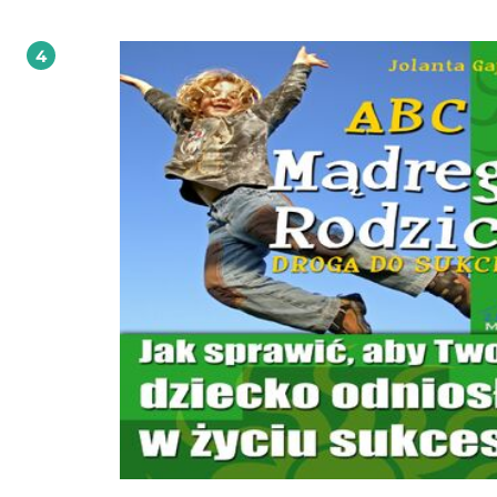
sprzedających się książek wszechczasów. Wydanie rozszerzone o komentarze s
Seana Coveyego. Dr Stephen R. Covey to autor bestsellerowych książek poświę
przywództwu i skuteczności działania. W 1996 magazyn Time umieścił go na liś
4
najbardziej wpływowych ludzi Ameryki. W roku 1998 otrzymał międzynarodo
nagrodę pokojową Sikh 1998 International Man of Peace Award. Był ojcem
dziewięciorga dzieci oraz dziadkiem pięćdziesięciu jeden wnucząt. Dziesiątki
milionów osób korzystało z rad w niej zamieszczonych, aby całkowicie zmienić
życie, i ja jestem jednym z nich! Cytowałem i polecałem tę książkę znajomym,
współpracownikom, kontrahentom biznesowym i słuchaczom moich audycji
radiowych kilka razy w tygodniu od przeszło 20 lat! Jeśli chcesz odnieść sukces w
musisz poznać tę książkę. ~ Dave Ramsey; autor bestsellerów New York Times, e
od zarządzania pieniędzmi, osobowość radiowa. Ponad 50 milionów sprzeda
egzemplarzy. Światowy bestseller!