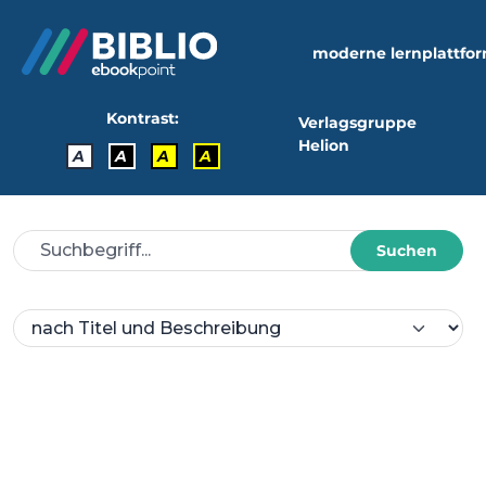
moderne lernplattfo
Kontrast:
Verlagsgruppe
Helion
A
A
A
A
Suchen