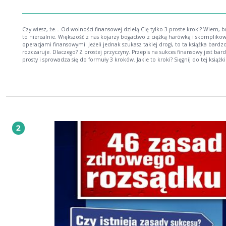
Czy wiesz, że... Od wolności finansowej dzielą Cię tylko 3 proste kroki? Wiem, brzmi
to nierealnie. Większość z nas kojarzy bogactwo z ciężką harówką i skomplik
operacjami finansowymi. Jeżeli jednak szukasz takiej drogi, to ta książka bardz
rozczaruje. Dlaczego? Z prostej przyczyny. Przepis na sukces finansowy jest bar
prosty i sprowadza się do formuły 3 kroków. Jakie to kroki? Sięgnij do tej książki i
odkryj je samodzielnie. Dodatkowo dowiesz się: Kiedy możesz mówić o swojej
niezależności finansowej. Poznasz niezawodne metody gromadzenia finansów na
swoim koncie, bez niepotrzebnego wysiłku. Odkryjesz, co robili najwięksi milionerzy
świata, aby zdobyć swoje osobiste fortuny. Moim zdaniem jest to jeden z
najważniejszych wydanych do tej pory na polskim rynku ebooków na temat wo
finansowej. P.G. Zdobądź teraz sposób na to, aby wejść na drogę finansowej
niezależności, stosując trzy proste kroki.
2