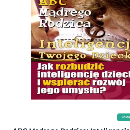
dysponowania swoimi pieniędzmi? Czy wiesz, że w świetle dzisiejszej nauki każde
dziecko rodzi się wszechstronnie uzdolnione, z olbrzymim potencjałem
intelektualnym?
HÖRBU