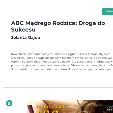
HÖRBU
ABC Mądrego Rodzica: Droga do
Sukcesu
Jolanta Gajda
Dowiedz się, jak pomóc swojemu dziecku osiągnąć sukces i sprawić, aby było
szczęśliwe. Jesteś z pewnością mądrym rodzicem i wiesz, że na Tobie spoczywa
ogromna odpowiedzialność za swoje dziecko. Oto kształtujesz młodego człowi
przygotowujesz go do wejścia w dorosłe życie. Zdajesz sobie sprawę, że każde Twoje
słowo, każde zachowanie może mieć długofalowy wpływ na jego przyszłe życie. I
zadajesz sobie pytanie: Czy jestem dobrą matką? Dobrym ojcem? Czy nauczę 
dziecko radzić sobie w życiu, by było zdrowe, szczęśliwe i miało wszystko, czeg
zapragnie? Chcesz sprawić, aby Twoje dziecko wybiło się ponad szarą rzeczywistość i
miało lepszą przyszłość? Dowiedz się, jak tego dokonać - sięgnij po publikację, która
stanowi zbiór praktycznych porad na temat tego, jak zachowywać się na co dzi
stosunku do swojego dziecka, jak reagować na jego zachowania i wypowiedzi. 
konkretne przykłady z życia wzięte, co sprawia, że z łatwością możesz opisane
metody zastosować u siebie w domu. Po przeczytaniu tej książki będziesz wiedział: -
5
Jak i kiedy karać i nagradzać, chwalić i ganić swoje dziecko? - Jak nauczyć je zaradności
i pewności siebie? - Jak rozbudzić w nim wiarę we własne siły? - Jak wspomóc jego
rozwój emocjonalny i intelektualny? - Jak rozwinąć w dziecku umiejętność właściwego