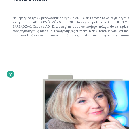
Najlepszy na rynku przewodnik po życiu z ADHD. dr Tomasz Kowalczyk, psychiatra i
specjalista od ADHD TWÓJ MÓZG JEST OK, a ta książka pokaże ci JAK LEPIEJ NIM
ZARZĄDZAĆ. Osoby z ADHD, z uwagi na budowę swojego mózgu, do zarządza
sobą wykorzystują niepokój i motywują się stresem. Dzięki temu łatwiej jest im
doprowadzać sprawy do końca i robić rzeczy, na które nie mają ochoty. Plano
last minute i dopalanie się złością to dla nich codzienność. Ale taka strategia s
ogromne obciążenie dla organizmu i wyczerpuje ich energię. ŻYCIE Z ADHD NI
TAK WYGLĄDAĆ. Dr Tamara Rosier jest mamą czwórki dzieci, z których troje ma
ADHD. Sama również jest osobą nieneurotypową. W swojej rewolucyjnej książc
przedstawia nowatorski program COACHINGU ADHD, który pomoże ci zhakowa
mózg. Dowiedz się, jak wyznaczać zdrowe granice w sferze emocji i chronić m
szczytowej produktywności. Poznaj metody takie jak plansza operacyjna, treni
wyobrażeniowy i drabina zdrowia emocjonalnego, które pozwolą ci poprawić
7
wydajność, lepiej radzić sobie z zadaniami w pracy, zrewidować błędne przek
o sobie i poprawić komunikację z bliskimi. Autorka, doświadczona trenerka,
podpowiada rodzicom dzieci z ADHD, jak wychować je na pewnych siebie doro
DZIĘKI TYM WSKAZÓWKOM I STRATEGIOM ŻYCIE Z ADHD STANIE SIĘ ŁATWIEJSZE
Książkę ADHD. Twój mózg jest OK poleca najlepszy specjalista od ADHD w Polsce
psychiatra dr Tomasz Kowalczyk, który był inicjatorem wydania jej po polsku: T
pierwsza książka o ADHD, w której autorka nie dość, że identyfikuje negatywne 
motywacji, przedstawia sposoby na to, jak realnie, metodycznie, ale i w przyst
sposób zapobiec ich pojawianiu się. POKOCHAJ SWÓJ MÓZG I ŻYJ LEPIEJ Z ADHD