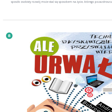
sposób osobisty rozwój może stać się sposobem na życie, którego pozazdroszcz
osoby w Twoim otoczeniu. - Wykonasz test, dzięki któremu dowiesz się, kim tak
naprawdę jesteś. Jest to bezcenne ćwiczenie, którego nie znajdziesz w żadnej i
książce. - Zrozumiesz sekrety asertywności, czyli dowiesz się, jak nigdy więcej nie dać
się zranić innym. - Poznasz ćwiczenia, które pomogą Ci rozwinąć intuicję. - Odkryjesz,
jak zapewnić sobie zdrowie, wykorzystując proste prawa naszego umysłu. - Nauczysz
się, jak rozpalić w sobie świadomość obfitości. Iwona Majewska-Opiełka, autorka
Akademii sukcesu, jest doradcą rozwoju osobowości i trenerem liderów w USA 
Kanadzie, a od 1994 roku także w Polsce. Pani Iwona jest założycielką Akademii
8
Skutecznego Działania. Prowadziła zajęcia pod auspicjami Business Centre Club.
seminariów i szkoleń skorzystali i nadal korzystają przedstawiciele większości li
się dużych firm w Polsce. Jej nauczycielami byli: Stephen R. Covey, Anthony Rob
Brian Tracy, Susan Jeffers, Bob Proctor, David Whitley, Wyne Dyer i inni. Opinia o
książce: Książka interaktywna, wciąga jak trąba powietrzna. Emanuje dziwną mocą,
odmienia każdą następną chwilę życia. Jeszcze nie skończyłam czytać, bo mam
przeprowadzkę, ale aż ciarki mnie przechodzą na myśl, co będzie dalej... Chce 
żyć! Alina Kizierowska, nauczyciel języków obcych, wykładowca bezpieczeństwa ruchu
drogowego Przyłącz się teraz do Akademii Sukcesu i zacznij zmieniać swoje życie pod
okiem jednego z największych ekspertów w dziedzinie zmiany osobistej.