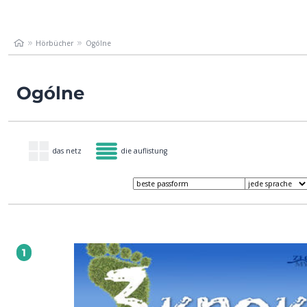
Hörbücher
Ogólne
Ogólne
das netz
die auflistung
1