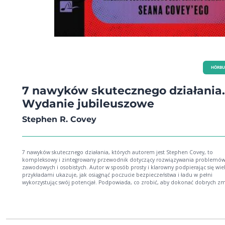
HÖRBU
7 nawyków skutecznego działania.
Wydanie jubileuszowe
Stephen R. Covey
7 nawyków skutecznego działania, których autorem jest Stephen Covey, to
kompleksowy i zintegrowany przewodnik dotyczący rozwiązywania problemó
zawodowych i osobistych. Autor w sposób prosty i klarowny podpierając się wi
przykładami ukazuje, jak osiągnąć poczucie bezpieczeństwa i ładu w pełni
wykorzystując swój potencjał. Podpowiada, co zrobić, aby dokonać dobrych z
sobie i przy tym odmienić otaczający świat. Ten jeden z najczęściej cytowanych
poradnikach autorów pomoże wypracować tytułowe nawyki skutecznego działa
które skłonią do twórczej aktywności i zmian wewnątrz siebie. Odnoszący sukc
poradnik to przepis na życie w równowadze w pracy, relacjach partnerskich,
rodzicielskich i ogólnospołecznych. To jedna z najbardziej popularnych, najlepi