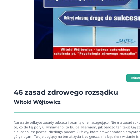
HÖRBU
46 zasad zdrowego rozsądku
Witold Wójtowicz
Nareszcie odkryto zasady sukcesu i brzmią one następująco: Nie ma zasad sukcesu, a
to, co do tej pory Ci wmawiano, to bujda! Nie wiem, jak bardzo ten tekst Cię zdziwi,
ale jedno jest pewne. Niedługo podam Ci fakty, które prawdopodobnie wywró
góry nogami Twoje poglądy na temat życia i, co gorsza, nie będziesz w stanie ic