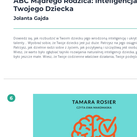
ABC Mądrego Rodzica: Inteligencj
Twojego Dziecka
Jolanta Gajda
Dowiedz się, jak rozbudzić w Twoim dziecku jego wrodzoną inteligencję i ukryt
talenty... Wyobraź sobie, że Twoje dziecko jest już duże. Patrzysz na jego osiągnięcia.
Patrzysz, jak dzielnie radzi sobie z życiem, jak pozytywną i szczęśliwą jest osob
Wiesz, że warto było zgłębiać tajniki rozwijania naturalnej inteligencji dziecka, 
było jeszcze małe. Wiesz, że Twoje codzienne właściwe działania, Twoje podejśc
wiedza zaprocentowały... Zgodzisz się ze mną, że trudno o większą satysfakcję,
prawda? Dzięki tej książce lepiej poznasz swoją pociechę, dostrzeżesz cechy, które
dotychczas umykały Twojej uwadze, zobaczysz to, co autorka widzi w każdym
dziecku bez wyjątku olbrzymi potencjał i niesamowite pokłady możliwości, które
tylko czekają na to, by je odkryć i rozwinąć. Sięgnij po poradnik ABC Mądrego
Rodzica: Inteligencja Twojego dziecka. Dowiesz się z niego: * Czym jest inteligencja
językowa i jakie działania podjąć, by ją rozwijać u swojego malucha. * Dlaczego nie
taki diabeł straszny...", czyli jak rozwiniesz u dziecka inteligencję logiczno-
6
matematyczną. * Jakie ćwiczenia i zabawy stosować, by rozwinąć inteligencję
wizualno-przestrzenną, naukową i emocjonalną. * Jak zachęcić dziecko do nauki i
zdobywania nowych umiejętności, np. nauki języków. Nie ma na co czekać. Działaj
teraz, zdobądź wiedzę, która pozwoli rozwinąć intelekt Twojego dziecka i poz
mu osiągnąć szczyty w dorosłym życiu.