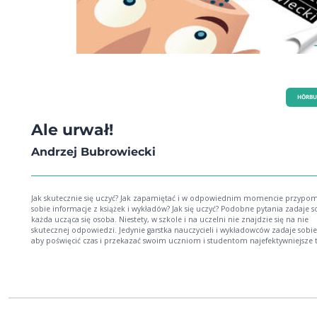
HÖRBU
Ale urwał!
Andrzej Bubrowiecki
Jak skutecznie się uczyć? Jak zapamiętać i w odpowiednim momencie przypo
sobie informacje z książek i wykładów? Jak się uczyć? Podobne pytania zadaje sobie
każda ucząca się osoba. Niestety, w szkole i na uczelni nie znajdzie się na nie
skutecznej odpowiedzi. Jedynie garstka nauczycieli i wykładowców zadaje sobie
aby poświęcić czas i przekazać swoim uczniom i studentom najefektywniejsze 
uczenia się czy to z braku wiedzy, dobrej woli, lub "czasu. Uczniów traktuje się jak
maszynki do przyswajania wiedzy mają osiągać dobre rezultaty na sprawdzianie lub
kolokwium. Trudność, z jaką zapamiętują tony informacji, to ich sprawa i ich
problem. Co jednak najgorsze, wiedza przekazywana jest tak, jakby wszyscy uczy
w ten sam sposób. * KONIEC! Publikacja Andrzeja Bubrowieckiego pokaże Ci
dziesiątki technik umożliwiających przyswajanie wiedzy w skuteczny sposób. M
tego, dzięki zawartym w książce testom, zrozumiesz, jakim typem ucznia jesteś