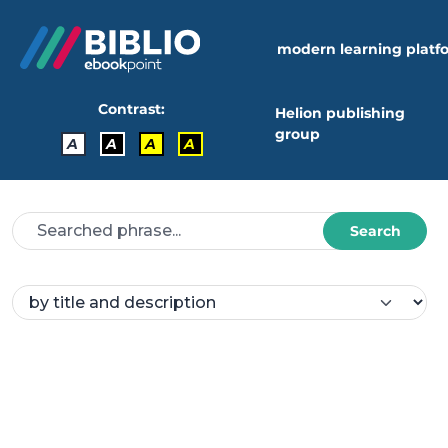
modern learning platf
Contrast:
Helion publishing
group
A
A
A
A
Search