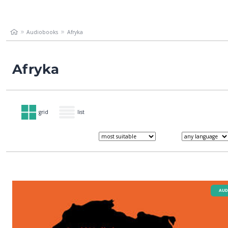
Audiobooks
Afryka
Afryka
grid
list
AUD