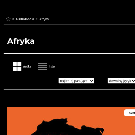
Audiobooki
Afryka
Afryka
siatka
lista
AUD