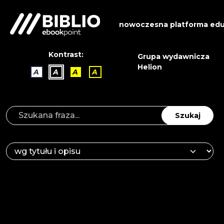
nowoczesna platforma edu
Kontrast:
Grupa wydawnicza
Helion
A
A
A
A
Szukaj