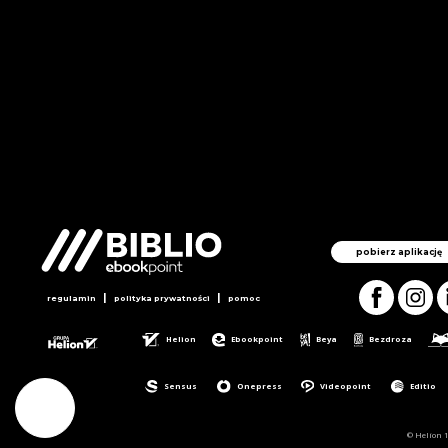
pobierz aplikację
|
|
regulamin
polityka prywatności
pomoc
Helion
Ebookpoint
Beya
Bezdroza
Sensus
Onepress
Videopoint
Editio
© Helion 1