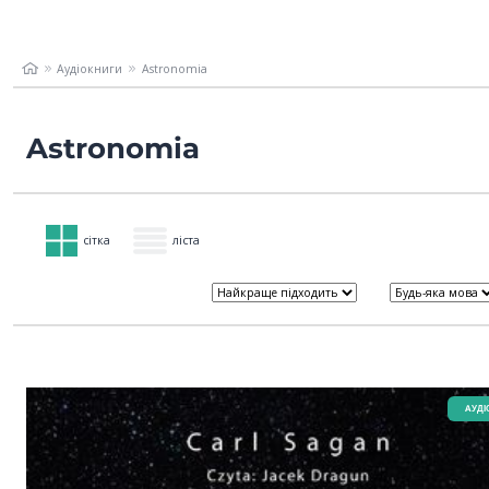
Аудіокниги
Astronomia
Astronomia
сітка
ліста
AУДІ