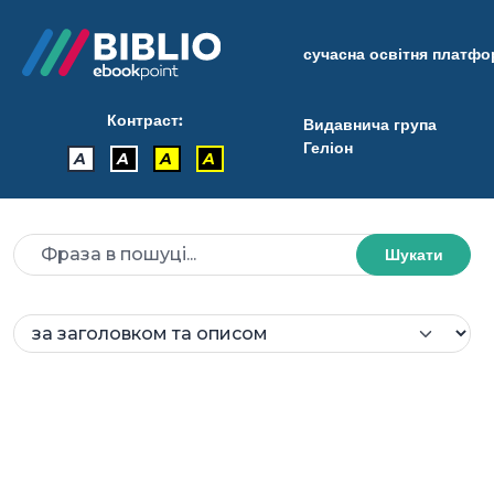
сучасна освітня платф
Контраст:
Видавнича група
Геліон
A
A
A
A
Шукати