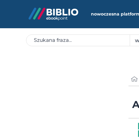
nowoczesna platfor
A