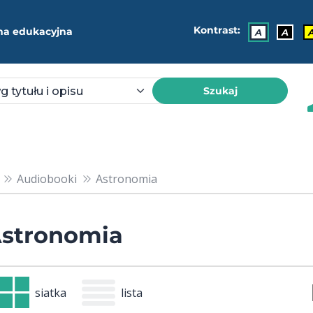
Kontrast:
ma edukacyjna
A
A
Szukaj
Audiobooki
Astronomia
stronomia
siatka
lista