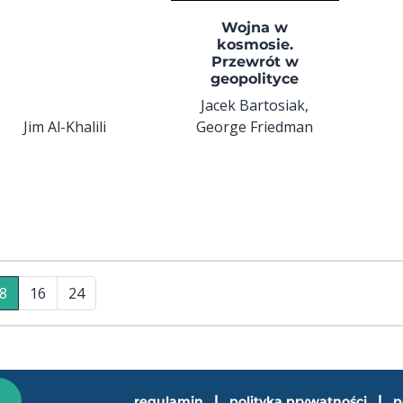
Wojna w
kosmosie.
Przewrót w
geopolityce
Jacek Bartosiak,
Jim Al-Khalili
George Friedman
8
16
24
|
|
regulamin
polityka prywatności
p