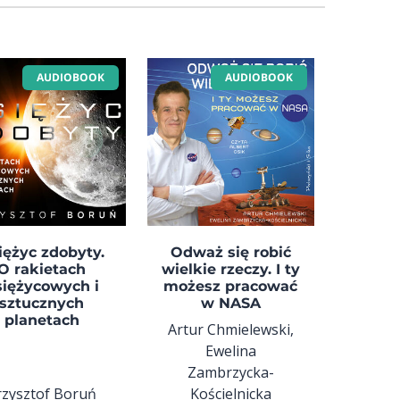
AUDIOBOOK
AUDIOBOOK
iężyc zdobyty.
Odważ się robić
O rakietach
wielkie rzeczy. I ty
siężycowych i
możesz pracować
sztucznych
w NASA
planetach
Artur Chmielewski,
Ewelina
Zambrzycka-
rzysztof Boruń
Kościelnicka