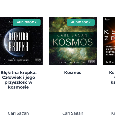
AUDIOBOOK
AUDIOBOOK
Błękitna kropka.
Kosmos
Ks
Człowiek i jego
przyszłość w
k
kosmosie
Carl Sagan
Carl Sagan
K