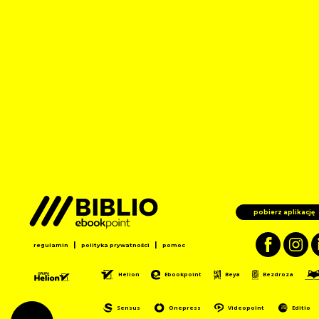
pobierz aplikację
|
|
regulamin
polityka prywatności
pomoc
Helion
Ebookpoint
Beya
Bezdroza
Sensus
Onepress
Videopoint
Editio