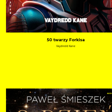
50 twarzy Forkisa
Vaydredd Kane
AUD