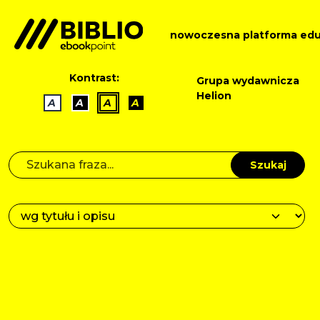
nowoczesna platforma edu
Kontrast:
Grupa wydawnicza
Helion
A
A
A
A
Szukaj