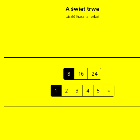
A świat trwa
László Krasznahorkai
8
16
24
1
2
3
4
5
»