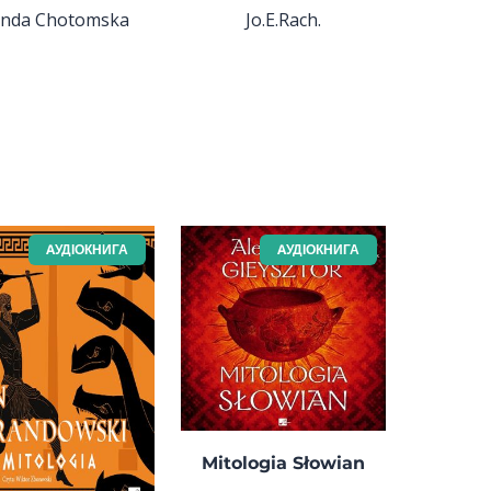
nda Chotomska
Jo.E.Rach.
AУДІОКНИГА
AУДІОКНИГА
Mitologia Słowian