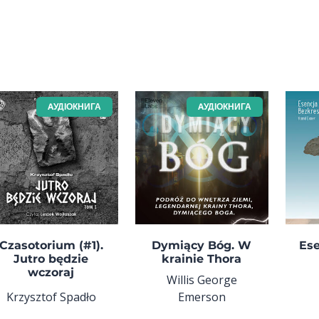
AУДІОКНИГА
AУДІОКНИГА
Czasotorium (#1).
Dymiący Bóg. W
Es
Jutro będzie
krainie Thora
wczoraj
Willis George
Krzysztof Spadło
Emerson