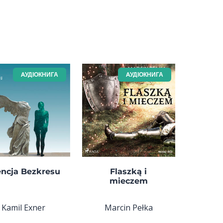
AУДІОКНИГА
AУДІОКНИГА
encja Bezkresu
Flaszką i
mieczem
Kamil Exner
Marcin Pełka