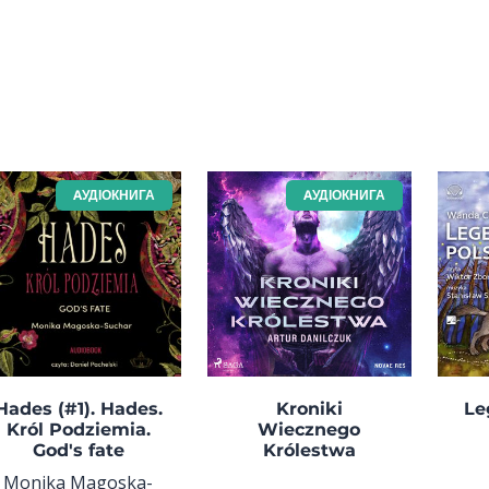
AУДІОКНИГА
AУДІОКНИГА
Hades (#1). Hades.
Kroniki
Le
Król Podziemia.
Wiecznego
God's fate
Królestwa
Monika Magoska-