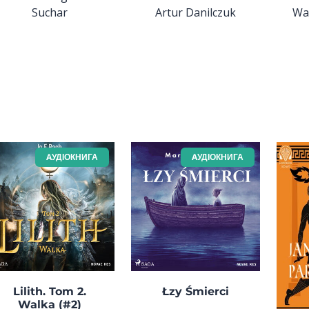
Suchar
Artur Danilczuk
Wa
AУДІОКНИГА
AУДІОКНИГА
Lilith. Tom 2.
Łzy Śmierci
Walka (#2)