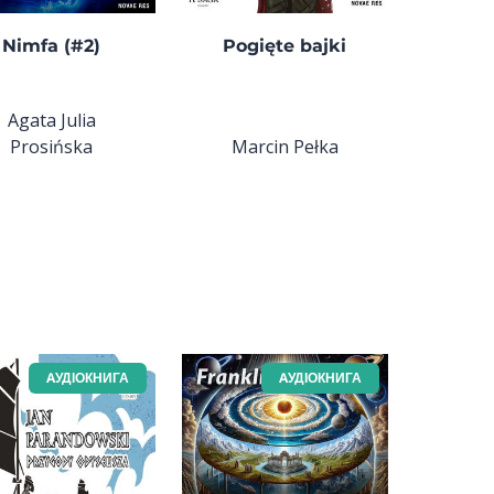
Nimfa (#2)
Pogięte bajki
Agata Julia
Prosińska
Marcin Pełka
AУДІОКНИГА
AУДІОКНИГА