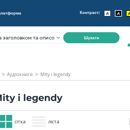
Контраст:
 платформа
A
A
Шукати
Аудіокниги
Mity i legendy
ity i legendy
сітка
ліста