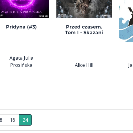
Pridyna (#3)
Przed czasem.
Tom I - Skazani
Agata Julia
Prosińska
Alice Hill
J
8
16
24