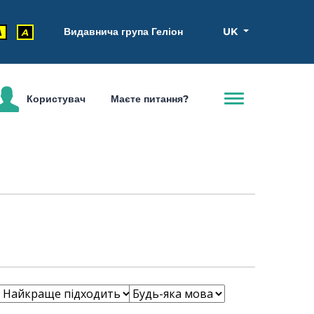
Видавнича група Геліон
UK
A
A
Користувач
Маєте питання?