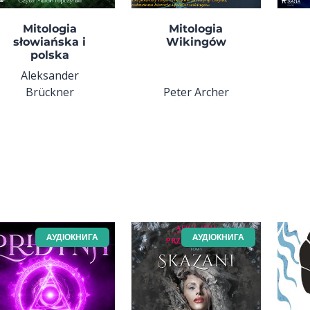
Mitologia
Mitologia
słowiańska i
Wikingów
polska
Aleksander
Brückner
Peter Archer
AУДІОКНИГА
AУДІОКНИГА