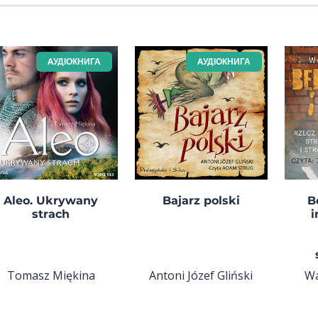
AУДІОКНИГА
AУДІОКНИГА
Aleo. Ukrywany
Bajarz polski
B
strach
i
Tomasz Miękina
Antoni Józef Gliński
Wa