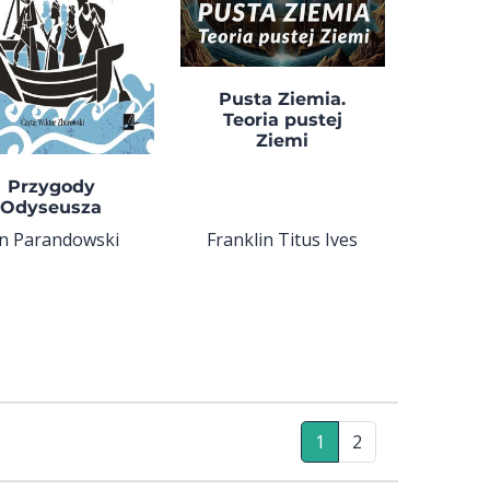
Pusta Ziemia.
Teoria pustej
Ziemi
Przygody
Odyseusza
an Parandowski
Franklin Titus Ives
1
2