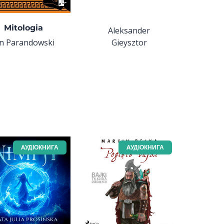
Mitologia
Aleksander
an Parandowski
Gieysztor
AУДІОКНИГА
AУДІОКНИГА