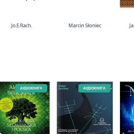
Jo.E.Rach.
Marcin Słoniec
J
AУДІОКНИГА
AУДІОКНИГА