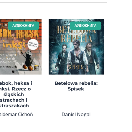
AУДІОКНИГА
AУДІОКНИГА
ebok, heksa i
Betelowa rebelia:
nksi. Rzecz o
Spisek
śląskich
strachach i
straszakach
ldemar Cichoń
Daniel Nogal