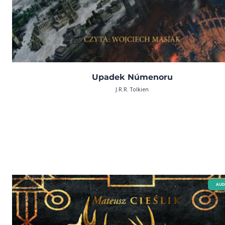
Upadek Númenoru
J.R.R. Tolkien
AUD