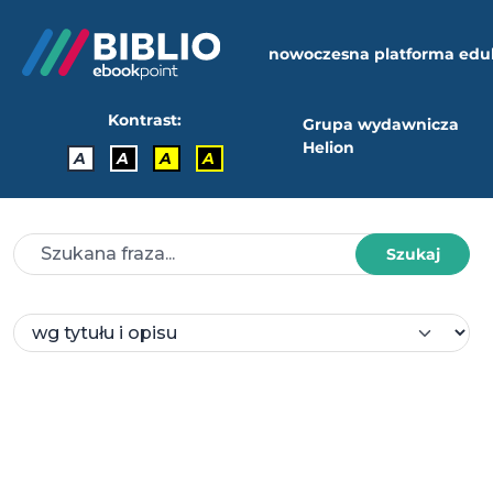
nowoczesna platforma edu
Kontrast:
Grupa wydawnicza
Helion
A
A
A
A
Szukaj