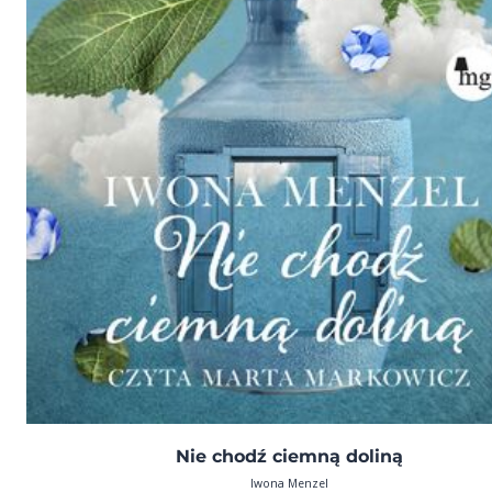
Nie chodź ciemną doliną
Iwona Menzel