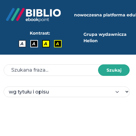
nowoczesna platforma edu
Kontrast:
Grupa wydawnicza
Helion
A
A
A
A
Szukaj