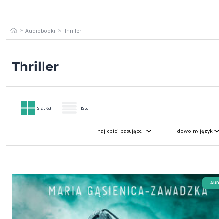
Audiobooki
Thriller
Thriller
siatka
lista
AUD