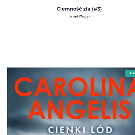
Ciemność zła (#3)
Dawid Waszak
AUD