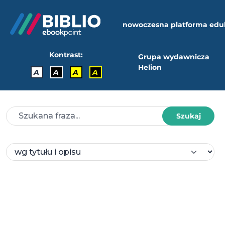
nowoczesna platforma edu
Kontrast:
Grupa wydawnicza
Helion
A
A
A
A
Szukaj