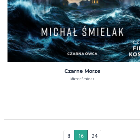
Czarne Morze
Michał Śmielak
8
16
24