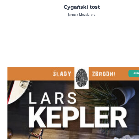
Cygański tost
Janusz Moździerz
AUD