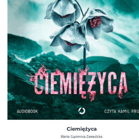
Ciemiężyca
Maria Gąsienica-Zawadzka