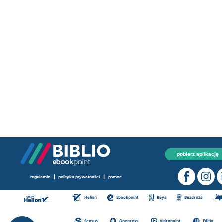
pobierz aplikację
|
|
regulamin
polityka prywatności
pomoc
Helion
Ebookpoint
Beya
Bezdroza
Sensus
Onepress
Videopoint
Editio