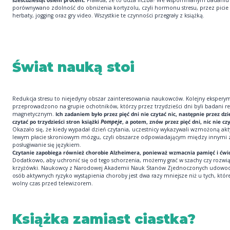
porównywano zdolność do obniżenia kortyzolu, czyli hormonu stresu, przez picie 
herbaty, jogging oraz gry video. Wszystkie te czynności przegrały z książką.
Świat nauką stoi
Redukcja stresu to niejedyny obszar zainteresowania naukowców. Kolejny ekspery
przeprowadzono na grupie ochotników, którzy przez trzydzieści dni byli badani 
magnetycznym.
Ich zadaniem było przez pięć dni nie czytać nic, następnie przez dzi
czytać po trzydzieści stron książki
Pompeje
, a potem, znów przez pięć dni, nic nie czy
Okazało się, że kiedy wypadał dzień czytania, uczestnicy wykazywali wzmożoną ak
lewym płacie skroniowym mózgu, czyli obszarze odpowiadającym między innymi 
posługiwanie się językiem.
Czytanie zapobiega również chorobie Alzheimera, ponieważ wzmacnia pamięć i ćwi
Dodatkowo, aby uchronić się od tego schorzenia, możemy grać w szachy czy rozwi
krzyżówki. Naukowcy z Narodowej Akademii Nauk Stanów Zjednoczonych udowodn
osób aktywnych ryzyko wystąpienia choroby jest dwa razy mniejsze niż u tych, któr
wolny czas przed telewizorem.
Książka zamiast ciastka?