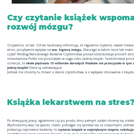
Czy czytanie książek wspom
rozwój mózgu?
Oczywiście, że tak. Od lat naukowcy informują, że regularne czytanie, nawet niewiel
stron, pozytywnie wpływa na
tzw. higienę mózgu.
Dlaczego w takim razie tak mało
czyta? Według Narodowego Badania Czytelnictwa ponad sześćdziesiąt procent doro
mieszkańców Polski nie przeczytało w ciągu roku żadnej książki. Sześćdziesiąt proc
oznacza, że
około piętnastu 15 milionów dorosłych Polaków nie przeczytało w tym c
jednej książki!
Dane są zatrważające.
Jednak nie chcemy tu mówić o stanie czytelnictwa, a o wpływie obcowania z książ
Książka lekarstwem na stres
Po stresującej pracy, egzaminie czy po prostu dniu pełnym zadań chcemy się zrela
Wychodzimy więc na spacer, rower, pobiegać czy spotkać się ze znajomymi. Jednak,
pokazują najnowsze badania, to
czytanie książek w największym stopniu redukuje 
sześćdziesiąt osiem procent.
Prawda, że to duża liczba? We wspomnianym badaniu