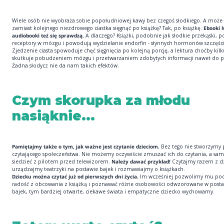
Wiele osób nie wyobraża sobie popołudniowej kawy bez czegoś słodkiego. A może 
zamiast kolejnego niezdrowego ciastka sięgnąć po książkę? Tak, po książkę.
Ebooki l
audiobooki też się sprawdzą.
A dlaczego? Książki, podobnie jak słodkie przekąski, 
receptory w mózgu i powodują wydzielanie endorfin - słynnych hormonów szczęści
Zjedzenie ciasta spowoduje chęć sięgnięcia po kolejną porcję, a lektura choćby kilk
skutkuje pobudzeniem mózgu i przetwarzaniem zdobytych informacji nawet do pi
Żadna słodycz nie da nam takich efektów.
Czym skorupka za młodu
nasiąknie...
Pamiętajmy także o tym, jak ważne jest czytanie dzieciom.
Bez tego nie stworzymy 
czytającego społeczeństwa. Nie możemy oczywiście zmuszać ich do czytania, a s
siedzieć z pilotem przed telewizorem.
Należy dawać przykład!
Czytajmy razem z d
urządzajmy teatrzyki na postawie bajek i rozmawiajmy o książkach.
Dziecku można czytać już od pierwszych dni życia.
Im wcześniej pozwolimy mu po
radość z obcowania z książką i poznawać różne osobowości odwzorowane w posta
bajek, tym bardziej otwarte, ciekawe świata i empatyczne dziecko wychowamy.