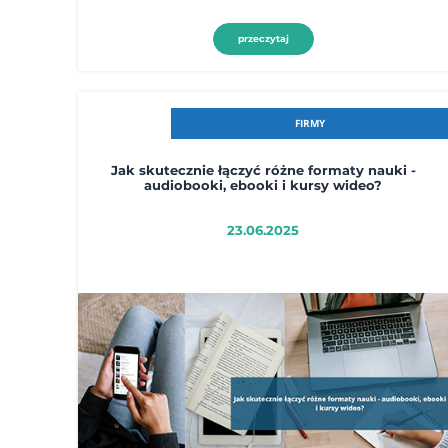
przeczytaj
FIRMY
Jak skutecznie łączyć różne formaty nauki -
audiobooki, ebooki i kursy wideo?
23.06.2025