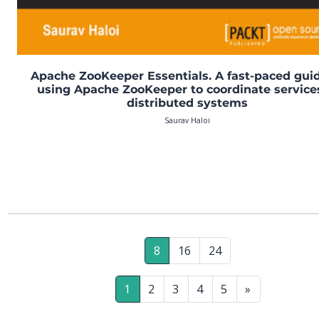
Apache ZooKeeper Essentials. A fast-paced gui
using Apache ZooKeeper to coordinate service
distributed systems
Saurav Haloi
8
16
24
1
2
3
4
5
»