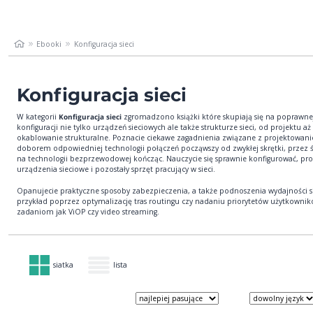
Ebooki
Konfiguracja sieci
Konfiguracja sieci
W kategorii
Konfiguracja sieci
zgromadzono książki które skupiają się na poprawne
konfiguracji nie tylko urządzeń sieciowych ale także strukturze sieci, od projektu aż
okablowanie strukturalne. Poznacie ciekawe zagadnienia związane z projektowanie
doborem odpowiedniej technologii połączeń począwszy od zwykłej skrętki, przez 
na technologii bezprzewodowej kończąc. Nauczycie się sprawnie konfigurować, p
urządzenia sieciowe i pozostały sprzęt pracujący w sieci.
Opanujecie praktyczne sposoby zabezpieczenia, a także podnoszenia wydajności si
przykład poprzez optymalizację tras routingu czy nadaniu priorytetów użytkowni
zadaniom jak ViOP czy video streaming.
siatka
lista