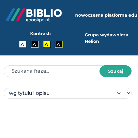
nowoczesna platforma edu
Kontrast:
Grupa wydawnicza
Helion
A
A
A
A
Szukaj