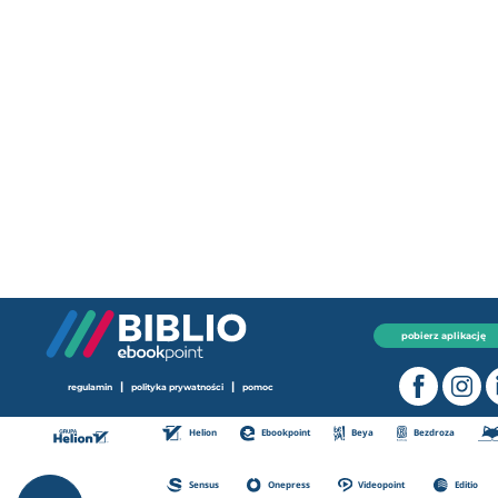
pobierz aplikację
|
|
regulamin
polityka prywatności
pomoc
Helion
Ebookpoint
Beya
Bezdroza
Sensus
Onepress
Videopoint
Editio