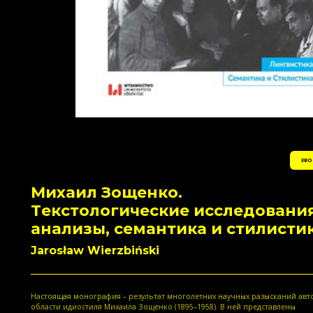
EBO
Михаил Зощенко.
Tекстологические исследовани
анализы, семантика и стилисти
Jarosław Wierzbiński
Настоящая монография – результат многолетних научных разысканий авт
области идиостиля Михаила Зощенко (1895–1958). В ней представлены