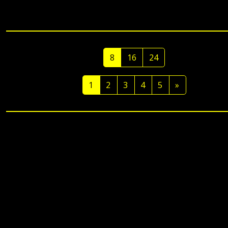
oraz poddający się wpływom z ich strony. Na podstawie materiału autor propo
szereg podejść do potencjalnych typologii wirtualnych znaczeń jednostek
paradygmatycznych. Przedstawiono tu również ich budowę oraz pozycję w ogó
semantyce.
8
16
24
1
2
3
4
5
»