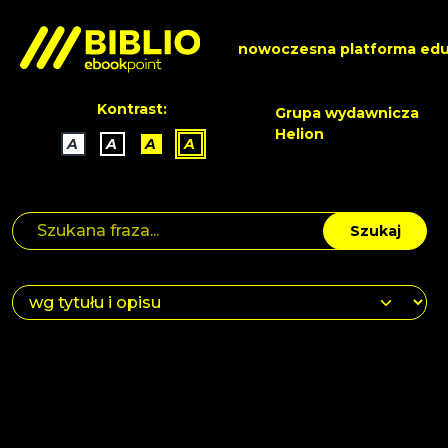
nowoczesna platforma edu
Kontrast:
Grupa wydawnicza
Helion
A
A
A
A
Szukaj