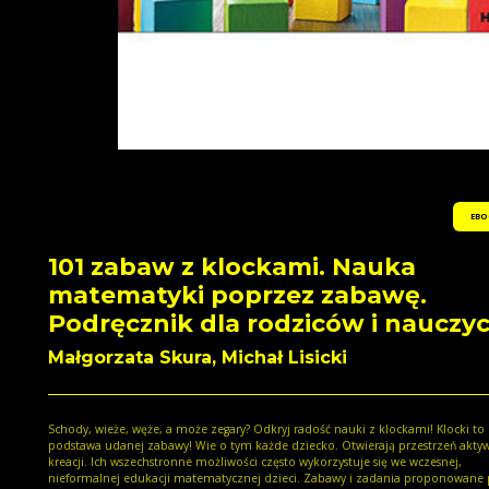
EBO
101 zabaw z klockami. Nauka
matematyki poprzez zabawę.
Podręcznik dla rodziców i nauczyci
Małgorzata Skura, Michał Lisicki
Schody, wieże, węże, a może zegary? Odkryj radość nauki z klockami! Klocki to
podstawa udanej zabawy! Wie o tym każde dziecko. Otwierają przestrzeń aktyw
kreacji. Ich wszechstronne możliwości często wykorzystuje się we wczesnej,
nieformalnej edukacji matematycznej dzieci. Zabawy i zadania proponowane 