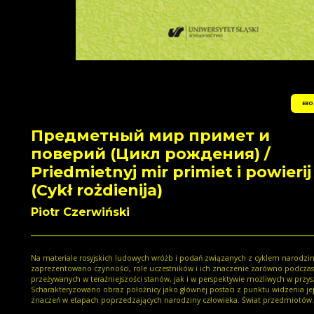
EBO
Предметный мир примет и
поверий (Цикл рождения) /
Priedmietnyj mir primiet i powierij
(Cykł rożdienija)
Piotr Czerwiński
Na materiale rosyjskich ludowych wróżb i podań związanych z cyklem narodzi
zaprezentowano czynności, role uczestników i ich znaczenie zarówno podczas
przeżywanych w teraźniejszości stanów, jak i w perspektywie możliwych w przysz
Scharakteryzowano obraz położnicy jako głównej postaci z punktu widzenia je
znaczeń w etapach poprzedzających narodziny człowieka. Świat przedmiotów
przedstawiono jako szczególny wobec realnej rzeczywistości, oddziałujący na l