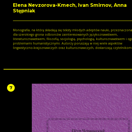
Elena Nevzorova-Kmech, Ivan Smirnov, Anna
Stępniak
Monografia, na którą składają się teksty młodych adeptów nauki, przeznaczona
dla szerokiego grona odbiorców zainteresowanych językoznawstwem,
literaturoznawstwem, filozofią, socjologią, psychologią, kulturoznawstwem i o
problemami humanistycznymi. Autorzy poruszają w niej wiele aspektów
lingwistyczno-krajoznawczych oraz kulturoznawczych, dostarczają czytelnikom
bogatej wiedzy o języku, literaturze i kulturze różnych krajów, która może być
przydatna nie tylko filologom, lecz także specjalistom z innych dziedzin nauki
uogólniania prac teoretycznych z zakresu studiów nad pamięcią. Z recenzji dr. hab.
Krzysztofa Kusala prof. Akademii Humanistyczno-Ekonomicznej w Łodzi Książka ma
na celu połączenie tekstów opisujących różne przejawy koncepcji pamięci w ró
kulturach, nie tylko europejskich, co daje wyobrażenie o jej wspólności dla całe
społeczności światowej. Niewątpliwą zaletą monografii jest mnogość i różnoro
materiału faktograficznego, nie tylko uwzględnionego już w literaturze naukowe
7
także współczesnego, nowego, takiego, który dotychczas jeszcze nie był analizo
opisywany w pracach naukowców. Potwierdza to, że główny cel, jaki postawili s
autorzy - ukazanie związku przeszłości z teraźniejszością i znaczenia pamięci
związku - został osiągnięty. Z recenzji dr. hab. Aleksandra Gadomskiego prof.
Uniwersytetu Opolskiego