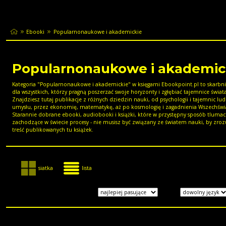
Ebooki
Popularnonaukowe i akademickie
Popularnonaukowe i akademic
Kategoria "Popularnonaukowe i akademickie" w księgarni Ebookpoint.pl to skarbn
dla wszystkich, którzy pragną poszerzać swoje horyzonty i zgłębiać tajemnice świata
Znajdziesz tutaj publikacje z różnych dziedzin nauki, od psychologii i tajemnic lu
umysłu, przez ekonomię, matematykę, aż po kosmologię i zagadnienia Wszechświ
Starannie dobrane ebooki, audiobooki i książki, które w przystępny sposób tluma
zachodzące w świecie procesy - nie musisz być związany ze światem nauki, by zro
treść publikowanych tu książek.
siatka
lista