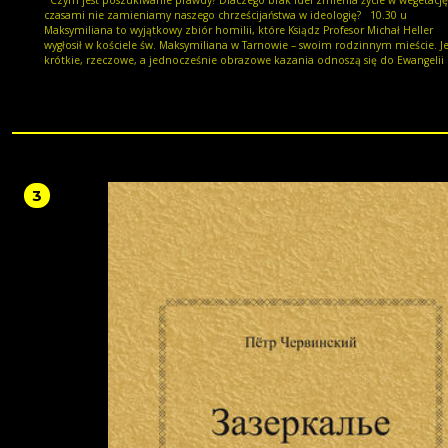
czasami nie zamieniamy naszego chrześcijaństwa w ideologię? 10.30 u
Maksymiliana to wyjątkowy zbiór homilii, które Ksiądz Profesor Michał Heller
wygłosił w kościele św. Maksymiliana w Tarnowie – swoim rodzinnym mieście. J
krótkie, rzeczowe, a jednocześnie obrazowe kazania odnoszą się do Ewangelii 
głęboko osadzają ją w codziennym życiu każdego z nas. Oto człowiek w swoim
rozwoju osiągnął zdolność wolnego wyboru. Przedtem był uwikłany w koniecz
przyrody i robił to, co mu konieczności dyktowały. Teraz stanął wobec wyboru. Na
każdym kroku stajemy przed jakimś drzewem poznania dobrego i złego. Nasze
jest utkane z wyborów i bardzo wiele z tych sytuacji ma charakter wybierania 
tym, co dobre, a tym, co złe, lub przynajmniej między tym, co jest większym
lub mniejszym dobrem. W tym wyborze jesteśmy wolni. Właśnie dlatego jeste
odpowiedzialni za swoje czyny. Niech przedmiotem refleksji będzie moja wol
3
i moje wolne wybory. Wiemy doskonale, że właściwy wybór często łączy się z
wysiłkiem, z pewną pracą, jaką w sobie musimy wykonać. Ten wysiłek może być
naszym dziełem.