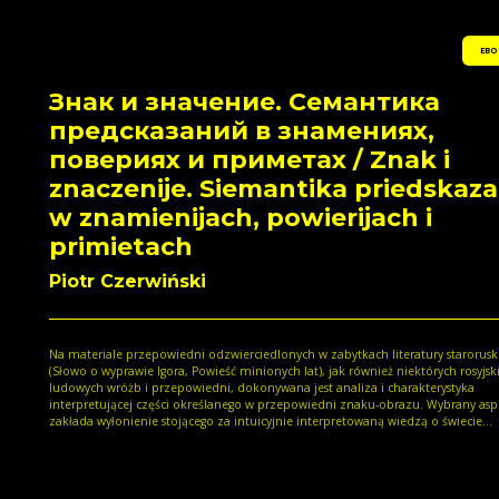
EBO
Знак и значение. Семантика
предсказаний в знамениях,
повериях и приметах / Znak i
znaczenije. Siemantika priedskaza
w znamienijach, powierijach i
primietach
Piotr Czerwiński
Na materiale przepowiedni odzwierciedlonych w zabytkach literatury starorusk
(Słowo o wyprawie Igora, Powieść minionych lat), jak również niektórych rosyjsk
ludowych wróżb i przepowiedni, dokonywana jest analiza i charakterystyka
interpretującej części określanego w przepowiedni znaku-obrazu. Wybrany asp
zakłada wyłonienie stojącego za intuicyjnie interpretowaną wiedzą o świecie
konceptualnego systemu, którego fragmenty i części powinny stanowić jednostk
semantyczne zarówno uświadamiane, jak i nieuświadamiane przez przedstawic
danej tradycji mentalnej.