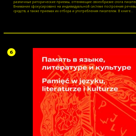
различные риторические приемы, оттеняющие своеобразие слога писател
Внимание сфокусировано на индивидуальной системе построения речев
средств, а также приемах их отбора и употребления писателем. В книге
прослеживаются закономерности языковой структуры текстов Зощенко,
проводятся наблюдения над словоупотреблением, выявляются смысловые
модификации языковых единиц и особенности синтаксической семантики
произведений. Monografia stanowi analizę leksykalno-semantyczną dotyczącą
synchronii, sięgającą także do diachronii języka rosyjskiego, jakim posługuje się
swoich tekstach pisarz. Uwzględnia zarówno aspekt paradygmatyczny, jak i
syntagmatyczny zebranych na tej podstawie środków językowych oraz ich funk
tekście. Takie podejście umożliwiło Autorowi stwierdzenie różnorodnych zabi
6
artystycznych stosowanych przez Michaiła Zoszczenkę w celu uzyskania komic
często groteskowego, efektu oraz wszechstronne poznanie osobliwości stylu pisa
recenzji prof. US dr hab. Beaty Rycielskiej