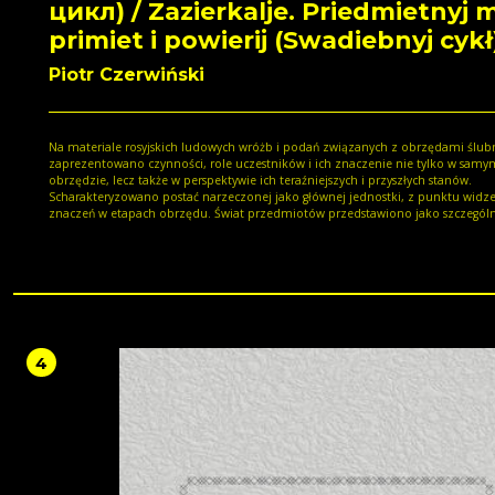
цикл) / Zazierkalje. Priedmietnyj m
primiet i powierij (Swadiebnyj cykł
Piotr Czerwiński
Na materiale rosyjskich ludowych wróżb i podań związanych z obrzędami ślu
zaprezentowano czynności, role uczestników i ich znaczenie nie tylko w samy
obrzędzie, lecz także w perspektywie ich teraźniejszych i przyszłych stanów.
Scharakteryzowano postać narzeczonej jako głównej jednostki, z punktu widze
znaczeń w etapach obrzędu. Świat przedmiotów przedstawiono jako szczegól
wobec realnej rzeczywistości, oddziaływujący na człowieka oraz taki, który pod
się wpływom z jego strony. Na podstawie materiału autor proponuje szereg po
do potencjalnych typologii wirtualnych znaczeń jednostek paradygmatycznych.
Przedstawiono tu również ich budowę oraz pozycję w ogólnej semantyce.
4