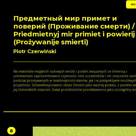
EBO
Предметный мир примет и
поверий (Проживание смерти) /
Priedmietnyj mir primiet i powierij
(Prożywanije smierti)
Piotr Czerwiński
Na materiale rosyjskich ludowych wróżb i podań związanych ze śmiercią i
umieraniem zaprezentowano czynności, role uczestników i ich znaczenie zar
podczas przeżywanych w teraźniejszości stanów, jak i w perspektywie możliwyc
przyszłości. Scharakteryzowano obraz Śmierci jako ważnej postaci, z punktu w
jej różnorakich znaczeń. Świat przedmiotów przedstawiono jako szczególny w
realnej rzeczywistości, oddziałujący na ludzi oraz poddający się wpływom z ich 
Na podstawie materiału autor proponuje szereg podejść do potencjalnych typo
wirtualnych znaczeń jednostek paradygmatycznych. Przedstawiono tu również 
budowę oraz pozycję w ogólnej semantyce.
8