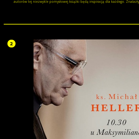
autorów tej niezwykle pomysłowej książki będą inspiracją dla każdego. Znalazły się tu
zadania indywidualne i grupowe, interesujące pytania i mnóstwo propozycji w
zabawy. Specjalnie dla nauczycieli autorzy przygotowali opisy celów i rozwijan
przez dziecko umiejętności matematycznych. Co można zbudować z drewnia
klocków w czterech kolorach? Jak można je pogrupować? Jak podpowiadać dzi
różne sposoby ich liczenia? Jak uczyć się szacowania, porównywania, działań
matematycznych? Jak pomóc najmłodszym wypracować własne strategie rach
Sprawdź, jakie łamigłówki Twoje dziecko lubi najbardziej! Matematyka to także
zabawa!
2