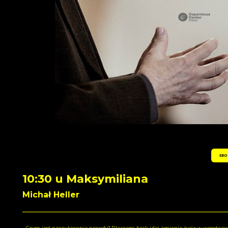
EBO
10:30 u Maksymiliana
Michał Heller
Czym jest poszukiwanie prawdy? Dlaczego brak idei zmienia życie w wegetację? Czy