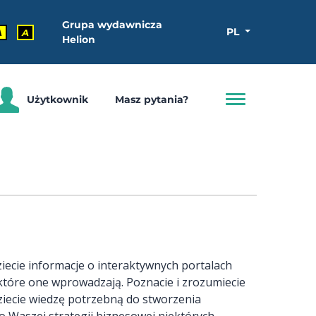
Grupa wydawnicza
PL
A
A
Helion
Użytkownik
Masz pytania?
iecie informacje o interaktywnych portalach
które one wprowadzają. Poznacie i zrozumiecie
ędziecie wiedzę potrzebną do stworzenia
 Waszej strategii biznesowej niektórych