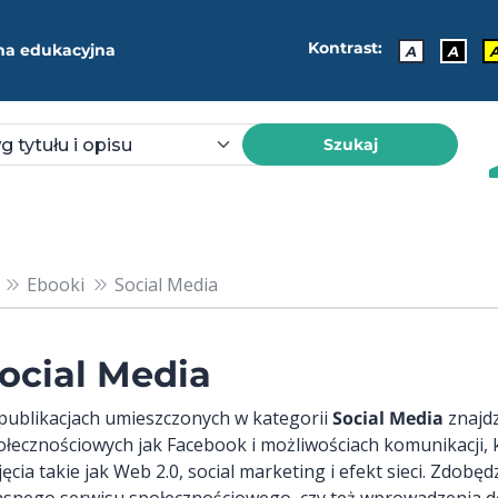
Kontrast:
ma edukacyjna
A
A
Szukaj
Ebooki
Social Media
ocial Media
publikacjach umieszczonych w kategorii
Social Media
znajdz
ołecznościowych jak Facebook i możliwościach komunikacji, 
jęcia takie jak Web 2.0, social marketing i efekt sieci. Zdob
asnego serwisu społecznościowego, czy też wprowadzenia do