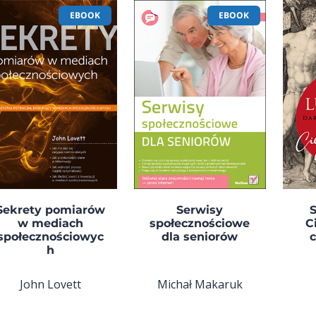
EBOOK
EBOOK
Sekrety pomiarów
Serwisy
S
w mediach
społecznościowe
C
społecznościowyc
dla seniorów
h
John Lovett
Michał Makaruk