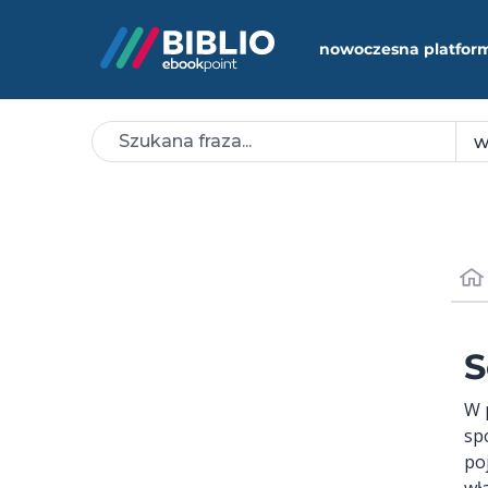
nowoczesna platfor
S
W 
sp
po
wł