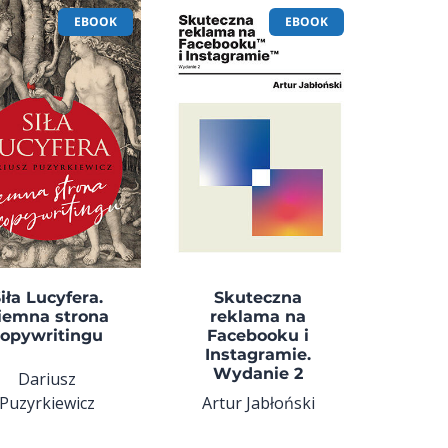
EBOOK
EBOOK
iła Lucyfera.
Skuteczna
iemna strona
reklama na
copywritingu
Facebooku i
Instagramie.
Wydanie 2
Dariusz
Puzyrkiewicz
Artur Jabłoński