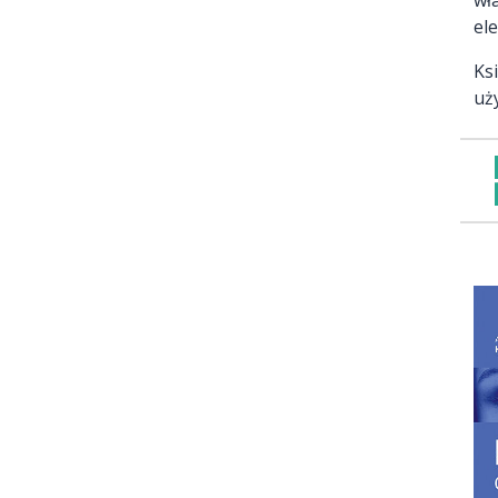
el
Ks
uż