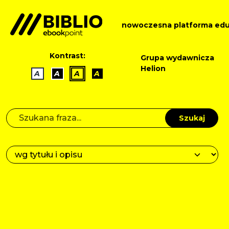
nowoczesna platforma edu
Kontrast:
Grupa wydawnicza
Helion
A
A
A
A
Szukaj