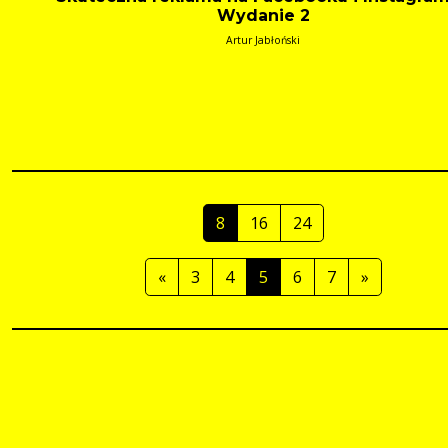
Wydanie 2
Artur Jabłoński
8
16
24
«
3
4
5
6
7
»