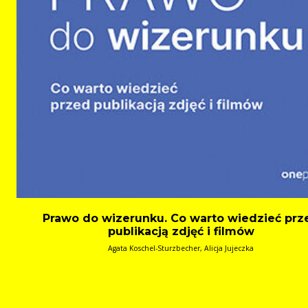
Prawo do wizerunku. Co warto wiedzieć prz
publikacją zdjęć i filmów
Agata Koschel-Sturzbecher, Alicja Jujeczka