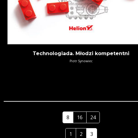
Technologiada. Młodzi kompetentni
Piotr Synowiec
8
16
24
1
2
3