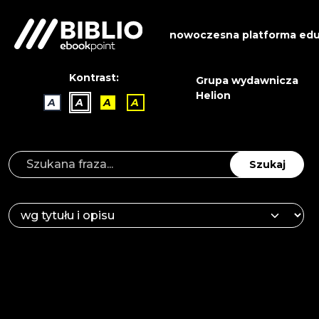
nowoczesna platforma edu
Kontrast:
Grupa wydawnicza
Helion
A
A
A
A
Szukaj