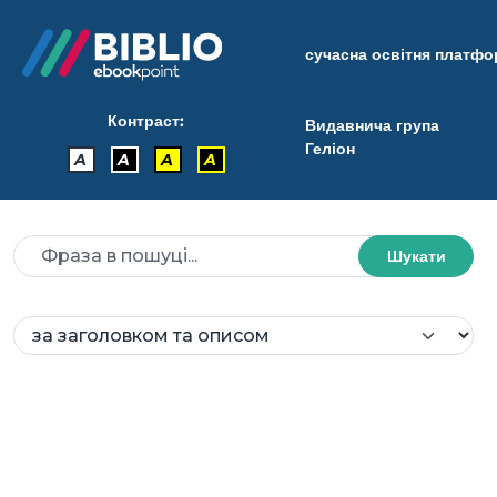
сучасна освітня платф
Контраст:
Видавнича група
Геліон
A
A
A
A
Шукати