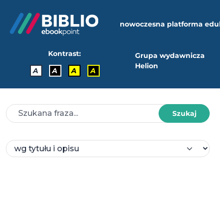
nowoczesna platforma edu
Kontrast:
Grupa wydawnicza
Helion
A
A
A
A
Szukaj