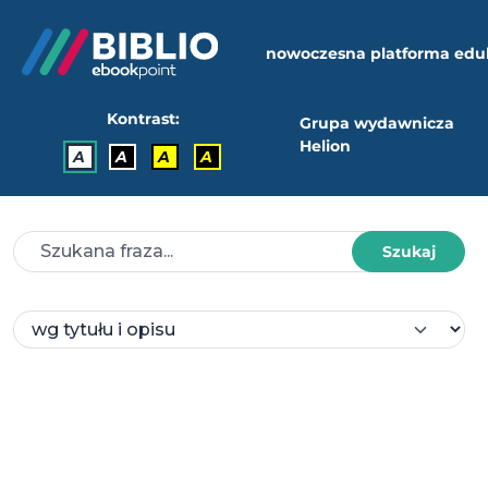
nowoczesna platforma edu
Kontrast:
Grupa wydawnicza
Helion
A
A
A
A
Szukaj