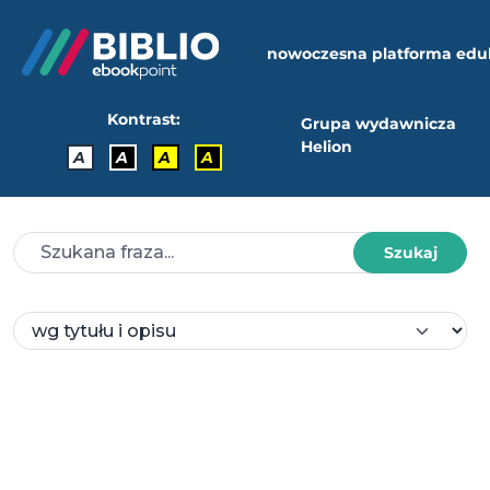
nowoczesna platforma edu
Kontrast:
Grupa wydawnicza
Helion
A
A
A
A
Szukaj