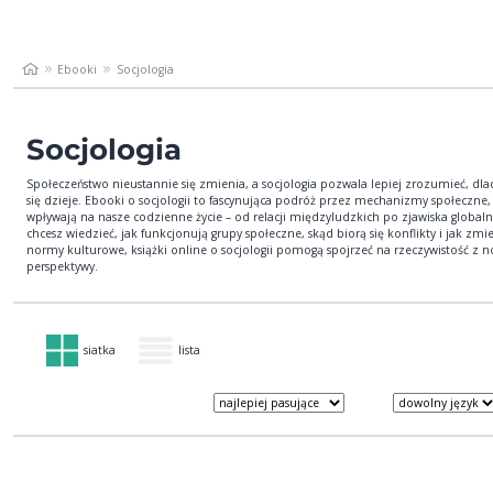
Ebooki
Socjologia
Socjologia
Społeczeństwo nieustannie się zmienia, a socjologia pozwala lepiej zrozumieć, dla
się dzieje. Ebooki o socjologii to fascynująca podróż przez mechanizmy społeczne,
wpływają na nasze codzienne życie – od relacji międzyludzkich po zjawiska globalne
chcesz wiedzieć, jak funkcjonują grupy społeczne, skąd biorą się konflikty i jak zmie
normy kulturowe, książki online o socjologii pomogą spojrzeć na rzeczywistość z 
perspektywy.
siatka
lista