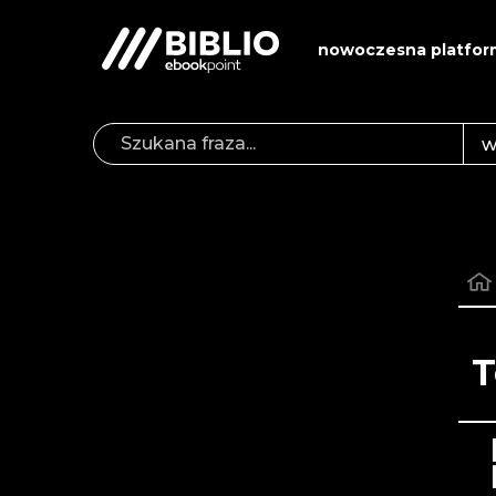
nowoczesna platfor
T