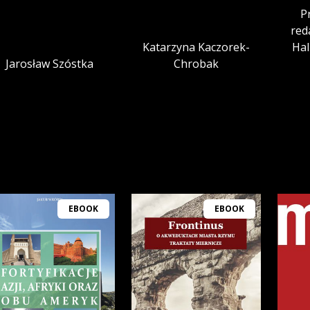
P
red
Katarzyna Kaczorek-
Hal
Jarosław Szóstka
Chrobak
EBOOK
EBOOK