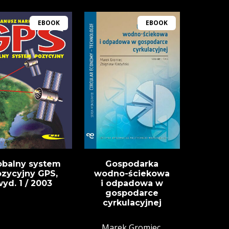
EBOOK
EBOOK
obalny system
Gospodarka
zycyjny GPS,
wodno-ściekowa
yd. 1 / 2003
i odpadowa w
gospodarce
cyrkulacyjnej
Marek Gromiec,