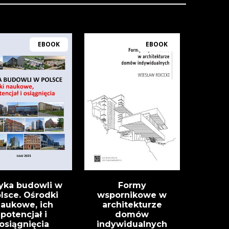
EBOOK
EBOOK
yka budowli w
Formy
lsce. Ośrodki
wspornikowe w
aukowe, ich
architekturze
potencjał i
domów
osiągnięcia
indywidualnych