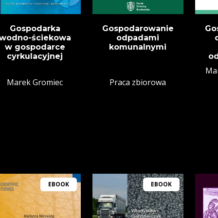
Gospodarka
Gospodarowanie
Go
wodno-ściekowa
odpadami
w gospodarce
komunalnymi
cyrkulacyjnej
o
Mar
Marek Gromiec
Praca zbiorowa
EBOOK
EBOOK