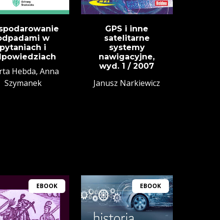
spodarowanie
GPS i inne
odpadami w
satelitarne
pytaniach i
systemy
dpowiedziach
nawigacyjne,
wyd. 1 / 2007
ta Hebda, Anna
Szymanek
Janusz Narkiewicz
EBOOK
EBOOK