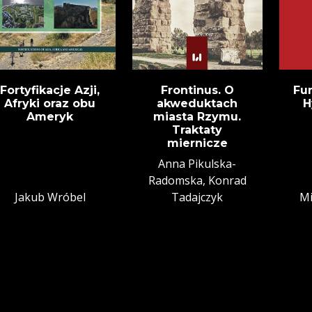
Fortyfikacje Azji,
Frontinus. O
Fu
Afryki oraz obu
akweduktach
H
Ameryk
miasta Rzymu.
Traktaty
miernicze
Anna Pikulska-
Radomska, Konrad
Jakub Wróbel
Tadajczyk
Mi