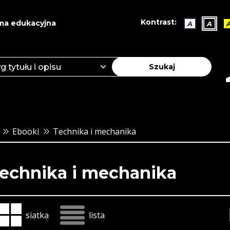
Kontrast:
ma edukacyjna
A
A
Szukaj
Ebooki
Technika i mechanika
echnika i mechanika
siatka
lista