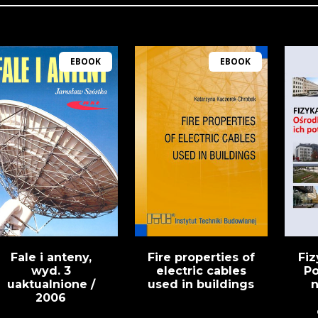
EBOOK
EBOOK
Fale i anteny,
Fire properties of
Fiz
wyd. 3
electric cables
Po
uaktualnione /
used in buildings
n
2006