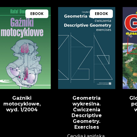
EBOOK
EBOOK
Gaźniki
Geometria
Gl
motocyklowe,
wykreślna.
po
wyd. 1/2004
Ćwiczenia
w
Descriptive
Geometry.
Exercises
Cecylia Łapińska,