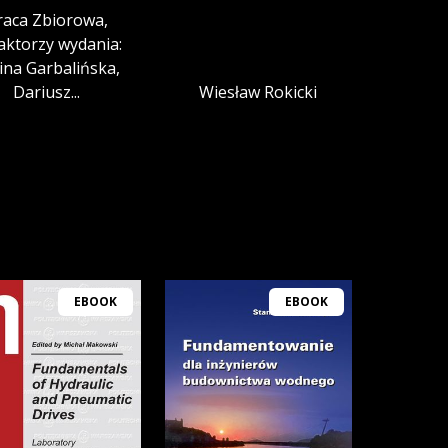
raca Zbiorowa,
aktorzy wydania:
ina Garbalińska,
Dariusz...
Wiesław Rokicki
EBOOK
EBOOK