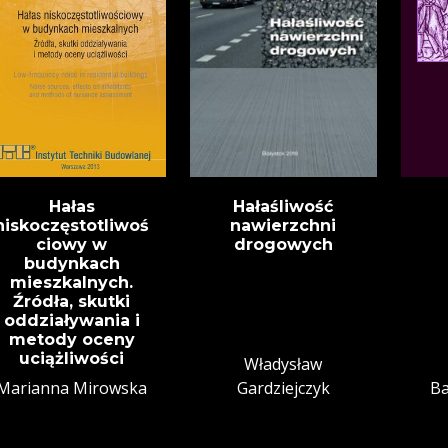
Hałas
Hałaśliwość
niskoczęstotliwoś
nawierzchni
ciowy w
drogowych
budynkach
mieszkalnych.
Źródła, skutki
oddziaływania i
metody oceny
uciążliwości
Władysław
Marianna Mirowska
Gardziejczyk
Ba