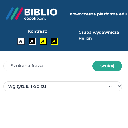
nowoczesna platforma edu
Kontrast:
Grupa wydawnicza
Helion
A
A
A
A
Szukaj