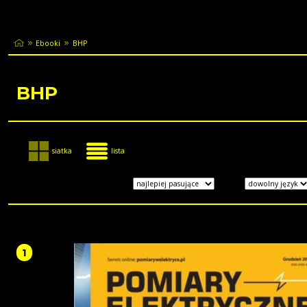
Ebooki
BHP
BHP
siatka
lista
1