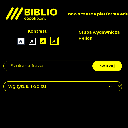
nowoczesna platforma edu
Kontrast:
Grupa wydawnicza
Helion
A
A
A
A
Szukaj