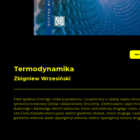
EBO
Termodynamika
Zbigniew Wrzesiński
Tekst wydania trzeciego został poprawiony i uzupełniony o zasady zapisu tens
symbolice kreskowej Gibbsa i wskaźnikowej Shoutena. Zdefiniowano zapis mn
skalarnego i diadowego dwóch wektorów, tensor jednostkowy drugiego rzędu,
Levi-Civity (triadyka alternująca), wektor gradientu skalara, tensor drugiego rzęd
gradientu wektora, skalar dywergencji wektora, wektor dywergencji tensora dru
rzędu. Poszerzono podręcznik o dwa nowe rozdziały 16.40 oraz 16.41. W rozdz
16.40 omówiono termodynamikę ośrodków dielektrycznych i magnetycznych, 
rozdziale 16.41 zjawisko magnetokaloryczne w substancjach paramagnetyczny