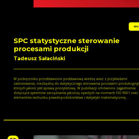
EBO
SPC statystyczne sterowanie
procesami produkcji
Tadeusz Sałaciński
W podręczniku przedstawiono podstawową wiedzę wraz z przykładami
zastosowania, niezbędną do statystycznego sterowania procesami produkcyjny
których jakość jest sprawą priorytetową. W publikacji omówiono zagadnienia
dotyczące systemów zarządzania jakością opartych na normach ISO 9001 oraz
elementów rachunku prawdopodobieństwa i statystyki matematycznej
wykorzystywanych w ramach SPC, a także techniki kart kontrolnych oraz wskaź
zdolności MSA, Six Sigma i CAQ. Podręcznik jest przeznaczony dla studentów
kierunków Mechanika i Budowa Maszyn oraz Zarządzanie i Inżynieria Produkcj
Politechniki Warszawskiej, ale może być również wykorzystany na innych uczel
technicznych i ekonomicznych.