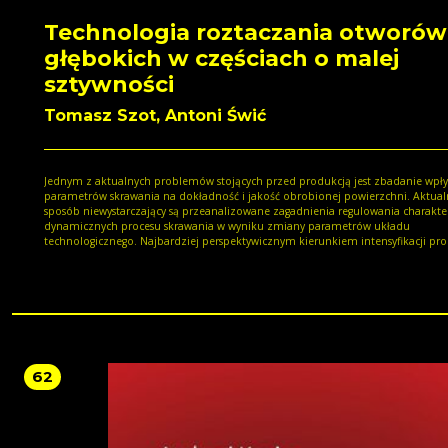
Technologia roztaczania otworów
głębokich w częściach o malej
sztywności
Tomasz Szot, Antoni Świć
Jednym z aktualnych problemów stojących przed produkcją jest zbadanie wpł
parametrów skrawania na dokładność i jakość obrobionej powierzchni. Aktual
sposób niewystarczający są przeanalizowane zagadnienia regulowania charakte
dynamicznych procesu skrawania w wyniku zmiany parametrów układu
technologicznego. Najbardziej perspektywicznym kierunkiem intensyfikacji pr
roztaczania jest budowa zautomatyzowanych systemów obrabiarkowych. Jedn
kierunek ten związany ze sterowaniem adaptacyjnym obróbką jest trudny do
realizacji, ponieważ wymaga zastosowania drogiej aparatury.
62