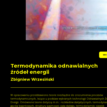
EBO
Termodynamika odnawialnych
źródeł energii
Zbigniew Wrzesiński
W opracowaniu przedstawiono teorie niezbędne do zrozumienia procesów
termodynamicznych, leżące u podstaw wybranych technologii Odnawialnych Ź
Energii. Omówione teorie dotyczą m.in.: rozkładów statystycznych, termodyna
gazów kwantowych, struktury pasmowej ciała stałego, termodynamiki zjawisk