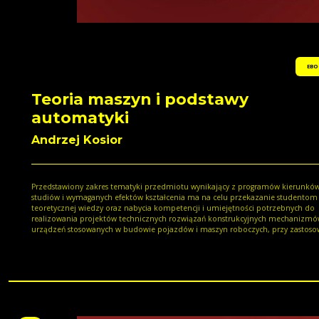
EBO
Teoria maszyn i podstawy
automatyki
Andrzej Kosior
Przedstawiony zakres tematyki przedmiotu wynikający z programów kierunkó
studiów i wymaganych efektów kształcenia ma na celu przekazanie studentom
teoretycznej wiedzy oraz nabycia kompetencji i umiejętności potrzebnych do
realizowania projektów technicznych rozwiązań konstrukcyjnych mechanizmó
urządzeń stosowanych w budowie pojazdów i maszyn roboczych, przy zastoso
układów automatycznego sterowania w ich budowie, z zastosowaniem nowoc
narzędzi wspomagania komputerowego. W rozdziale 1 skryptu dokonano
wprowadzenia do przedmiotu „Teoria mechanizmów i maszyn”. W rozdziale 2
omówiono strukturę mechanizmów i maszyn, w tym klasyfikację par kinematy
oraz klasyfikację strukturalną i funkcjonalną mechanizmów. Rozdział 3 zawiera
metod wykreślnych i analitycznych kinematyki mechanizmów, w tym mechan
korbowowodzikowego czworoboku przegubowego i mechanizmu jarzmowego,
przykładowe zadania. W rozdziale 4 omówiono metody analizy kinematyczne