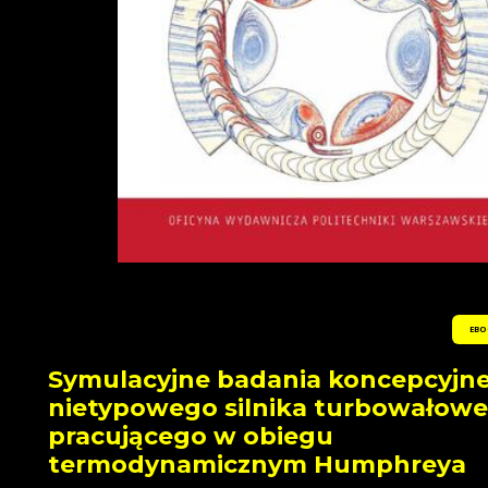
EBO
Symulacyjne badania koncepcyjn
nietypowego silnika turbowałow
pracującego w obiegu
termodynamicznym Humphreya