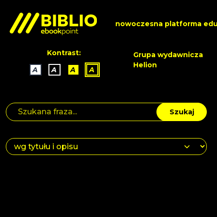
nowoczesna platforma edu
Kontrast:
Grupa wydawnicza
Helion
A
A
A
A
Szukaj