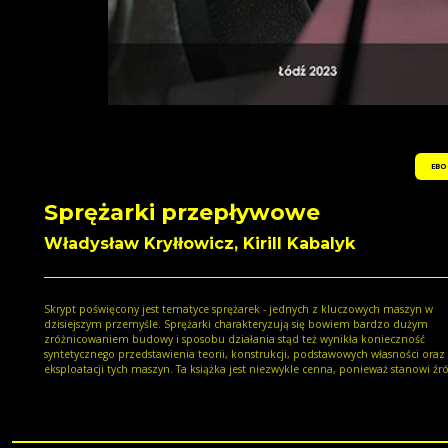
EBO
Sprężarki przepływowe
Władysław Kryłłowicz, Kirill Kabalyk
Skrypt poświęcony jest tematyce sprężarek - jednych z kluczowych maszyn w
dzisiejszym przemyśle. Sprężarki charakteryzują się bowiem bardzo dużym
zróżnicowaniem budowy i sposobu działania stąd też wynikła konieczność
syntetycznego przedstawienia teorii, konstrukcji, podstawowych własności oraz
eksploatacji tych maszyn. Ta książka jest niezwykle cenna, ponieważ stanowi źr
wiedzy na temat sprężarek przemysłowych, nie tylko dla studentów Politechnik
Łódzkiej, ale także dla wszystkich entuzjastów techniki i inżynierii.