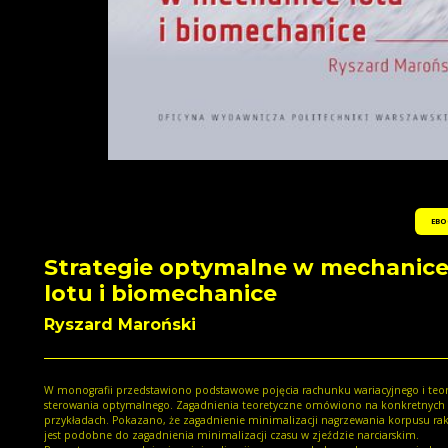
EBO
Strategie optymalne w mechanic
lotu i biomechanice
Ryszard Maroński
W monografii przedstawiono podstawowe pojęcia rachunku wariacyjnego i teor
sterowania optymalnego. Zagadnienia teoretyczne omówiono na konkretnych
przykładach. Pokazano, że zagadnienie minimalizacji nagrzewania korpusu rak
jest podobne do zagadnienia minimalizacji czasu w zjeździe narciarskim.