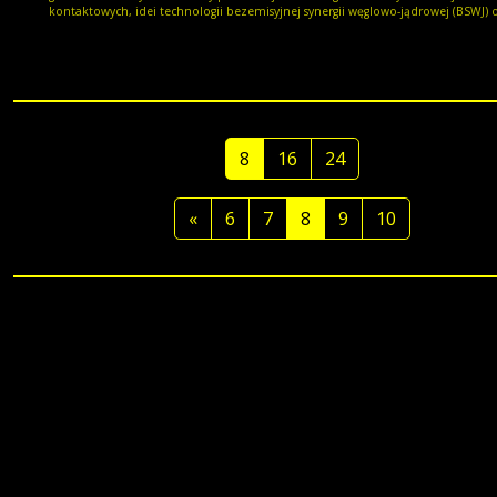
kontaktowych, idei technologii bezemisyjnej synergii węglowo-jądrowej (BSWJ) 
termodynamiki jednorodnego wysokotemperaturowego reaktora jądrowego IV
generacji chłodzonego helem.
8
16
24
«
6
7
8
9
10