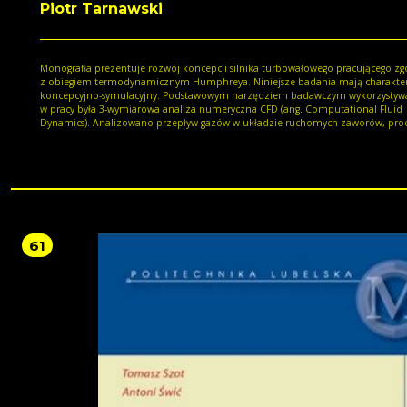
Piotr Tarnawski
Monografia prezentuje rozwój koncepcji silnika turbowałowego pracującego z
z obiegiem termodynamicznym Humphreya. Niniejsze badania mają charakte
koncepcyjno-symulacyjny. Podstawowym narzędziem badawczym wykorzysty
w pracy była 3-wymiarowa analiza numeryczna CFD (ang. Computational Fluid
Dynamics). Analizowano przepływ gazów w układzie ruchomych zaworów, pro
spalania, rozprężanie gazów, generowanie momentu obrotowego w turbinie, a
chłodzenie silnika. Wyniki symulacji pozwalały przeprowadzić bilans energetyc
poszczególnych wariantów silnika, dzięki któremu można było oszacować spr
energetyczną modelu symulacyjnego silnika. W pracy przedstawiono warianty
pośrednie silnika oraz stopniową eliminację jego wad, które doprowadziły do f
bardzo obiecującej koncepcji silnika.
61