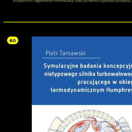
Rozpatrzono zagadnienia minimalizacji czasu przeskoku szybowca pomiędzy
kominami oraz czasu w biegach lekkoatletycznych i pływaniu. Przeanalizowan
zagadnienia minimalizacji zużycia paliwa przez samochód i studencki pojazd
rekordowy. Rozważono zagadnienie minimalizacji zużycia energii w kolarstwie.
dwóch modeli wzrostu komórek nowotworowych przeanalizowano zagadnien
minimalizacji toksycznego efektu w chemioterapii.
60