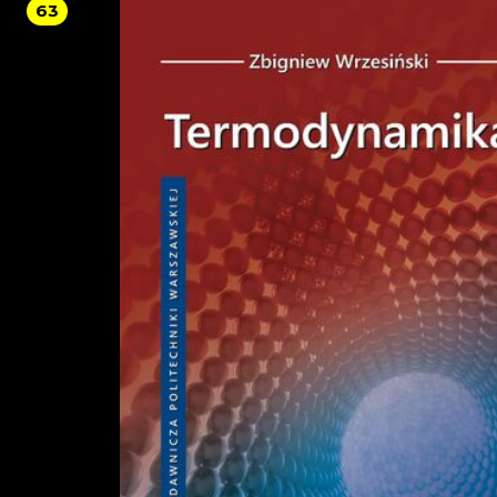
63
mechanizmów krzywkowych, syntezę mechanizmu krzywkowego metodą anali
oraz przykładowe zadania. W rozdziale 5 opisano dynamikę mechanizmów i
maszyn, a w tym siły bezwładności, wyznaczanie reakcji w parach kinematyczn
mechanizmów, ruch maszyny pod działaniem sił, nierównomierność biegu ma
wyznaczanie momentu bezwładności koła zamachowego, oraz przykładowe
zadania. W rozdziale 6 omówiono podstawowe pojęcia automatyki. Opis
charakterystyk elementów i układów automatyki zawiera rozdział 7. W rozdzia
omówiono właściwości statyczne i dynamiczne podstawowych elementów lini
przykładami. Rozdział 9 zawiera opis budowy i przekształcania schematów
blokowych. W rozdziale 10 omówiono rodzaje i właściwości regulatorów. W ro
11 przedstawiono kryteria oceny układów automatyki, a w tym kryteria stabilno
korekcję układów, kryteria oceny układów w stanach ustalonych oraz kryteria 
stanów dynamicznych układów automatyki.