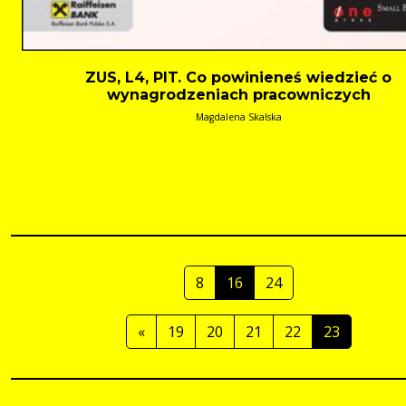
ZUS, L4, PIT. Co powinieneś wiedzieć o
wynagrodzeniach pracowniczych
Magdalena Skalska
8
16
24
«
19
20
21
22
23