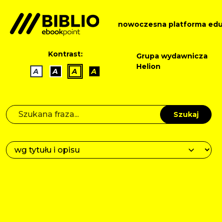
nowoczesna platforma edu
Kontrast:
Grupa wydawnicza
Helion
A
A
A
A
Szukaj