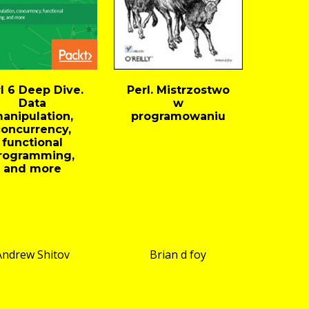
l 6 Deep Dive.
Perl. Mistrzostwo
Data
w
anipulation,
programowaniu
concurrency,
functional
rogramming,
and more
Andrew Shitov
Brian d foy