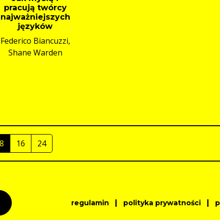
pracują twórcy
najważniejszych
języków
Federico Biancuzzi,
Shane Warden
8
16
24
|
|
regulamin
polityka prywatności