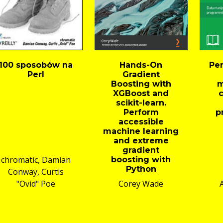
100 sposobów na
Hands-On
Per
Perl
Gradient
Boosting with
m
XGBoost and
scikit-learn.
Perform
p
accessible
machine learning
and extreme
gradient
chromatic, Damian
boosting with
Python
Conway, Curtis
"Ovid" Poe
Corey Wade