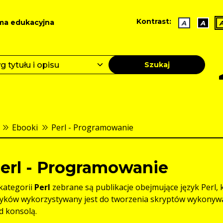
Kontrast:
ma edukacyjna
A
A
Szukaj
Ebooki
Perl - Programowanie
erl - Programowanie
kategorii
Perl
zebrane są publikacje obejmujące język Perl, 
zyków wykorzystywany jest do tworzenia skryptów wykonywa
d konsolą.