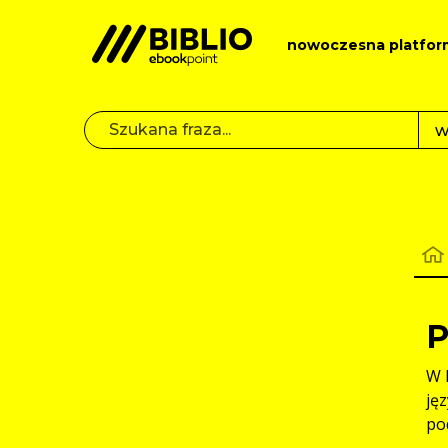
nowoczesna platfor
P
W 
ję
po