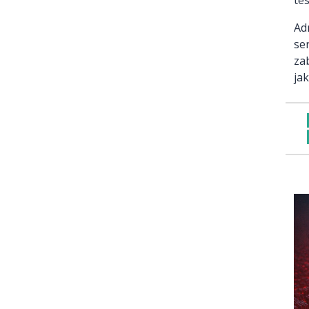
Ad
se
za
ja