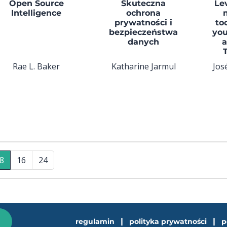
Open Source
Skuteczna
Le
Intelligence
ochrona
prywatności i
to
bezpieczeństwa
you
danych
a
Rae L. Baker
Katharine Jarmul
Jos
8
16
24
|
|
regulamin
polityka prywatności
p