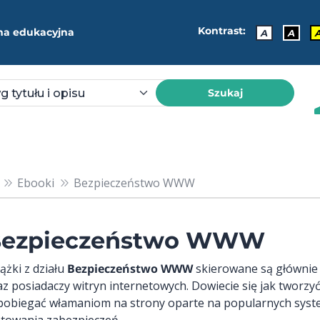
Kontrast:
ma edukacyjna
A
A
Szukaj
Ebooki
Bezpieczeństwo WWW
ezpieczeństwo WWW
ążki z działu
Bezpieczeństwo WWW
skierowane są głównie
az posiadaczy witryn internetowych. Dowiecie się jak tworz
pobiegać włamaniom na strony oparte na popularnych sys
stowania zabezpieczeń.