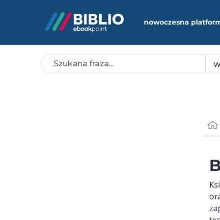
nowoczesna platfor
B
Ksi
or
za
te