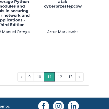
verage Python
atak
modules and
cyberprzestępców
ols in securing
r network and
pplications -
Third Edition
é Manuel Ortega
Artur Markiewicz
«
9
10
11
12
13
»
omoc