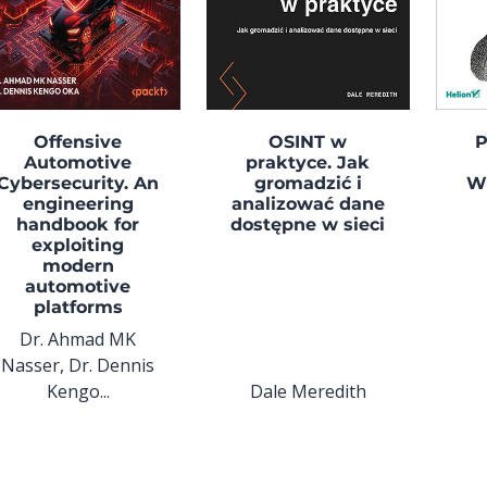
Offensive
OSINT w
P
Automotive
praktyce. Jak
Cybersecurity. An
gromadzić i
W
engineering
analizować dane
handbook for
dostępne w sieci
exploiting
modern
automotive
platforms
Dr. Ahmad MK
Nasser, Dr. Dennis
Kengo...
Dale Meredith