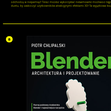
odchodzą w niepamięć! Teraz możesz wykorzystać niesamowite możliwoci teg
duetu, by zaskoczyć użytkowników atrakcyjnymi efektami 3D! Ta wyjątkowa książka
została w całoci powięcona włanie zagadnieniom związanym z grafiką 3D w
przeglądarce internetowej. Sięgnij po nią i przekonaj się, jak wykorzystać API 
do renderowania trójwymiarowej grafiki w czasie rzeczywistym. W kolejnych
rozdziałach poznasz bibliotekę języka JavaScript Three.js, która w znaczący sp
ułatwia życie programisty. Informacje zawarte w dalszych rozdziałach pozwolą 
skorzystać z zaawansowanych efektów w CSS3 i tworzyć animacje trójwymiarow
Zaznajomisz się też z detalami tworzenia aplikacji dla urządzeń mobilnych. T
uwagę z pewnocią przykuje przegląd narzędzi do tworzenia trójwymiarowych 
8
i animacji zarówno tych klasycznych, jak i tych online. Książka ta jest doskonałą
lekturą dla wszystkich deweloperów chcących wzbogacić swój warsztat o eleme
grafiki 3D. Dzięki tej książce: zapoznasz się z podstawami teorii dla grafiki 3D poznasz
API WebGL wykorzystasz bibliotekę Three.js w codziennej pracy odkryjesz narzędzia
przydatne w codziennej pracy jeszcze bardziej uatrakcyjnisz Twoją stronę Poznaj
potencjał HTML5 w zakresie grafiki 3D! "Tony Parisi od samego początku wiedzie
prym w dziedzinie rewolucyjnych rozwiązań pozwalających zagościć interakt
aplikacjom trójwymiarowym w internecie. Jego nowa książka zawiera dogłębne
informacje na temat tych technologii oraz tworzenia najnowocześniejszych
trójwymiarowych aplikacji naprawdę działających w aktualnie dostępnych
przeglądarkach". - Neil Trevett, wiceprezes ds. treści mobilnej w firmie NVIDIA i prezes
organizacji Khronos Group