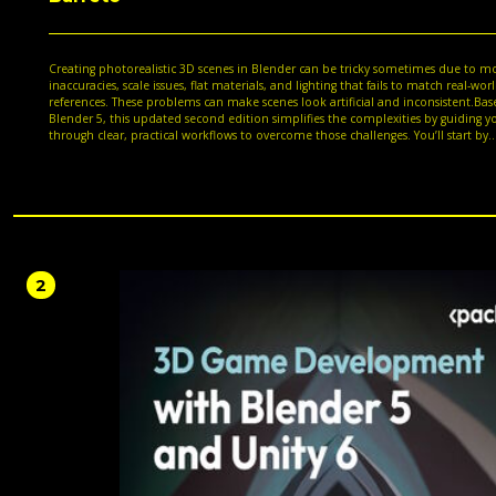
Creating photorealistic 3D scenes in Blender can be tricky sometimes due to m
inaccuracies, scale issues, flat materials, and lighting that fails to match real-wor
references. These problems can make scenes look artificial and inconsistent.Ba
Blender 5, this updated second edition simplifies the complexities by guiding y
through clear, practical workflows to overcome those challenges. You’ll start by
addressing common modeling and proportion mistakes, then move on to realis
texturing and unwrapping to create stunning scenes based on actual references
progress, you’ll create natural assets such as plants, rocks, water, flowers, and ter
learning how to assemble them into believable environments. The book introd
modern Blender workflows, including a dedicated chapter on node-based met
for creating and scattering plants. You will then focus on lighting and rendering,
Cycles, HDRIs, and accurate color management to achieve realistic results, befor
finalizing your scenes with rendering and compositing.By the end, you’ll be eq
2
to create beautiful, photorealistic renders that stand out.*Email sign-up and pr
purchase required