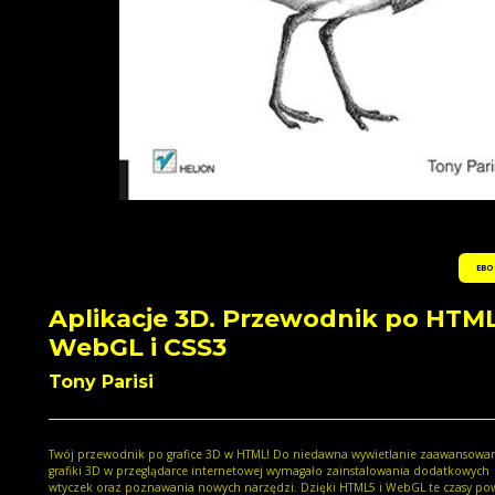
EBO
Aplikacje 3D. Przewodnik po HTML
WebGL i CSS3
Tony Parisi
Twój przewodnik po grafice 3D w HTML! Do niedawna wywietlanie zaawansowanej
grafiki 3D w przeglądarce internetowej wymagało zainstalowania dodatkowych
wtyczek oraz poznawania nowych narzędzi. Dzięki HTML5 i WebGL te czasy po