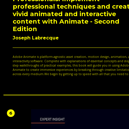
professional techniques and crea
vivid animated and interactive
content with Animate - Second
Edition
Joseph Labrecque
Adobe Animate is platform-agnostic asset creation, motion design, animation,
interactivity software. Complete with explanations of essential concepts and ste
step walkthroughs of practical examples, this book will guide you in using Adob
Animate to create immersive experiences by breaking through creative limitati
across every medium.We begin by getting up to speed with all that you need t
about Adobe Animate. You'll learn how to get started with Animate as a creativ
platform and explore the features introduced in its most recent versions. The 
will show you how to consume and produce media assets for multiple platform
through both the publish and export workflows. Following this, you’ll explore
advanced rigging techniques and discover how to create more dynamic animat
with advanced depth and movement techniques. You’ll also find out how to bu
projects such as games, virtual reality experiences, and apps for various platform
the book demonstrates different ways to use Animate. Finally, it covers the diff
6
methods used to extend the software for various needs.By the end of this Adob
Animate book, you'll be able to produce a variety of media assets, motion grap
design materials, animated artifacts, and interactive content pieces for platfor
as HTML5 Canvas, WebGL, and mobile devices.