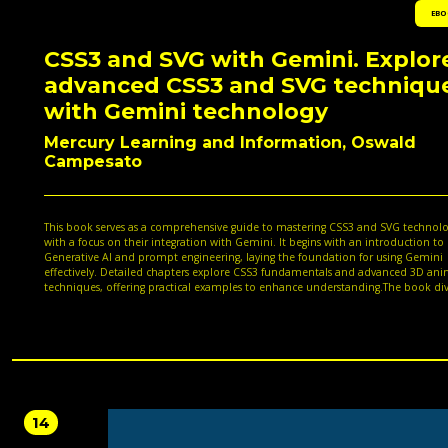
EBO
CSS3 and SVG with Gemini. Explor
advanced CSS3 and SVG techniqu
with Gemini technology
Mercury Learning and Information, Oswald
Campesato
This book serves as a comprehensive guide to mastering CSS3 and SVG technolo
with a focus on their integration with Gemini. It begins with an introduction to
Generative AI and prompt engineering, laying the foundation for using Gemini
effectively. Detailed chapters explore CSS3 fundamentals and advanced 3D an
techniques, offering practical examples to enhance understanding.The book div
scalable vector graphics (SVG) basics, advancing into complex designs, and
demonstrates how to integrate SVG with Gemini for creating dynamic visuals.
Structured to cater to both beginners and advanced learners, each chapter pro
in-depth coverage of concepts and hands-on exercises to apply knowledge
practically.Readers will gain skills to create professional-grade graphics and anim
leveraging the power of Gemini and combining it with CSS3 and SVG. This resou
book is ideal for web developers, designers, and anyone aiming to expand their
expertise in modern web technologies.
14