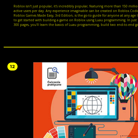
Roblox isn't just popular, it's incredibly popular, featuring more than 150 milli
active users per day. Any experience imaginable can be created on Roblox.Codi
Roblox Games Made Easy, 3rd Edition, is the go-to guide for anyone at any age 
to get started with building a game on Roblox using Luau programming. In just
300 pages, you'll learn the basics of Luau programming, build two end-to-end 
and add customizations before finally publishing and monetizing them.This ed
covers the latest technologies in the space, including AI and Gamebeast’s analyt
LiveOps tools, to deepen your gameplay, speed up production, and boost your
performance.50 Cool Things to Do on Roblox is the perfect bonus chapter to e
with helpful tips and information presented with examples to save your time 
coding, animating, building avatars, earning Robux, and so much more.Join Za
rockstar Roblox developer and programmer, on this game development journ
bring your ideas to life.*Email sign-up and proof of purchase required
12