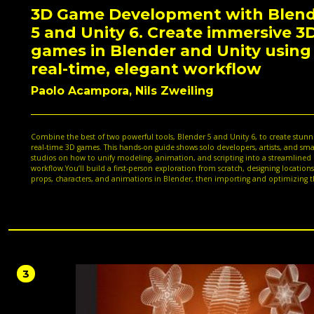
3D Game Development with Blen
5 and Unity 6. Create immersive 3
games in Blender and Unity using
real-time, elegant workflow
Paolo Acampora, Nils Zweiling
Combine the best of two powerful tools, Blender 5 and Unity 6, to create stunn
real-time 3D games. This hands-on guide shows solo developers, artists, and sma
studios on how to unify modeling, animation, and scripting into a streamlined
workflow.You’ll build a first-person exploration from scratch, designing locations
props, characters, and animations in Blender, then importing and optimizing 
Unity. Learn how to use Geometry Nodes, the Asset Browser, and procedural
modeling to speed up production. Automate asset exports and scene updates 
Python and implement game logic with C#. Whether you’re drafting scenes, cre
worlds, or building assets for Unity, you’ll gain the technical skills to work smart
faster.By the end, you'll have built an integrated pipeline and a playable level 
acquired techniques that can be transferred across future projects.*Email sign-
proof of purchase required
3