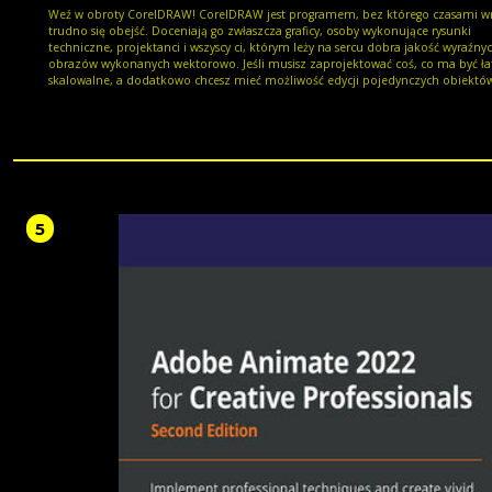
Weź w obroty CorelDRAW! CorelDRAW jest programem, bez którego czasami wręcz
trudno się obejść. Doceniają go zwłaszcza graficy, osoby wykonujące rysunki
techniczne, projektanci i wszyscy ci, którym leży na sercu dobra jakość wyraźny
obrazów wykonanych wektorowo. Jeśli musisz zaprojektować coś, co ma być ł
skalowalne, a dodatkowo chcesz mieć możliwość edycji pojedynczych obiektó
Twoim projekcie, nie znajdziesz nic lepszego niż CorelDRAW. Nowa wersja 2018
obfituje zresztą w interesujące efekty, pozwala pracować szybciej i w wygodniej
sposób. Ta książka pokaże Ci, jak łatwo rozpocząć pracę z tym programem. Zobacz,
jak używać poleceń, pracować z obiektami, stosować narzędzia takie jak Uderz
czy rysowanie symetryczne. Naucz się wykorzystywać różne możliwości edytowan
przekształcania obiektów, dodawania tekstu, tworzenia komiksów czy broszur.
Sprawdź, jak wykonać precyzyjny rysunek techniczny, co robić, gdy masz do czy
z bitmapą i do czego mogą posłużyć Ci warstwy. Odkryj nowości, takie jak Puent
5
czy Cień blokowy, naucz się używać fantastycznego PhotoCoctailu i baw się
niesamowitymi efektami! CorelDRAW - pierwszy do rysowania! Zapisywanie,
otwieranie i drukowanie dokumentów Korzystanie z okien dokowanych Podstawy
rysunku wektorowego Praca z tekstem i tabelami Precyzyjne rysowanie Edycja
krzywych Modyfikacje obiektów Praca z bitmapami Efekty Warstwy