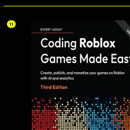
be able to use Canvas for grading, feedback, and communication with and be
students. As you progress, you'll learn how to integrate external apps and servic
Canvas. Finally, the book features an exclusive section detailing how you can us
Canvas' built-in resources as well as other resources to tackle challenges while w
with the LMS. Throughout, this book will give you the technical knowledge you
11
to create unique learning experiences for students.By the end of this Canvas LM
Course Design, you'll be able to successfully teach online with the help of logical
descriptions and step-by-step screenshots that clearly explain how to build a
phenomenal course.