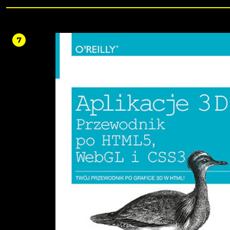
video, and audio with creative control. GenAI doesn’t have to replace your work;
discover tips for better prompting, tools for retouching, and fresh methods for
brainstorming and ideation.Finally, you’ll uncover the potential of Automation 
help edit videos, process photos, and build scripts that streamline your creative
workflows.Packed with hands-on examples using accessible tools like Firefly, Ru
7
Sora, Photoshop, DaVinci Resolve, and ElevenLabs, this book equips you to inte
AI into your practice with clarity and confidence.By the end, you’ll know how to
the best from AI while preserving the unique value of human creativity in an AI
world.