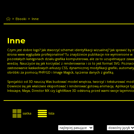
Ebooki
Inne
Inne
Czym jest dobre logo? Jak stworzyć schemat identyfikacji wizualnej? Jak sprawić by 
strona www wyglądała profesjonalnie? Tu znajdziecie publikacje nie wymienione w
pozostałych kategoriach działu grafika komputerowa, ale za to uzupełniające zaw
wiedzę. Nauczycie się jak korzystać z renderowania i co to jest format SVG. Poznaci
zastosowanie kaskadowych arkuszy CSS, dynamicznej modyfikacji grafiki, automat
obróbki za pomocą PHP/GD i Image Magick, łączenia danych z grafiką.
Specjaliści od 3D nauczą Was budować model wnętrza, tworzyć i teksturować mod
Dowiecie się jak właściwie eksportować i renderować gotową animację. Aplikacje ty
Inkscape, Maya, Director MX czy LightWave 3D odsłonią przed wami swoje tajemnic
siatka
lista