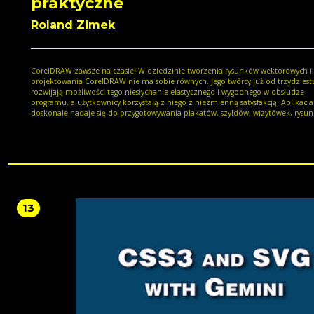
praktyczne
Roland Zimek
CorelDRAW zawsze na czasie! W dziedzinie tworzenia rysunków wektorowych i
projektowania CorelDRAW nie ma sobie równych. Jego twórcy już od trzydziestu
rozwijają możliwości tego niesłychanie elastycznego i wygodnego w obsłudze
programu, a użytkownicy korzystają z niego z niezmienną satysfakcją. Aplikacja
doskonale nadaje się do przygotowywania plakatów, szyldów, wizytówek, rysu
technicznych, raportów, dyplomów czy broszur. Nowe narzędzia dostępne w we
2018 PL pozwalają uzyskać bardzo ciekawe efekty graficzne znacznie mniejszy
nakładem pracy. Jeśli chcesz nauczyć się obsługi CorelDRAW albo sprawdzić, jak
korzystać z nowości — Puentylizera, trybu rysowania symetrycznego, Cienia
blokowego, Uderzenia lub PhotoCocktailu — sięgnij po książkę CorelDRAW 201
Ćwiczenia praktyczne i wykonaj serię inspirujących, jasno opisanych ćwiczeń, kt
wprowadzą Cię w świat tego programu. Dzięki nim szybko nauczysz się sprawn
manewrować między poleceniami, posługiwać się obiektami i dodawać do nic
13
fantastyczne efekty, a Twoje rysunki nabiorą charakteru i zachwycą odbiorców! Postaw
na CorelDRAW 2018 PL i rysuj profesjonalnie! Zapisywanie, otwieranie i drukowanie
dokumentów Rysowanie prostych obiektów i narzędzie Uderzenie Transformacje
obiektów i tworzenie kopii obiektów Rysowanie symetryczne i kolejność obiektów
Wybieranie obiektów i grupy obiektów Blokowanie, wyrównywanie i rozkładanie
obiektów Zmiana kształtu obiektów Praca z tekstem i tabelami Wypełnienie
jednolite, tonalne, deseniem, teksturą i postscriptowe Kontury obiektów i okno
Właściwości obiektu Szybkie wypełnianie części wspólnej Precyzyjne rysowanie