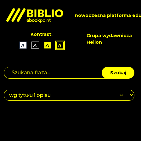
nowoczesna platforma edu
Kontrast:
Grupa wydawnicza
Helion
A
A
A
A
Szukaj