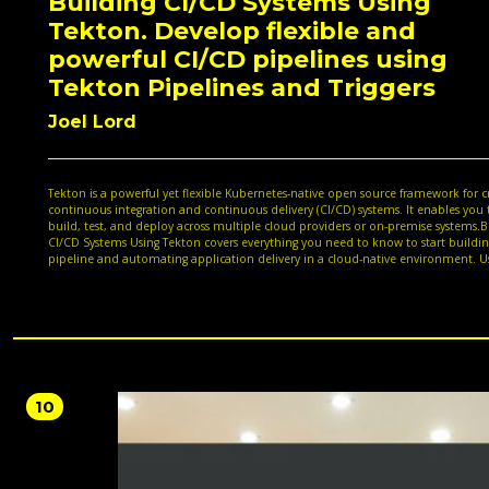
Building CI/CD Systems Using
Tekton. Develop flexible and
powerful CI/CD pipelines using
Tekton Pipelines and Triggers
Joel Lord
Tekton is a powerful yet flexible Kubernetes-native open source framework for c
continuous integration and continuous delivery (CI/CD) systems. It enables you 
build, test, and deploy across multiple cloud providers or on-premise systems.B
CI/CD Systems Using Tekton covers everything you need to know to start buildin
pipeline and automating application delivery in a cloud-native environment. U
hands-on approach, you will learn about the basic building blocks, such as tasks
pipelines, and workspaces, which you can use to compose your CI/CD pipelines.
you progress, you will understand how to use these Tekton objects in conjuncti
Tekton Triggers to automate the delivery of your application in a Kubernetes clu
the end of this book, you will have learned how to compose Tekton Pipelines 
them with Tekton Triggers to build powerful CI/CD systems.
10