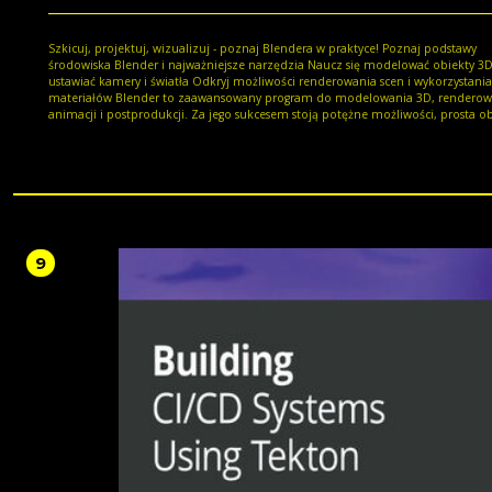
Szkicuj, projektuj, wizualizuj - poznaj Blendera w praktyce! Poznaj podstawy
środowiska Blender i najważniejsze narzędzia Naucz się modelować obiekty 3D oraz
ustawiać kamery i światła Odkryj możliwości renderowania scen i wykorzystania
materiałów Blender to zaawansowany program do modelowania 3D, renderowania,
animacji i postprodukcji. Za jego sukcesem stoją potężne możliwości, prosta ob
duża częstotliwość aktualizacji oraz fakt, że jest dostępny... zupełnie za darmo,
również do zastosowań komercyjnych. Z tej aplikacji korzystają zarówno hobbyś
i wielkie studia, a efekty, które można za jej pomocą uzyskać, nie odbiegają od
co da się osiągnąć przy użyciu płatnych - i zwykle bardzo drogich - rozwiązań
oferowanych przez gigantów branży 3D. Jeśli zamierzasz wykorzystywać Blendera do
projektowania architektonicznego, sięgnij po źródło wiedzy, które przybliży Ci 
środowiska, przedstawi sposoby modelowania obiektów, pokaże, jak korzystać
materiałów i tekstur, ustawiać kamery oraz oświetlać i renderować sceny, a takż
9
zaprezentuje podstawy tworzenia animacji. Dzięki tej książce poznasz możliwo
programu w praktyce i zyskasz solidny fundament, dzięki któremu będziesz m
rozwijać swoje umiejętności związane z projektowaniem przy użyciu Blendera.
Instalacja i interfejs środowiska Modelowanie obiektów i modyfikatory Definiowanie i
ustawianie kamer Oświetlanie i renderowanie scen Stosowanie materiałów i tekstur
Podstawy animacji Opis wtyczek (add-ons) do zastosowań architektonicznych
Renderowanie za pomocą Blender Internal, Cycles i Freestyle Z tą książką nauka
Blendera to czysta przyjemność!