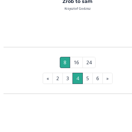
Zrób to sam
Krzysztof Godzisz
8
16
24
«
2
3
4
5
6
»