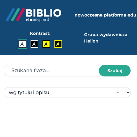
nowoczesna platforma edu
Kontrast:
Grupa wydawnicza
Helion
A
A
A
A
Szukaj