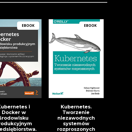
EBOOK
EBOOK
Kubernetes i
Kubernetes.
Docker w
Tworzenie
środowisku
niezawodnych
rodukcyjnym
systemów
edsiębiorstwa.
rozproszonych