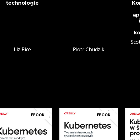
technologie
Ko
ap
ko
Sco
Liz Rice
Piotr Chudzik
EBOOK
EBOOK