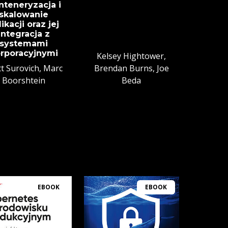
nteneryzacja i
skalowanie
likacji oraz jej
integracja z
systemami
rporacyjnymi
Kelsey Hightower,
tt Surovich, Marc
Brendan Burns, Joe
Boorshtein
Beda
EBOOK
EBOOK