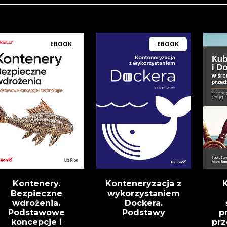
EBOOK
EBOOK
Kontenery.
Konteneryzacja z
Bezpieczne
wykorzystaniem
wdrożenia.
Dockera.
Podstawowe
Podstawy
p
koncepcje i
prz