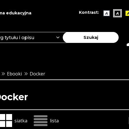
Kontrast:
ma edukacyjna
A
A
Szukaj
Ebooki
Docker
ocker
siatka
lista