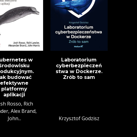
ubernetes w
Laboratorium
środowisku
cyberbezpieczeń
rodukcyjnym.
stwa w Dockerze.
Jak budować
Zrób to sam
efektywne
platformy
aplikacji
osh Rosso, Rich
der, Alex Brand,
John...
Krzysztof Godzisz