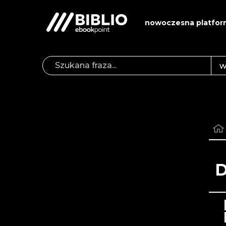
nowoczesna platfor
D