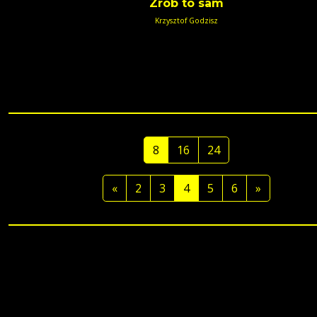
Zrób to sam
Krzysztof Godzisz
8
16
24
«
2
3
4
5
6
»