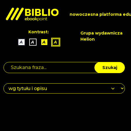
nowoczesna platforma edu
Kontrast:
Grupa wydawnicza
Helion
A
A
A
A
Szukaj