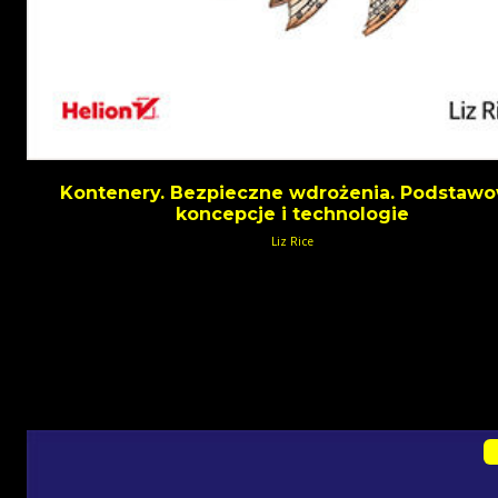
Kontenery. Bezpieczne wdrożenia. Podstaw
koncepcje i technologie
Liz Rice