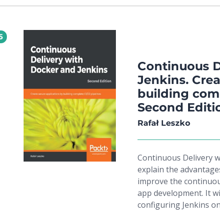
produkcyj
such as continuous in
configuration managem
ahead, you'll learn ho
5
with Docker containers
Kubernetes. Later, you
Docker images and tes
Continuous D
chapters, the book wil
Jenkins. Crea
such as the environmen
building comp
versioning, and non-fu
Second Editi
continuous integration
gained the skills you
Rafał Leszko
integrating the functi
Continuous Delivery wi
explain the advantage
improve the continuou
app development. It wi
configuring Jenkins on 
applications on Docker