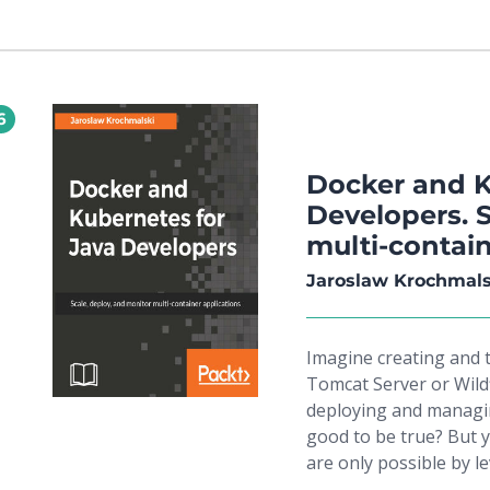
continuous delivery p
automated acceptance 
management.Moving on,
application deploymen
6
Jenkins using Kubernet
deploy applications u
Jenkins. Towards the e
Docker and K
parts of the CD pipel
Developers. S
infrastructure, applic
multi-contain
testing.By the end of
workflow by integratin
Jaroslaw Krochmals
Imagine creating and 
Tomcat Server or Wildf
deploying and managin
good to be true? But 
are only possible by 
will start by introduc