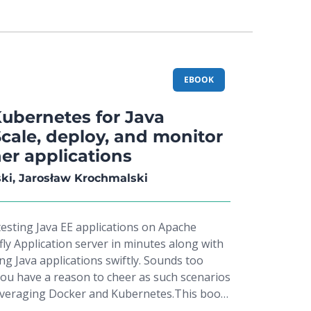
rocesses such as continuous integration,
testing, and configuration
 you will learn how to ensure quick
t with Docker containers along with scaling
es. Next, you will get to know how to
EBOOK
sing Docker images and testing them with
nd, the book will touch base with missing
ubernetes for Java
ine, which are the environments and
cale, deploy, and monitor
ation versioning, and nonfunctional
er applications
 the book, you will be enhancing the DevOps
g the functionalities of Docker and Jenkins.
ki, Jarosław Krochmalski
testing Java EE applications on Apache
ly Application server in minutes along with
g Java applications swiftly. Sounds too
you have a reason to cheer as such scenarios
leveraging Docker and Kubernetes.This book
ing Docker and delve deep into its networking