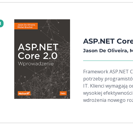
1
ASP.NET Core
Jason De Oliveira, 
Framework ASP.NET Co
potrzeby programistów
IT. Klienci wymagają o
wysokiej efektywności
wdrożenia nowego rozw
pracy potrzeba narzęd
rozszerzalności i elas
wyśrubowanych kryter
Core pozwalającą na tw