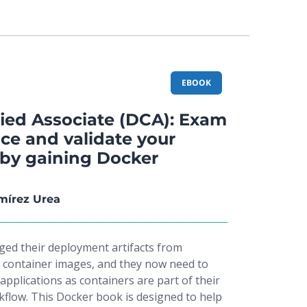
 concepts. You will then proceed to learn
th application into separate services by
n and then packaging it into Docker
will create an image containing Java
 and later run it using Docker. Moving on,
EBOOK
 Kubernetes and its features and you will
a application to Kubernetes using Maven and
fied Associate (DCA): Exam
tion in production. By the end of the book,
ce and validate your
 with some more advanced topics to further
 by gaining Docker
e about Docker and Kubernetes.
mírez Urea
ed their deployment artifacts from
o container images, and they now need to
applications as containers are part of their
low. This Docker book is designed to help