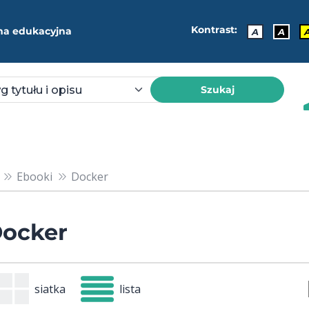
Kontrast:
ma edukacyjna
A
A
Szukaj
Ebooki
Docker
ocker
siatka
lista