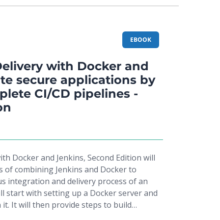
nym Java i CD: tak zdobędziesz prawdziwą przewagę!
tegration, automated acceptance testing,
ent, and Infrastructure as Code. Moving
w to ensure quick application deployment
, along with scaling Jenkins using
EBOOK
’ll explore how to deploy applications using
t them with Jenkins. Toward the concluding
elivery with Docker and
l focus on missing parts of the CD pipeline,
te secure applications by
ts and infrastructure, application
lete CI/CD pipelines -
nctional testing.By the end of this
on
 and continuous delivery book, you’ll have
 need to enhance the DevOps workflow by
onalities of Docker and Jenkins.
th Docker and Jenkins, Second Edition will
s of combining Jenkins and Docker to
s integration and delivery process of an
ll start with setting up a Docker server and
it. It will then provide steps to build
 files and integrate them with Jenkins using