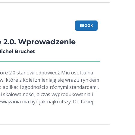
EBOOK
 2.0. Wprowadzenie
Michel Bruchet
re 2.0 stanowi odpowiedź Microsoftu na
, które z kolei zmieniają się wraz z rynkiem
d aplikacji zgodności z różnymi standardami,
 i skalowalności, a czas wyprodukowania i
iązania ma być jak najkrótszy. Do takiej
zi o odpowiedniej produktywności,
tyczności. Dzięki uwzględnieniu tych
iów Microsoft stworzył platformę ASP.NET
orzenie, kompilację i uruchamianie aplikacji