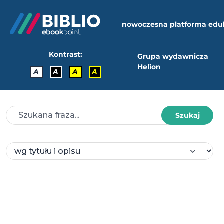
nowoczesna platforma edu
Kontrast:
Grupa wydawnicza
Helion
A
A
A
A
Szukaj