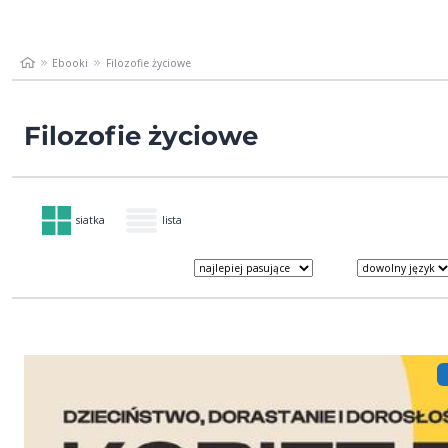
Ebooki
Filozofie życiowe
Filozofie życiowe
siatka
lista