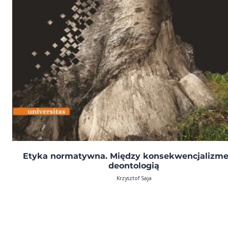
Etyka normatywna. Między konsekwencjalizm
deontologią
Krzysztof Saja