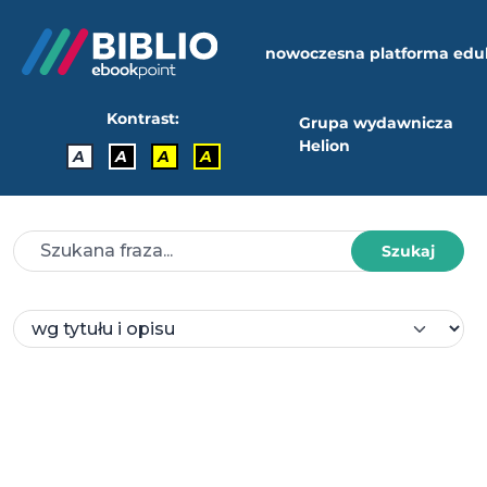
nowoczesna platforma edu
Kontrast:
Grupa wydawnicza
Helion
A
A
A
A
Szukaj