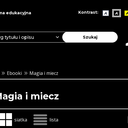
Kontrast:
ma edukacyjna
A
A
Szukaj
Ebooki
Magia i miecz
agia i miecz
siatka
lista