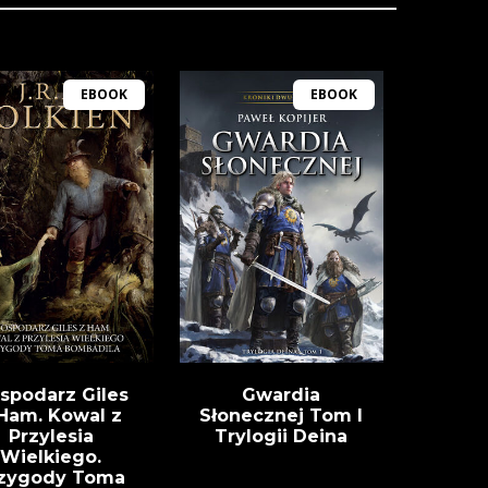
EBOOK
EBOOK
spodarz Giles
Gwardia
Ham. Kowal z
Słonecznej Tom I
Przylesia
Trylogii Deina
Wielkiego.
zygody Toma