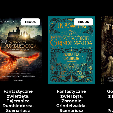
EBOOK
EBOOK
Fantastyczne
Fantastyczne
Go
zwierzęta.
zwierzęta.
z 
Tajemnice
Zbrodnie
Dumbledorea.
Grindelwalda.
Scenariusz
Scenariusz
Pr