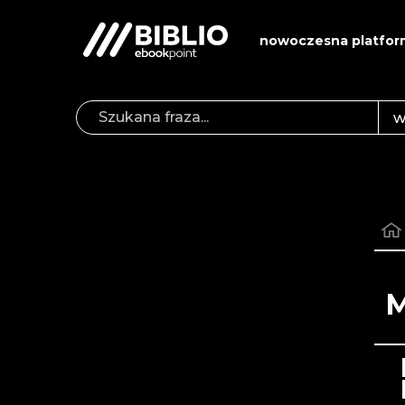
nowoczesna platfor
M