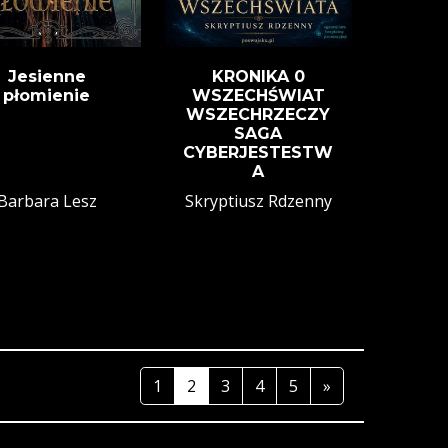
Jesienne
KRONIKA 0
płomienie
WSZECHŚWIAT
WSZECHRZECZY
SAGA
CYBERJESTESTW
A
Barbara Lesz
Skryptiusz Rdzenny
1
2
3
4
5
»