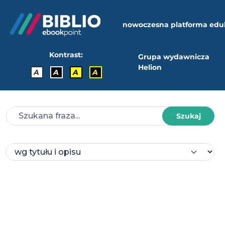
nowoczesna platforma edu
Kontrast:
Grupa wydawnicza
Helion
A
A
A
A
Szukaj