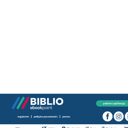
pobierz aplikację
|
|
regulamin
polityka prywatności
pomoc