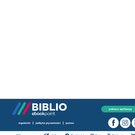
pobierz aplikację
|
|
regulamin
polityka prywatności
pomoc