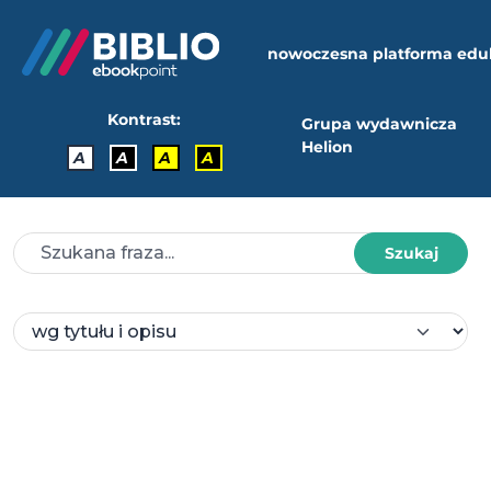
nowoczesna platforma edu
Kontrast:
Grupa wydawnicza
Helion
A
A
A
A
Szukaj