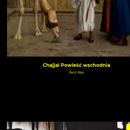
Chajjal Powieść wschodnia
Karol May