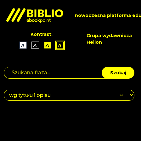
nowoczesna platforma edu
Kontrast:
Grupa wydawnicza
Helion
A
A
A
A
Szukaj