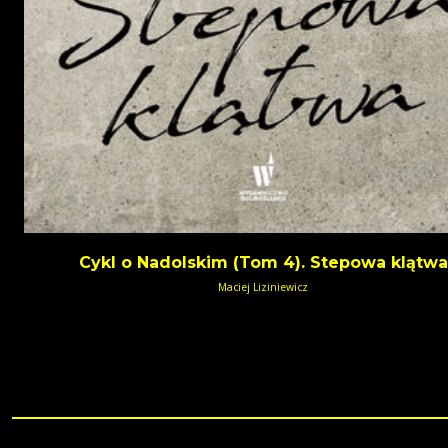
Cykl o Nadolskim (Tom 4). Stepowa klątwa
Maciej Liziniewicz