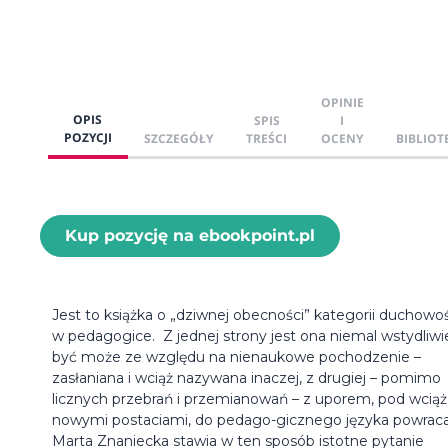
OPINIE
OPIS
SPIS
I
POZYCJI
SZCZEGÓŁY
TREŚCI
OCENY
BIBLIOT
Kup pozycję na ebookpoint.pl
Jest to książka o „dziwnej obecności” kategorii duchowoś
w pedagogice. Z jednej strony jest ona niemal wstydliwi
być może ze względu na nienaukowe pochodzenie –
zasłaniana i wciąż nazywana inaczej, z drugiej – pomimo
licznych przebrań i przemianowań – z uporem, pod wciąż
nowymi postaciami, do pedago-gicznego języka powraca
Marta Znaniecka stawia w ten sposób istotne pytanie