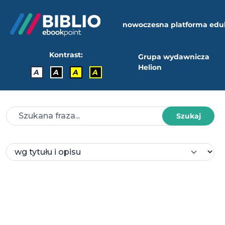
nowoczesna platforma edu
Kontrast:
Grupa wydawnicza
Helion
A
A
A
A
Szukaj