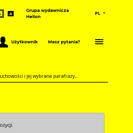
Grupa wydawnicza
PL
A
A
Helion
Użytkownik
Masz pytania?
chowości i jej wybrane parafrazy...
ozycji.