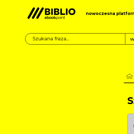
nowoczesna platfor
S