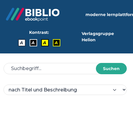
moderne lernplattfo
Kontrast:
Verlagsgruppe
Helion
A
A
A
A
Suchen