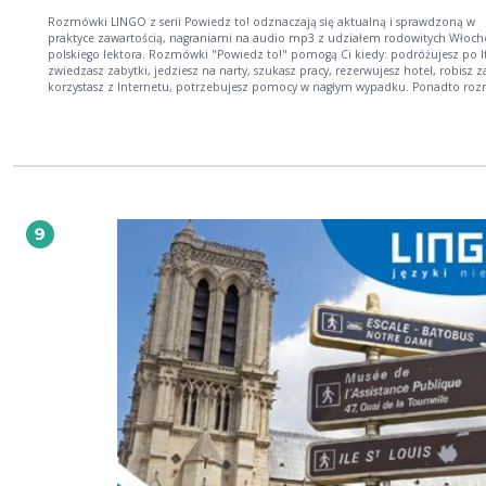
Rozmówki LINGO z serii Powiedz to! odznaczają się aktualną i sprawdzoną w
praktyce zawartością, nagraniami na audio mp3 z udziałem rodowitych Włoch
polskiego lektora. Rozmówki "Powiedz to!" pomogą Ci kiedy: podróżujesz po Ita
zwiedzasz zabytki, jedziesz na narty, szukasz pracy, rezerwujesz hotel, robisz 
korzystasz z Internetu, potrzebujesz pomocy w nagłym wypadku. Ponadto ro
wzbogacone zostały o przykładowe dialogi od rozmów o pogodzie do wysyłania
maili; tablice z najczęściej poszukiwanymi słowami i informacjami; zarys grama
słowniczek. Książka AUDIO zawiera 75 minut nagrań zwrotów i słówek z
tłumaczeniami. Tak mówią rodowici Włosi - nie bój się po nich powtarzać!
9