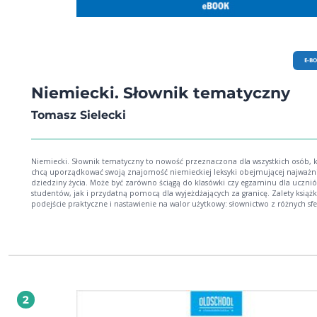
E-B
Niemiecki. Słownik tematyczny
Tomasz Sielecki
Niemiecki. Słownik tematyczny to nowość przeznaczona dla wszystkich osób, 
chcą uporządkować swoją znajomość niemieckiej leksyki obejmującej najważni
dziedziny życia. Może być zarówno ściągą do klasówki czy egzaminu dla uczniów i
studentów, jak i przydatną pomocą dla wyjeżdżających za granicę. Zalety książki:
podejście praktyczne i nastawienie na walor użytkowy: słownictwo z różnych sfe
w podziale na 15 rozdziałów tematycznych słówka opatrzone wygodnym dla
użytkownika uproszczonym zapisem wymowy specjalne strony dla wzrokowców z
wyborem słówek z danego bloku tematycznego przedstawionym na graficznyc
planszach.
2