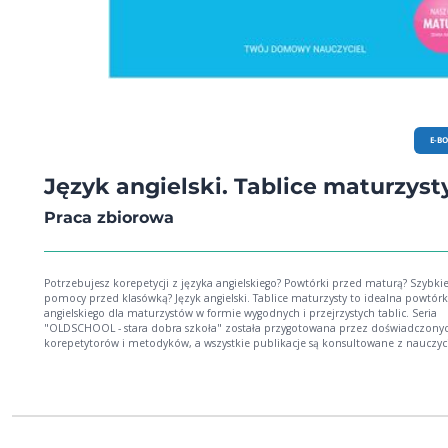
E-B
Język angielski. Tablice maturzyst
Praca zbiorowa
Potrzebujesz korepetycji z języka angielskiego? Powtórki przed maturą? Szybkie
pomocy przed klasówką? Język angielski. Tablice maturzysty to idealna powtórk
angielskiego dla maturzystów w formie wygodnych i przejrzystych tablic. Seria
"OLDSCHOOL - stara dobra szkoła" została przygotowana przez doświadczony
korepetytorów i metodyków, a wszystkie publikacje są konsultowane z nauczyc
i poddawane testom przez samych maturzystów. Główne zalety tablic OldSchool:
wszystkie istotne zagadnienia z leksyki angielskiej w pigułce słownictwo obejmujące
najważniejsze dziedziny życia pomocne dodatki: czasowniki nieregularne, przydatne
zwroty nowoczesna szata graficzna, ilustracje prezentacja treści ułatwiająca
zapamiętywanie Domowe korepetycje tylko z OLDSCHOOL!