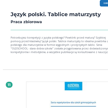
E-B
Język polski. Tablice maturzysty
Praca zbiorowa
Potrzebujesz korepetycji z języka polskiego? Powtórki przed maturą? Szybkiej
pomocy przed klasówką? Język polski. Tablice maturzysty to idealna powtórka 
polskiego dla maturzystów w formie wygodnych i przejrzystych tablic. Seria
"OLDSCHOOL - stara dobra szkoła" została przygotowana przez doświadczony
korepetytorów i metodyków, a wszystkie publikacje są konsultowane z nauczyc
i poddawane testom przez samych maturzystów. Główne zalety tablic OldSchool:
wszystkie istotne zagadnienia z jezyka polskiego w pigułce przegląd epok,
najważniejsze dzieła, lektury informacje o autorach, nurtach literackich i artystycznych
nowoczesna szata graficzna, ilustracje prezentacja treści ułatwiająca zapamiętywanie
Domowe korepetycje tylko z OLDSCHOOL!
11