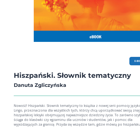
E-B
Hiszpański. Słownik tematyczny
Danuta Zgliczyńska
Nowość! Hiszpański. Słownik tematyczny to książka z nowej serii pomocy języ
Lingo, przeznaczona dla wszystkich tych, którzy chcą uporządkować swoją zn
hiszpańskiej leksyki obejmującej najważniejsze dziedziny życia. To zarówno sz
ściąga do klasówki czy egzaminu dla uczniów i studentów, jak i pomoc dla
wyjeżdżających za granicę. Przyda się wszędzie tam, gdzie mówią po hiszpańsku
Zalety książki: podejście praktyczne i nastawienie na walor użytkowy: słownictwo z
różnych sfer życia w podziale na 15 rozdziałów tematycznych słówka opatrzone
wygodnym dla użytkownika uproszczonym zapisem wymowy specjalne strony dla