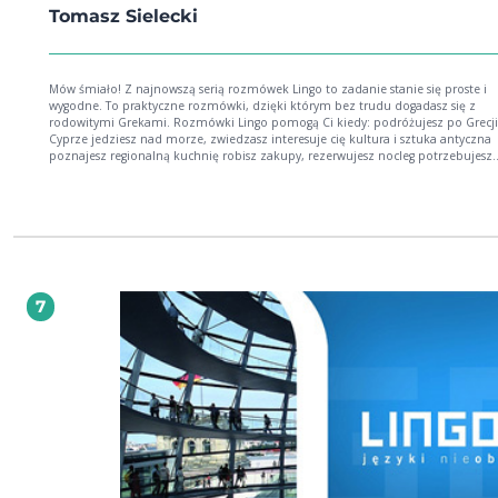
Tomasz Sielecki
Mów śmiało! Z najnowszą serią rozmówek Lingo to zadanie stanie się proste i
wygodne. To praktyczne rozmówki, dzięki którym bez trudu dogadasz się z
rodowitymi Grekami. Rozmówki Lingo pomogą Ci kiedy: podróżujesz po Grecji lub
Cyprze jedziesz nad morze, zwiedzasz interesuje cię kultura i sztuka antyczna
poznajesz regionalną kuchnię robisz zakupy, rezerwujesz nocleg potrzebujesz
pomocy w nagłym wypadku Ponadto w książce znajdziesz: wymowę w wygodnym dla
użytkownika zapisie fonetycznym przykładowe konwersacje tablice z najczęściej
poszukiwanymi słowami i informacjami zarys gramatyki słowniczek polsko-g
7