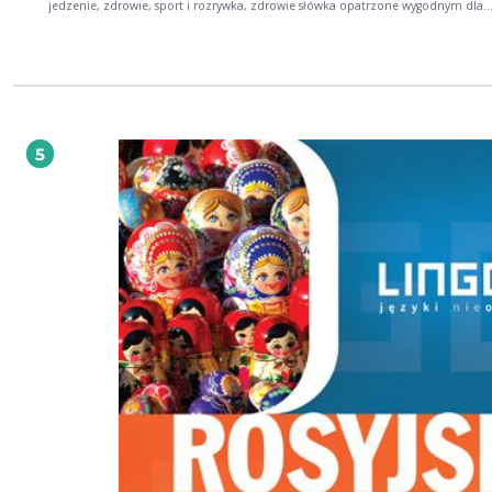
jedzenie, zdrowie, sport i rozrywka, zdrowie słówka opatrzone wygodnym dla
użytkownika uproszczonym zapisem wymowy w każdym rozdziale dodatkowy zestaw
przydatnych zwrotów i atrakcyjnych zdjęć, pomocnych przy zapamiętywaniu tr
oraz przykłady najbardziej mylących słówek, tzw. falsos amigos. "Hiszpański. Słownik
w obrazkach": oglądaj, powtarzaj, zapamiętuj!
5