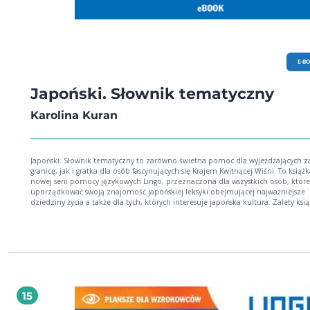
E-B
Japoński. Słownik tematyczny
Karolina Kuran
Japoński. Słownik tematyczny to zarówno świetna pomoc dla wyjeżdżających z
granicę, jak i gratka dla osób fascynujących się Krajem Kwitnącej Wiśni. To książk
nowej serii pomocy językowych Lingo, przeznaczona dla wszystkich osób, które
uporządkować swoją znajomość japońskiej leksyki obejmującej najważniejsze
dziedziny życia a także dla tych, których interesuje japońska kultura. Zalety książki:
podejście praktyczne i nastawienie na walor użytkowy: słownictwo z różnych sfe
w podziale na 15 rozdziałów tematycznych słówka opatrzone wygodnym dla
użytkownika uproszczonym zapisem wymowy specjalne strony dla wzrokowców z
wyborem słówek z danego bloku tematycznego przedstawionym na graficznyc
planszach.
15