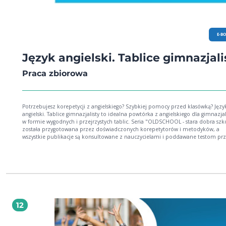
E-B
Język angielski. Tablice gimnazjali
Praca zbiorowa
Potrzebujesz korepetycji z angielskiego? Szybkiej pomocy przed klasówką? Języ
angielski. Tablice gimnazjalisty to idealna powtórka z angielskiego dla gimnazja
w formie wygodnych i przejrzystych tablic. Seria "OLDSCHOOL - stara dobra szkoła"
została przygotowana przez doświadczonych korepetytorów i metodyków, a
wszystkie publikacje są konsultowane z nauczycielami i poddawane testom pr
samych gimnazjalistów. Główne zalety tablic OldSchool: wszystkie istotne zagadnienia
gimnazjalne w pigułce angielskie części mowy, czasy i okresy warunkowe nowoczesna
szata graficzna, ilustracje prezentacja treści ułatwiająca zapamiętywanie Wiesz, jak
jest. Egzamin gimnazjalny tylko z OLDSCHOOL!
12