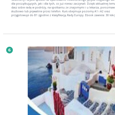
dla początkujących, jak i dla tych, co już nieraz zaczynali. Dzięki aktualnej tematyce
dasz sobie radę w podróży, na spotkaniu ze znajomymi i u lekarza, porozmaw
służbowo lub prywatnie przez telefon. Kurs obejmuje poziomy A1 i A2 oraz
przygotowuje do B1 zgodnie z klasyfikacją Rady Europy. Ebook zawiera: 30 lekcji, w
tym lekcje powtórkowe przyjazne ćwiczenia z kluczem słowniczek, tabele,
ciekawostki Ebook zawiera dodatkowe materiały w formacie mp3
6