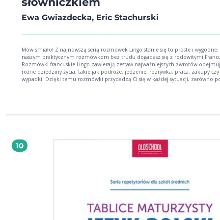
słowniczkiem
Ewa Gwiazdecka, Eric Stachurski
Mów śmiało! Z najnowszą serią rozmówek Lingo stanie się to proste i wygodne. Dzięki
naszym praktycznym rozmówkom bez trudu dogadasz się z rodowitymi Franc
Rozmówki francuskie Lingo zawierają zestaw najważniejszych zwrotów obejmu
różne dziedziny życia, takie jak podróże, jedzenie, rozrywka, praca, zakupy czy
wypadki. Dzięki temu rozmówki przydadzą Ci się w każdej sytuacji, zarówno p
wakacji, wyjazdów służbowych, jak i spotkań z przyjaciółmi. Rozmówki Lingo pomogą
Ci kiedy: podróżujesz po Francji kupujesz bilety, rezerwujesz nocleg, zwiedzasz
jedziesz nad morze albo na narty spędzasz wolny czas z francuskimi przyjaciółmi
szukasz pracy, prowadzisz interesy potrzebujesz pomocy w nagłym wypadku Ponadto
w książce znajdziesz: wymowę w wygodnym dla użytkownika zapisie fonetycznym
przykładowe konwersacje tablice z najczęściej poszukiwanymi słowami i
informacjami zarys gramatyki słowniczek polsko-francuski
10