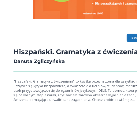
E-B
Hiszpański. Gramatyka z ćwiczeni
Danuta Zgliczyńska
"Hiszpański. Gramatyka z ćwiczeniami" to książka przeznaczona dla wszystkich
uczących się języka hiszpańskiego, a zwłaszcza dla uczniów, studentów, maturz
osób przygotowujących się do egzaminów językowych DELE. To pomoc, która 
się na każdym etapie nauki, gdyż zawiera zarówno obszerne wyjaśnienia teorii, 
ćwiczenia pomagające utrwalić dane zagadnienia. Chcesz zrobić powtórkę z
gramatyki hiszpańskiej? Nie pamiętasz wzoru odmiany albo ważnej konstrukcji
językowej? Sięgnij po repetytorium Lingo! Główne zalety: wszystkie istotne
zagadnienia gramatyczne: części mowy, tryby, zdania warunkowe, informacje 
składni, leksyce, ortografii i fonetyce przejrzysty układ oraz staranna szata graficzna
ćwiczenia ułatwiające opanowanie materiału, zawsze z kluczem quiz, pomocne
dodatki dla początkujących i zaawansowanych Repetytorium obejmuje poziomy A1,
A2 i B1 oraz przygotowuje do B2 zgodnie z klasyfikacją ESOKJ Rady Europy.