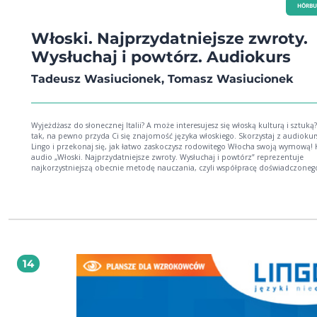
HÖRBU
Włoski. Najprzydatniejsze zwroty.
Wysłuchaj i powtórz. Audiokurs
Tadeusz Wasiucionek, Tomasz Wasiucionek
Wyjeżdżasz do słonecznej Italii? A może interesujesz się włoską kulturą i sztuką? 
tak, na pewno przyda Ci się znajomość języka włoskiego. Skorzystaj z audiokur
Lingo i przekonaj się, jak łatwo zaskoczysz rodowitego Włocha swoją wymową! Kurs
audio „Włoski. Najprzydatniejsze zwroty. Wysłuchaj i powtórz” reprezentuje
najkorzystniejszą obecnie metodę nauczania, czyli współpracę doświadczoneg
native speakera z powtarzającym tłumaczone zdania użytkownikiem. Taki sys
zapewnia prostą i przyjemną naukę, zaś najważniejsze zwroty zawarte w aud
przyczynią się do szybkiego opanowania podstaw. Dzięki temu poznasz pojęcia
zdania najpotrzebniejsze w podróży, podczas zakupów, u lekarza czy w innych
ważnych sytuacjach. Zdania wypowiadane dwa razy pozwolą na lepsze ich
zapamiętanie, a pauzy następujące po kwestiach lektora umożliwią Ci samodz
powtórzenie wypowiadanych zwrotów. Zaletu audiokursu: - Nagrania najważniejszych
zwrotów z tłumaczeniami - Rozumienie ze słuchu - Żywy, współczesny język - 
14
native speakerka i polski lektor Tak mówią rodowici Włosi. Nie bój się po nich
powtarzać!