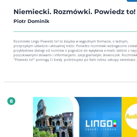
Niemiecki. Rozmówki. Powiedz to!
Piotr Dominik
Rozmówki Lingo Powiedz to! to książka w wygodnym formacie, o ładnym,
przejrzystym układzie i aktualnej treści. Ponadto rozmówki wzbogacone został
przykładowe dialogi od rozmów o pogodzie do wysyłania e-maili; tablice z najc
poszukiwanymi słowami i informacjami; zarys gramatyki; słowniczek. Rozmówk
"Powiedz to!" pomogą Ci kiedy: podróżujesz po Italii robisz zakupy zwiedzasz
zabytki, jedziesz na narty wybierasz się w interesach szukasz pracy potrzebujesz
pomocy w nagłym wypadku Ponadto w książce znajdziesz: przykładowe konwersacje
tablice z najczęściej poszukiwanymi słowami i informacjami zarys gramatyki
słowniczek polsko-włoski Ebook zawiera dodatkowe materiały w formacie mp3
8