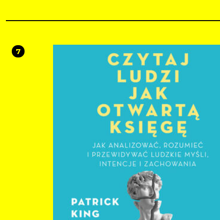
przystępnym i bardzo praktycznym poradnikiem, dzięki któremu zrozumiesz, 
powstaje paraliż analityczny i do czego może doprowadzić. Przekonasz się równ
możesz samodzielnie sobie z nim poradzić. Znajdziesz tutaj ponad dwadzieśc
skutecznych i szczegółowo opisanych technik, dzięki którym rozpoznasz, co w
przypadku stanowi wyzwalacz negatywnych myśli. Dowiesz się także, w jaki spo
stopniowo zmienić swoje nawyki umysłowe, ale przede wszystkim nauczysz się
7
technik szybkiego oczyszczania umysłu, przezwyciężania ataków stresu oraz rela
i skupiania się na działaniu. Kiedy uwolnisz swój umysł z niekończącej się pętli 
skupisz się na tym, co ważne tu i teraz, poczujesz się o wiele lepiej. W ten spos
odzyskasz sprawczość, zaczniesz żyć pełniej i uwolnisz swój ukryty potencjał! W
książce: skąd się bierze umysłowy bałagan i paraliż analityczny metody zarządzania
swoim stresem i czasem techniki treningu autogennego jak zmienić swoje schematy
myślowe wdrażanie nowych postaw i regulacja emocji Skup się na tym, co ważne: tu i
teraz!