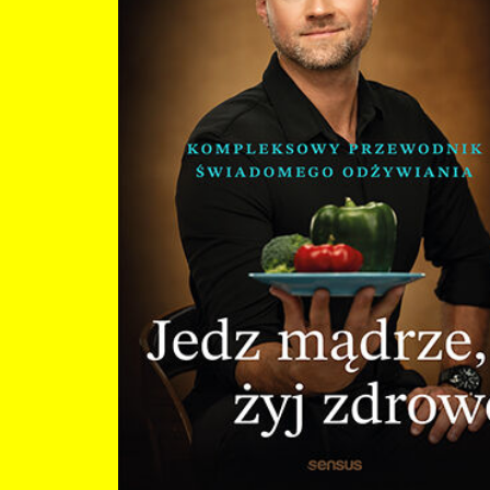
odżywiania i stylu życia. Spośród wielu świetnych specjalistów wyróżnia go to, ż
Zwierciadlo.pl: 6 największych wrogów odporności psychicznej Kobieta.rp.pl: Tryb
tylko nie ulega chwilowym trendom, ale też odważnie kwestionuje obowiązują
chomika. Na czym polega niebezpieczny dla mózgu stan psychiczny? Dziennik
zasady. Nie unika niewygodnych pytań ani niepopularnych odpowiedzi. Taka je
Gazeta Prawna: W kierunku metaspokoju Radio Eska Rock (Drogowskazy): Tajemnice
również najnowsza książka Jakuba, tylko pozornie jedno z wielu dostępnych n
mózgu Radio Opole: Spokojny mózg - jak to zrobić? Polskie Radio (Strefa
wydawnictw poświęconych zdrowemu odżywianiu. Prezentuje bowiem unikat
Rodzica): Czy to możliwe, aby podczas urlopu odciąć się od spraw codziennych
wiedzę i poglądy autora wykraczające daleko poza standardowe myślenie o
odżywianiu i sztywne schematy postępowania. Szczerze polecam! Ewa Jakubowska,
lekarka i doradczyni żywieniowa, autorka bloga gdyjedzenieszkodzi.pl, autorka
ebooków: Oblicza celiakii i Nieceliakalna nadwrażliwość na gluten. Choroba, kt
nie ma?. Ta książka to prawdziwe kompendium wiedzy dietetycznej! Kuba rozbraja
mity żywieniowe i prostym językiem tłumaczy popularne, ale często błędnie
rozumiane zagadnienia. Jest w niej dosłownie wszystko, co trzeba wiedzieć, ab
świadomie zadbać o swoje zdrowie i nie zgubić się w chaosie informacyjnym. Dorota
Traczyk-Bednarek, psychodietetyczka (@dorota.totylkodieta), autorka książki
Zaburzenia odżywiania. Jak wygrać z anoreksją, bulimią i kompulsywnym obj
się W mediach: BALANS #100: "Zdrowe” jedzenie niszczy ci głowę || Jakub Mauricz
Paweł Albrecht: Tego NIE JEDZ. Lista produktów z marketu, które rujnują zdrow
Pacjenci: Dieta idealna istnieje? Jakub Mauricz wprost o tym, czego najbardziej
potrzebuje ciało Żurnalista: Profesor Cichosz, Bracia Rodzeń i czy "szamaństwo" to
nowa medycyna? Jakub Mauricz u Żurnalisty Bez Tajemnic: KTÓRE PRODUKTY NAS
ZABIJAJĄ A MY JE CIĄGLE KUPUJEMY - NAJWIĘKSZE KŁAMSTWA DIETETYKI Onet.pl: Nie
demonizuj cholesterolu. Dietetyk obala mity dotyczące tłuszczów do smażenia
Onet.pl: Dietetyk radzi: praktyczny trik to "białkowe kotwice" Wprost.pl: Wszyscy
szukamy skrótów: suplementów, gadżetów, aplikacji, które mają nam dać leps
pracę mózgu, szybsze spalanie tłuszczu i niekończącą się energię. Tymczasem
najpotężniejsze "narzędzie" mamy za darmo i regularnie je ignorujemy Radio
Szczecin: Dietetyk o zdrowym żywieniu. Obala mit Natura i zdrowie: Trzy filary
zdrowego odżywiania według Jakuba Mauricza Natura i zdrowie: E-dodatki – czy każde
“E” to zło? Radio dla Ciebie: Sobotni poranek Medonet.pl: Etykiety pod lupą. Dietetyk
radzi, jak nie dać się oszukać producentom żywności Medonet.pl: Cholesterol nie jest