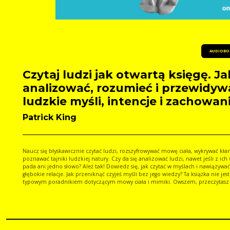
AUDIOBO
Czytaj ludzi jak otwartą księgę. Ja
analizować, rozumieć i przewidyw
ludzkie myśli, intencje i zachowan
Patrick King
Naucz się błyskawicznie czytać ludzi, rozszyfrowywać mowę ciała, wykrywać kła
poznawać tajniki ludzkiej natury. Czy da się analizować ludzi, nawet jeśli z ich ust nie
pada ani jedno słowo? Ależ tak! Dowiedz się, jak czytać w myślach i nawiązywać
głębokie relacje. Jak przeniknąć czyjeś myśli bez jego wiedzy? Ta książka nie jest
typowym poradnikiem dotyczącym mowy ciała i mimiki. Owszem, przeczytasz 
o tych i wielu innych zagadnieniach, a także o technikach wykrywania kłamstw 
typowych, codziennych kontaktach z ludźmi, lecz jej treść sięga głębiej - do
zakamarków ludzkiej psychiki i natury. Życiowe doświadczenia i wszystko to, c
spotkało, kształtuje naszą osobowość, a przez to w dużej mierze kieruje nawyk
zachowaniami. Poszczególne fragmenty są niczym najciekawsze i najbardziej
praktyczne wskazówki z podręcznika psychologii. Zajrzyj w głąb siebie i innych 