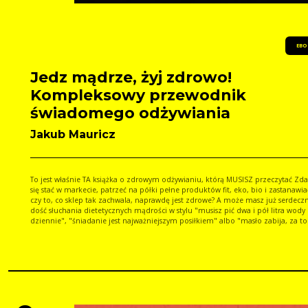
wrogiem. Dietetyk obala największe mity żywieniowe Kobieta.wp.pl: Dlaczego
naprawdę tyjemy? "Nie od tłuszczu czy cukru" Holistic News: Kłamstwa o zdrowym
jedzeniu? Holistic News: Zdrowe jedzenie to pułapka? Jak dietetyczny chaos odbiera
nam czujność
EBO
Jedz mądrze, żyj zdrowo!
Kompleksowy przewodnik
świadomego odżywiania
Jakub Mauricz
To jest właśnie TA książka o zdrowym odżywianiu, którą MUSISZ przeczytać Zdarza Ci
się stać w markecie, patrzeć na półki pełne produktów fit, eko, bio i zastanawiać
czy to, co sklep tak zachwala, naprawdę jest zdrowe? A może masz już serdecz
dość słuchania dietetycznych mądrości w stylu "musisz pić dwa i pół litra wody
dziennie", "śniadanie jest najważniejszym posiłkiem" albo "masło zabija, za to
margaryna to samo zdrowie"? Czujesz, że robi Ci się od tego w głowie spożywcz
miszmasz i że chyba zaraz sięgniesz po chipsy? Oczywiście z rozpaczy... STOP! Jeszcze
nie otwieraj paczki! W zamian uświadom sobie, że wszyscy tkwimy po uszy w tym
żywieniowym chaosie. Jak się z niego wydostać i jak zacząć jeść w sposób, który
naprawdę wspierał Twoje samopoczucie, Twoje ciało i Twoją psychikę? Najszybci
najprościej i najskuteczniej zrobisz to z tym poradnikiem. Pisząc tę książkę, st
sobie za cel przygotowanie dla Ciebie kompleksowej mapy zdrowego odżywian
jako dietetyk z kilkunastoletnim doświadczeniem chciałem stworzyć coś, co