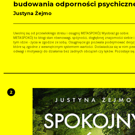
budowania odporności psychiczne
Justyna Żejmo
Uwolnij się od przewlekłego stresu i osiągnij METASPOKÓJ Wyobraź go sobie.
METASPOKÓJ to błogi stan równowagi, spójności, dogłębnej znajomości siebie i
tym idzie - życia w zgodzie ze sobą. Osiągnięcie go pozwala podejmować decyz
które są zgodne z wewnętrznym systemem wartości. Doświadcza się w nim pew
odwagi i motywacji do działania bez żadnych obciążeń czy lęków. Pozostaje się
wolnym od oczekiwań innych, od ich - często negatywnych - ocen. Innymi słowy
stan, w którym potrafisz w trudnych sytuacjach wejść w rolę obserwatora i przy
się sobie i swojemu życiu z poziomu META. To pozwala zachować równowagę
wewnętrzną. Czy chcesz dotrzeć do tego miejsca? Jeśli tak, sięgnij po tę książkę i
pracuj z nią, analizując rozdział po rozdziale. Napisała ją dla Ciebie Justyna Ż
psycholożka, pasjonatka neuronauki, od lat skupiająca się na poszukiwaniu
sprawdzonych neurometod redukowania codziennego stresu. Za pośrednictw
tego poradnika autorka wyposaży Cię w niezbędną wiedzę dotyczącą mechan
2
funkcjonowania mózgu. Następnie poda Ci konkretne pomysły na radzenie sob
trudnymi emocjami, a także podpowie, jak samodzielnie budować odporność
psychiczną. Justyna Żejmo przyznaje, że dzięki znajomości mózgu nauczyła się z nim
przyjaźnić i współpracować tak, że obecnie prowadzi życie lepszej jakości, pełn
wewnętrznej równowagi. Jej relacje z ludźmi są zdrowe, a ona czuje w sobie ni
siłę psychiczną. Dzięki lekturze tej książki i Ty możesz się znaleźć w tym miejscu. W
mózg w swoje ręce i ruszaj tam, gdzie znajdziesz SZCZĘŚCIE Posłuchaj audiobooka:
Potrzebna, napisana przystępnym językiem książka, która stanowi skondenso
poradnik radzenia sobie ze stresem, a także budowania odporności psychiczne
rezyliencji. Zawiera proste, życiowe metody i ćwiczenia wdrażane do codzienno