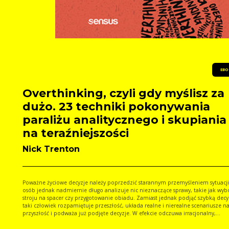
EBO
Overthinking, czyli gdy myślisz za
dużo. 23 techniki pokonywania
paraliżu analitycznego i skupiania 
na teraźniejszości
Nick Trenton
Poważne życiowe decyzje należy poprzedzić starannym przemyśleniem sytuacji
osób jednak nadmiernie długo analizuje nic nieznaczące sprawy, takie jak wyb
stroju na spacer czy przygotowanie obiadu. Zamiast jednak podjąć szybką decy
taki człowiek rozpamiętuje przeszłość, układa realne i nierealne scenariusze n
przyszłość i podważa już podjęte decyzje. W efekcie odczuwa irracjonalny,
przytłaczający lęk i zaczyna mieć problemy z codziennym, prawidłowym
funkcjonowaniem, gdyż jego rozbiegane myśli nie chcą się zatrzymać. Ta książka jest