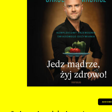
przyjaźnić i współpracować tak, że obecnie prowadzi życie lepszej jakości, pełn
wewnętrznej równowagi. Jej relacje z ludźmi są zdrowe, a ona czuje w sobie ni
siłę psychiczną. Dzięki lekturze tej książki i Ty możesz się znaleźć w tym miejscu. W
mózg w swoje ręce i ruszaj tam, gdzie znajdziesz SZCZĘŚCIE Posłuchaj audiobooka:
Potrzebna, napisana przystępnym językiem książka, która stanowi skondenso
poradnik radzenia sobie ze stresem, a także budowania odporności psychiczne
rezyliencji. Zawiera proste, życiowe metody i ćwiczenia wdrażane do codzienno
podstawie faktów psychologicznych i prawideł biologicznych. Serdecznie polecam
Asia Podgórska, naukowczyni, badaczka mózgu, autorka, wykładowczyni akad
popularyzatorka nauki Autorka w książce przedstawia swoje znakomite umiejętności
perswazji, w ramach której spokojnie, przyjaźnie i bardzo ciekawie podaje
czytelnikom argumenty za prozdrowotnymi umiejętnościami. Jednocześnie p
motywację do podejmowania konkretnych działań. Książka ciekawa i inspirując
zarówno do działania, jak i refleksji nad odpornością psychiczną. Serdecznie
polecam. Anna Wolska, psycholożka kliniczna, psychoterapeutka, nauczycielka
akademicka Książka Justyny opisuje innowacyjne podejście do stosowania w praktyce
modelu odporności psychicznej 4C, pomagające organizacjom i jednostkom ro
się w dzisiejszym świecie. Doug Strycharczyk, dyrektor generalny AQR International,
współtwórca modelu siły i odporności psychicznej 4C i narzędzia do jej diagno
MTQ, współautor książki Odporność psychiczna. Strategie i narzędzia rozwoju Justyna
Żejmo zaprasza nas w podróż ku szczęśliwszemu, bardziej świadomemu i
zdrowszemu życiu. Podróż z wieloma przystankami, a także z nadzieją, że jeśli
uczciwie odrobimy zadane ćwiczenia, na końcu tej wędrówki możemy stać się 
(jakkolwiek to brzmi), a z pewnością zrozumieć, dlaczego warto nią być. Wyjąt
bardzo praktyczna lektura. Sylwia Trojanowska, trenerka biznesu, autorka
bestsellerowych powieści, między innymi Łabędzia i Żony nazisty Trzymasz w rękach
książkę, która zabierze Cię w inspirującą podróż ku stawianiu czoła życiowym
AUDIOBO
wyzwaniom. Wyróżnia ją doskonała kombinacja wyników badań naukowych, ć
praktycznych i przykładów, które pomogą Ci osiągnąć równowagę emocjonalną
balans w życiu. Autorka troskliwie i skutecznie będzie Ci w tej drodze towarzysz