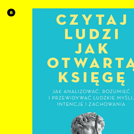
Poznaj tajniki wywierania wpływu i perswazji. Co kończyny mogą nam powiedzieć o
ludzkich emocjach? Dlaczego wykrywanie kłamstw wymaga uwzględnienia szerszego
8
kontekstu? Czy poprzez ocenę osobowości można poznać motywację? W jaki sposób
wyciągać jak najtrafniejsze wnioski przy ograniczonym dostępie do informacji? Jak
szybko nawiązywać głębokie kontakty z nieznajomymi? Sztuka czytania drugiego
człowieka opiera się na zrozumieniu jego natury. Potraktuj tę umiejętność jak 
kod, który ułatwi Ci przewidywanie słów i działań innych osób. Rozszyfruj czyjeś myśli
i intencje, aby móc podążać za nimi w dowolnym kierunku!