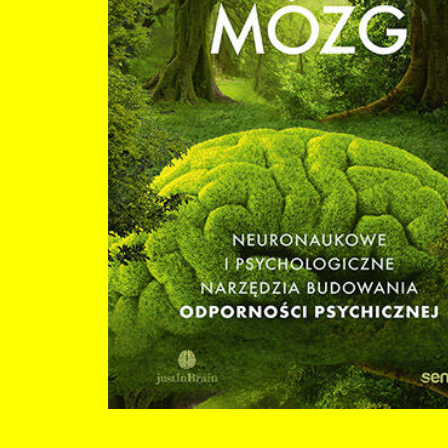
podstawie faktów psychologicznych i prawideł biologicznych. Serdecznie polecam
Asia Podgórska, naukowczyni, badaczka mózgu, autorka, wykładowczyni akad
popularyzatorka nauki Autorka w książce przedstawia swoje znakomite umiejętności
perswazji, w ramach której spokojnie, przyjaźnie i bardzo ciekawie podaje
czytelnikom argumenty za prozdrowotnymi umiejętnościami. Jednocześnie p
motywację do podejmowania konkretnych działań. Książka ciekawa i inspirując
zarówno do działania, jak i refleksji nad odpornością psychiczną. Serdecznie
polecam. Anna Wolska, psycholożka kliniczna, psychoterapeutka, nauczycielka
akademicka Książka Justyny opisuje innowacyjne podejście do stosowania w praktyce
modelu odporności psychicznej 4C, pomagające organizacjom i jednostkom ro
się w dzisiejszym świecie. Doug Strycharczyk, dyrektor generalny AQR International,
współtwórca modelu siły i odporności psychicznej 4C i narzędzia do jej diagno
MTQ, współautor książki Odporność psychiczna. Strategie i narzędzia rozwoju Justyna
Żejmo zaprasza nas w podróż ku szczęśliwszemu, bardziej świadomemu i
zdrowszemu życiu. Podróż z wieloma przystankami, a także z nadzieją, że jeśli
uczciwie odrobimy zadane ćwiczenia, na końcu tej wędrówki możemy stać się 
(jakkolwiek to brzmi), a z pewnością zrozumieć, dlaczego warto nią być. Wyjąt
bardzo praktyczna lektura. Sylwia Trojanowska, trenerka biznesu, autorka
bestsellerowych powieści, między innymi Łabędzia i Żony nazisty Trzymasz w rękach
książkę, która zabierze Cię w inspirującą podróż ku stawianiu czoła życiowym
wyzwaniom. Wyróżnia ją doskonała kombinacja wyników badań naukowych, ć
praktycznych i przykładów, które pomogą Ci osiągnąć równowagę emocjonalną
balans w życiu. Autorka troskliwie i skutecznie będzie Ci w tej drodze towarzysz
procesie stawania się silniejszą psychicznie osobą. Podpowiedzi, które tu znajdz
są niezwykle praktyczne, do zastosowania od razu, a tym samym mocno osad
neuronaukach. Będziesz przede wszystkim sobie wdzięczna/wdzięczny za lektu
książki - warto i się opłaca. Życzę Ci SPOKOJNEGO MÓZGU. Kamila Pępiak-Kowalska,
autorka książki Jęczing? Powiedz dość i zacznij czerpać z optymizmu To przepiękny
mariaż świata nauki i emocji. Nazywam siebie człowiekiem "z krwi i kości i
wątpliwości", a ta książka sporo wątpliwości rozwiała i zaprowadziła mnie do