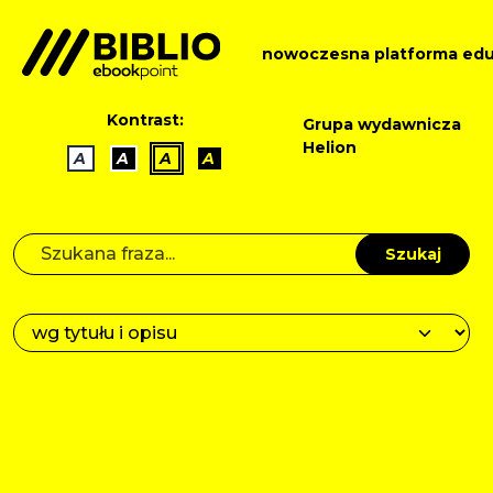
nowoczesna platforma edu
Kontrast:
Grupa wydawnicza
Helion
A
A
A
A
Szukaj