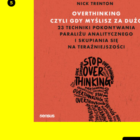
5
naprawdę pomaga, a nie tylko dobrze brzmi. Sięgnij po najnowszą książkę Jakuba
Mauricza i dowiedz się między innymi: które produkty naprawdę służą Twojemu
zdrowiu ... a które tylko udają zdrowe jak jeść, by nie chodzić głodnym, mieć energię i
nie wpadać w cukrowe dołki czy warto stosować w diecie zasadę 80/20 co Ci da
wyeliminowanie z jadłospisu pszenicy, cukru i tłuszczów trans ... i z jakiej przyczyny
nie powinno się popadać w żywieniowe skrajności Jakub Mauricz to jeden z bardziej
rozpoznawalnych dietetyków ― od lat edukuje Polaków na temat zdrowego
odżywiania i stylu życia. Spośród wielu świetnych specjalistów wyróżnia go to, ż
tylko nie ulega chwilowym trendom, ale też odważnie kwestionuje obowiązują
zasady. Nie unika niewygodnych pytań ani niepopularnych odpowiedzi. Taka je
również najnowsza książka Jakuba, tylko pozornie jedno z wielu dostępnych n
wydawnictw poświęconych zdrowemu odżywianiu. Prezentuje bowiem unikat
wiedzę i poglądy autora wykraczające daleko poza standardowe myślenie o
odżywianiu i sztywne schematy postępowania. Szczerze polecam! Ewa Jakubowska,
lekarka i doradczyni żywieniowa, autorka bloga gdyjedzenieszkodzi.pl, autorka
ebooków: Oblicza celiakii i Nieceliakalna nadwrażliwość na gluten. Choroba, kt
nie ma?. Ta książka to prawdziwe kompendium wiedzy dietetycznej! Kuba rozbraja
mity żywieniowe i prostym językiem tłumaczy popularne, ale często błędnie
rozumiane zagadnienia. Jest w niej dosłownie wszystko, co trzeba wiedzieć, ab
świadomie zadbać o swoje zdrowie i nie zgubić się w chaosie informacyjnym. Dorota
Traczyk-Bednarek, psychodietetyczka (@dorota.totylkodieta), autorka książki
Zaburzenia odżywiania. Jak wygrać z anoreksją, bulimią i kompulsywnym obj
się W mediach: BALANS #100: "Zdrowe” jedzenie niszczy ci głowę || Jakub Mauricz
Paweł Albrecht: Tego NIE JEDZ. Lista produktów z marketu, które rujnują zdrow
Pacjenci: Dieta idealna istnieje? Jakub Mauricz wprost o tym, czego najbardziej
potrzebuje ciało Żurnalista: Profesor Cichosz, Bracia Rodzeń i czy "szamaństwo" to
nowa medycyna? Jakub Mauricz u Żurnalisty Bez Tajemnic: KTÓRE PRODUKTY NAS
ZABIJAJĄ A MY JE CIĄGLE KUPUJEMY - NAJWIĘKSZE KŁAMSTWA DIETETYKI Onet.pl: Nie
demonizuj cholesterolu. Dietetyk obala mity dotyczące tłuszczów do smażenia
Onet.pl: Dietetyk radzi: praktyczny trik to "białkowe kotwice" Wprost.pl: Wszyscy