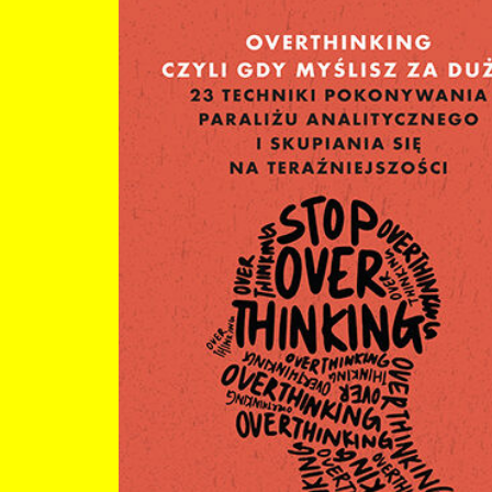
skupisz się na tym, co ważne tu i teraz, poczujesz się o wiele lepiej. W ten spos
odzyskasz sprawczość, zaczniesz żyć pełniej i uwolnisz swój ukryty potencjał! W
książce: skąd się bierze umysłowy bałagan i paraliż analityczny metody zarządzania
swoim stresem i czasem techniki treningu autogennego jak zmienić swoje schematy
myślowe wdrażanie nowych postaw i regulacja emocji Skup się na tym, co ważne: tu i
teraz!