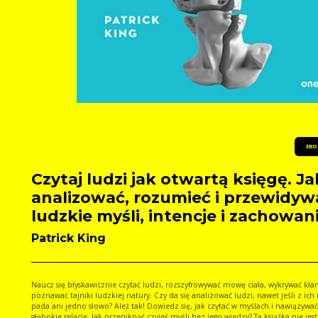
EBO
Czytaj ludzi jak otwartą księgę. Ja
analizować, rozumieć i przewidyw
ludzkie myśli, intencje i zachowan
Patrick King
Naucz się błyskawicznie czytać ludzi, rozszyfrowywać mowę ciała, wykrywać kła
poznawać tajniki ludzkiej natury. Czy da się analizować ludzi, nawet jeśli z ich ust nie
pada ani jedno słowo? Ależ tak! Dowiedz się, jak czytać w myślach i nawiązywać
głębokie relacje. Jak przeniknąć czyjeś myśli bez jego wiedzy? Ta książka nie jest